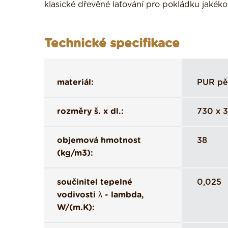
klasické dřevěné laťování pro pokládku jakékoli
Technické specifikace
materiál:
PUR pěn
rozměry š. x dl.:
730 x 3
objemová hmotnost
38
(kg/m3):
součinitel tepelné
0,025
vodivosti λ - lambda,
W/(m.K):