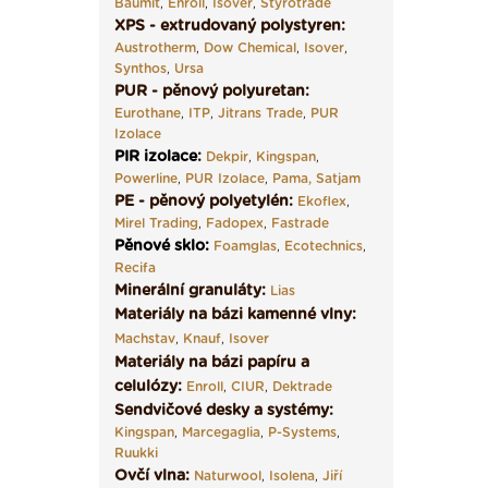
Baumit
,
Enroll
,
Isover
,
Styrotrade
XPS - extrudovaný polystyren:
Austrotherm
,
Dow Chemical
,
Isover
,
Synthos
,
Ursa
PUR - pěnový polyuretan:
Eurothane
,
ITP
,
Jitrans Trade
,
PUR
Izolace
PIR izolace
:
Dekpir
,
Kingspan
,
Powerline
,
PUR Izolace
,
Pama,
Satjam
PE - pěnový polyetylén:
Ekoflex
,
Mirel Trading
,
Fadopex
,
Fastrade
Pěnové sklo
:
Foamglas
,
Ecotechnics
,
Recifa
Minerální granuláty:
Lias
Materiály na bázi kamenné vlny:
Machstav
,
Knauf
,
Isover
Materiály na bázi papíru a
celulózy:
Enroll
,
CIUR
,
Dektrade
Sendvičové desky a systémy:
Kingspan
,
Marcegaglia
,
P-Systems
,
Ruukki
Ovčí vlna:
Naturwool
,
Isolena
,
Jiří