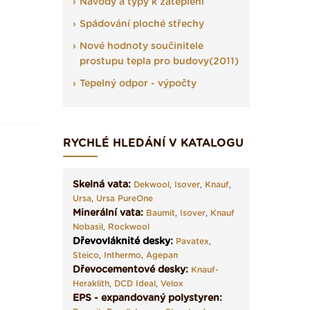
Návody a typy k zateplení
Spádování ploché střechy
Nové hodnoty součinitele
prostupu tepla pro budovy(2011)
Tepelný odpor - výpočty
RYCHLÉ HLEDÁNÍ V KATALOGU
Skelná vata:
Dekwool
,
Isover
,
Knauf
,
Ursa
,
Ursa PureOne
Minerální vata:
Baumit
,
Isover
,
Knauf
Nobasil
,
Rockwool
Dřevovláknité desky
:
Pavatex
,
Steico
,
Inthermo
,
Agepan
Dřevocementové desky:
Knauf-
Heraklith
,
DCD Ideal
,
Velox
EPS - expandovaný polystyren: