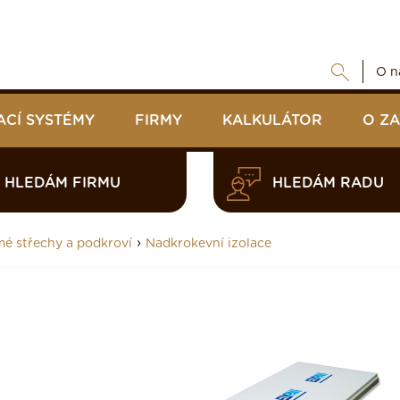
O n
ACÍ SYSTÉMY
FIRMY
KALKULÁTOR
O Z
HLEDÁM FIRMU
HLEDÁM RADU
›
mé střechy a podkroví
Nadkrokevní izolace