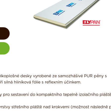
 velkoplošné desky vyrobené ze samozhášivé PUR pěny s
 silná hliníková fólie s reflexním účinkem.
 pro sestavení do kompaktního tepelně izolačního pláště
 vrstvy střešního pláště nad krokvemi (možnost následně 