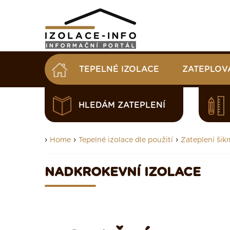
TEPELNÉ IZOLACE
ZATEPLOV
HLEDÁM ZATEPLENÍ
›
›
›
Home
Tepelné izolace dle použití
Zateplení šik
NADKROKEVNÍ IZOLACE