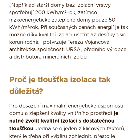
„Například starší domy bez izolační vrstvy
spotřebují 200 kWh/m²·rok, zatímco
nízkoenergetické zateplené domy pouze 50
kWh/m²·rok. Při současných cenách energií je tak
možné díky kvalitní izolaci ušetřit až desítky tisíc
korun ročně,“ potvrzuje Tereza Vojancová,
architektka společnosti URSA, předního výrobce
a distributora minerálních izolací.
Proč je tloušťka izolace tak
důležitá?
Pro dosažení maximální energetické úspornosti
domu a zlepšení kvality vnitřního prostředí
je
nutné zvolit kvalitní izolaci s dostatečnou
tloušťkou
. Jedná se o jeden z klíčových faktorů,
který je třeba při výběru zohlednit, přesto je