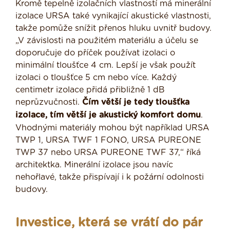
Kromě tepelně izolačních vlastností má minerální
izolace URSA také vynikající akustické vlastnosti,
takže pomůže snížit přenos hluku uvnitř budovy.
„V závislosti na použitém materiálu a účelu se
doporučuje do příček používat izolaci o
minimální tloušťce 4 cm. Lepší je však použít
izolaci o tloušťce 5 cm nebo více. Každý
centimetr izolace přidá přibližně 1 dB
neprůzvučnosti.
Čím větší je tedy tloušťka
izolace, tím větší je akustický komfort domu
.
Vhodnými materiály mohou být například URSA
TWP 1, URSA TWF 1 FONO, URSA PUREONE
TWP 37 nebo URSA PUREONE TWF 37,“ říká
architektka. Minerální izolace jsou navíc
nehořlavé, takže přispívají i k požární odolnosti
budovy.
Investice, která se vrátí do pár