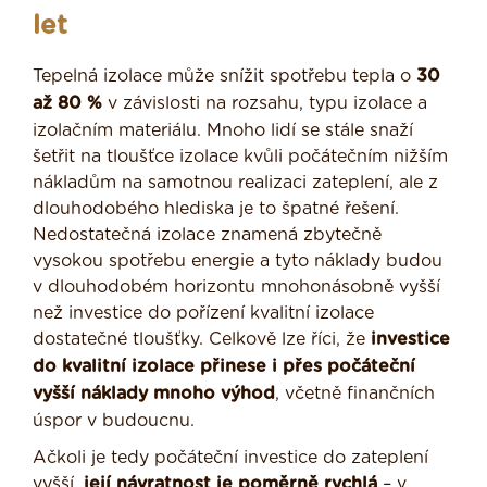
let
Tepelná izolace může snížit spotřebu tepla o
30
až 80 %
v závislosti na rozsahu, typu izolace a
izolačním materiálu. Mnoho lidí se stále snaží
šetřit na tloušťce izolace kvůli počátečním nižším
nákladům na samotnou realizaci zateplení, ale z
dlouhodobého hlediska je to špatné řešení.
Nedostatečná izolace znamená zbytečně
vysokou spotřebu energie a tyto náklady budou
v dlouhodobém horizontu mnohonásobně vyšší
než investice do pořízení kvalitní izolace
dostatečné tloušťky. Celkově lze říci, že
investice
do kvalitní izolace přinese i přes počáteční
vyšší náklady mnoho výhod
, včetně finančních
úspor v budoucnu.
Ačkoli je tedy počáteční investice do zateplení
vyšší,
její návratnost je poměrně rychlá
– v