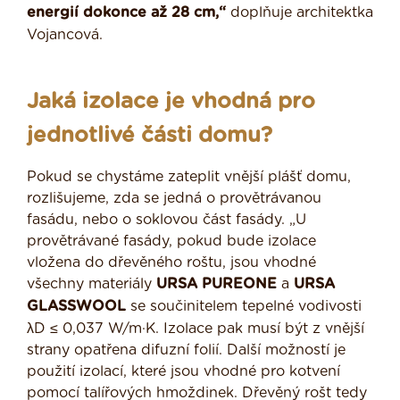
energií dokonce až 28 cm,“
doplňuje architektka
Vojancová.
Jaká izolace je vhodná pro
jednotlivé části domu?
Pokud se chystáme zateplit vnější plášť domu,
rozlišujeme, zda se jedná o provětrávanou
fasádu, nebo o soklovou část fasády. „U
provětrávané fasády, pokud bude izolace
vložena do dřevěného roštu, jsou vhodné
všechny materiály
URSA PUREONE
a
URSA
GLASSWOOL
se součinitelem tepelné vodivosti
λD ≤ 0,037 W/m·K. Izolace pak musí být z vnější
strany opatřena difuzní folií. Další možností je
použití izolací, které jsou vhodné pro kotvení
pomocí talířových hmoždinek. Dřevěný rošt tedy