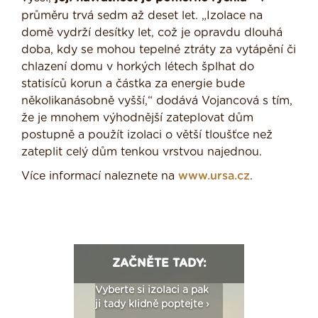
průměru trvá sedm až deset let. „Izolace na
domě vydrží desítky let, což je opravdu dlouhá
doba, kdy se mohou tepelné ztráty za vytápění či
chlazení domu v horkých létech šplhat do
statisíců korun a částka za energie bude
několikanásobně vyšší,“ dodává Vojancová s tím,
že je mnohem výhodnější zateplovat dům
postupně a použít izolaci o větší tloušťce než
zateplit celý dům tenkou vrstvou najednou.
Více informací naleznete na
www.ursa.cz
.
ZAČNĚTE TADY:
: Fasády ETICS a
Vyberte si izolaci a pak
Vytvořte si vizualiz
dstatné v kostce ›
ji tady klidně poptejte ›
fasády ›