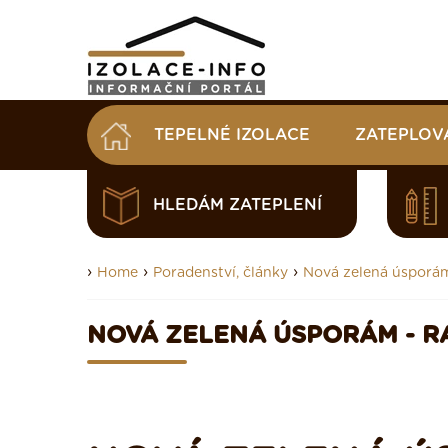
TEPELNÉ IZOLACE
ZATEPLOV
HLEDÁM ZATEPLENÍ
›
›
›
Home
Poradenství, články
Nová zelená úsporám 
NOVÁ ZELENÁ ÚSPORÁM - RA