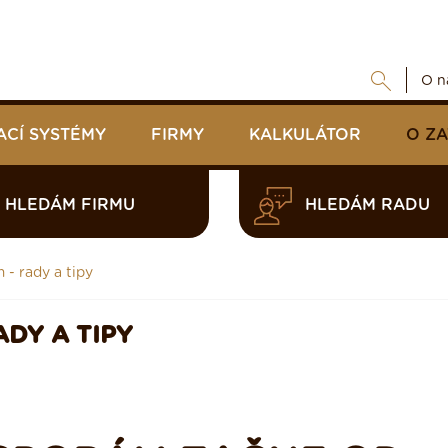
O n
ACÍ SYSTÉMY
FIRMY
KALKULÁTOR
O Z
HLEDÁM FIRMU
HLEDÁM RADU
- rady a tipy
DY A TIPY