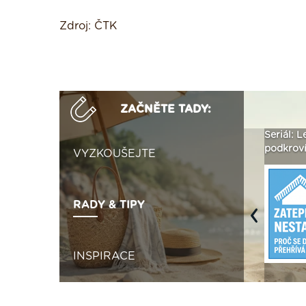
Zdroj: ČTK
ZAČNĚTE TADY:
 vizualizaci
Není polystyren? My ho
Seriál: Letní přehřívání
seženeme! ›
podkroví a vše o něm ›
VYZKOUŠEJTE
RADY & TIPY
Previous
INSPIRACE