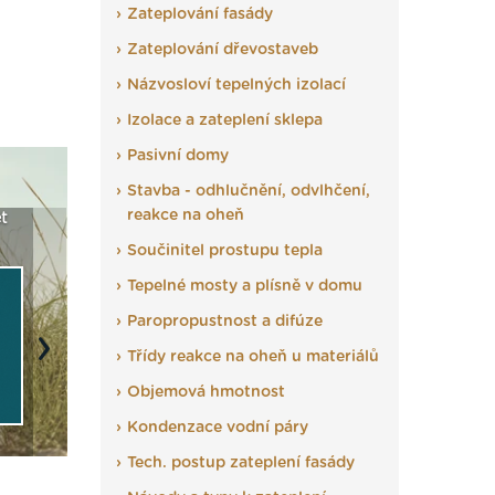
Zateplování fasády
Zateplování dřevostaveb
Názvosloví tepelných izolací
Izolace a zateplení sklepa
Pasivní domy
Stavba - odhlučnění, odvlhčení,
reakce na oheň
sády ETICS a
Vyberte si izolaci a pak
Vytvořte si vizualizaci
tné v kostce ›
ji tady klidně poptejte ›
fasády ›
Součinitel prostupu tepla
Tepelné mosty a plísně v domu
Paropropustnost a difúze
Třídy reakce na oheň u materiálů
Next
Objemová hmotnost
Kondenzace vodní páry
Tech. postup zateplení fasády