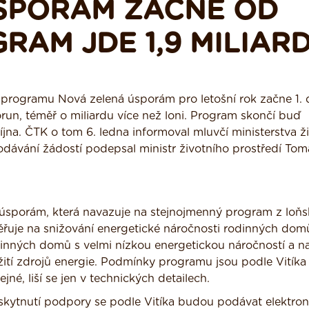
SPORÁM ZAČNE OD
RAM JDE 1,9 MILIAR
ě programu Nová zelená úsporám pro letošní rok začne 1.
orun, téměř o miliardu více než loni. Program skončí buď
října. ČTK o tom 6. ledna informoval mluvčí ministerstva ž
odávání žádostí podepsal ministr životního prostředí Tom
úsporám, která navazuje na stejnojmenný program z loň
ěřuje na snižování energetické náročnosti rodinných dom
inných domů s velmi nízkou energetickou náročností a n
užití zdrojů energie. Podmínky programu jsou podle Vitíka
ejné, liší se jen v technických detailech.
skytnutí podpory se podle Vitíka budou podávat elektron