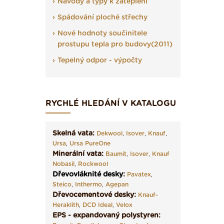
Návody a typy k zateplení
Spádování ploché střechy
Nové hodnoty součinitele
prostupu tepla pro budovy(2011)
Tepelný odpor - výpočty
RYCHLÉ HLEDÁNÍ V KATALOGU
Skelná vata:
Dekwool
,
Isover
,
Knauf
,
Ursa
,
Ursa PureOne
Minerální vata:
Baumit
,
Isover
,
Knauf
Nobasil
,
Rockwool
Dřevovláknité desky
:
Pavatex
,
Steico
,
Inthermo
,
Agepan
Dřevocementové desky:
Knauf-
Heraklith
,
DCD Ideal
,
Velox
EPS - expandovaný polystyren: