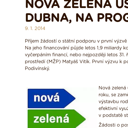
NOVÁ ZELENÁ Ú
DUBNA, NA PROG
9. 1. 2014
Příjem žádostí o státní podporu v první výzv
Na jeho financování půjde letos 1,9 miliardy k
vyčerpáním financí, nebo nejpozději letos 31. 
prostředí (MŽP) Matyáš Vitík. První výzvu k p
Podivínský.
Nová zelená 
roku, se zam
výstavbu rod
efektivní vy
v podstatě st
Žádosti o po