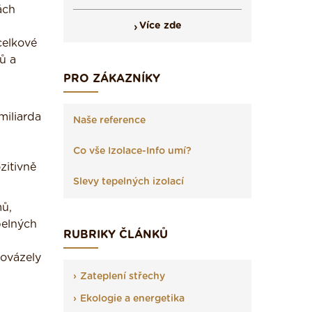
ách
Více zde
celkové
ů a
PRO ZÁKAZNÍKY
miliarda
Naše reference
Co vše Izolace-Info umí?
zitivně
Slevy tepelných izolací
mů,
pelných
RUBRIKY ČLÁNKŮ
rovázely
Zateplení střechy
Ekologie a energetika