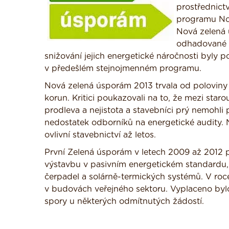
prostřednict
programu No
Nová zelená 
odhadované v
snižování jejich energetické náročnosti byl
v předešlém stejnojmenném programu.
Nová zelená úsporám 2013 trvala od poloviny s
korun. Kritici poukazovali na to, že mezi st
prodleva a nejistota a stavebníci prý nemohli 
nedostatek odborníků na energetické audity. 
ovlivní stavebnictví až letos.
První Zelená úsporám v letech 2009 až 2012 
výstavbu v pasivním energetickém standardu,
čerpadel a solárně-termických systémů. V roce
v budovách veřejného sektoru. Vyplaceno bylo
spory u některých odmítnutých žádostí.