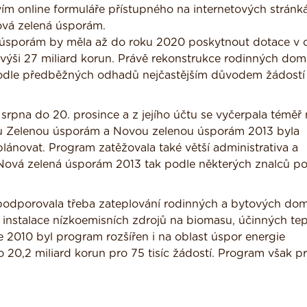
vím online formuláře přístupného na internetových stránk
vá zelená úsporám.
úsporám by měla až do roku 2020 poskytnout dotace v 
ýši 27 miliard korun. Právě rekonstrukce rodinných dom
y podle předběžných odhadů nejčastějším důvodem žádostí
rpna do 20. prosince a z jejího účtu se vyčerpala téměř 
arou Zelenou úsporám a Novou zelenou úsporám 2013 byla
plánovat. Program zatěžovala také větší administrativa a
Nová zelená úsporám 2013 tak podle některých znalců po
podporovala třeba zateplování rodinných a bytových do
 instalace nízkoemisních zdrojů na biomasu, účinných te
 2010 byl program rozšířen i na oblast úspor energie
 20,2 miliard korun pro 75 tisíc žádostí. Program však p