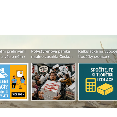
Polystyrenová panika
Kalkulačka na výpočet
Seriál: Fa
naplno zasáhla Česko ›
tloušťky izolace ›
vše podsta