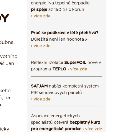
energie. Na tepelné čerpadlo
přispěje
až 150 tisíc korun
DY
› více zde
Proč se podkroví v létě přehřívá?
Důležitá není jen hodnota λ
 dubna.
› více zde
ivotního
Reflexní izolace
SuperFOIL
nově v
áš Jan
programu
TEPLO
› více zde
SATJAM
nabízí kompletní systém
ského
PIR sendvičových panelů
ů, na
› více zde
a
Asociace energetických
specialistů otevírá
bezplatný kurz
icky
pro energetické poradce
› více zde