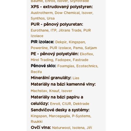
Baumit
,
Enroll
,
Isover
,
Styrotrade
XPS - extrudovaný polystyren:
Austrotherm
,
Dow Chemical
,
Isover
,
Synthos
,
Ursa
PUR - pěnový polyuretan:
Eurothane
,
ITP
,
Jitrans Trade
,
PUR
Izolace
PIR izolace
:
Dekpir
,
Kingspan
,
Powerline
,
PUR Izolace
,
Pama,
Satjam
PE - pěnový polyetylén:
Ekoflex
,
Mirel Trading
,
Fadopex
,
Fastrade
Pěnové sklo
:
Foamglas
,
Ecotechnics
,
Recifa
Minerální granuláty:
Lias
Materiály na bázi kamenné vlny:
Machstav
,
Knauf
,
Isover
Materiály na bázi papíru a
celulózy:
Enroll
,
CIUR
,
Dektrade
Sendvičové desky a systémy:
Kingspan
,
Marcegaglia
,
P-Systems
,
Ruukki
Ovčí vlna:
Naturwool
,
Isolena
,
Jiří