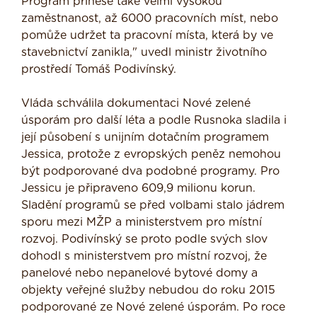
Program přinese také velmi vysokou
zaměstnanost, až 6000 pracovních míst, nebo
pomůže udržet ta pracovní místa, která by ve
stavebnictví zanikla," uvedl ministr životního
prostředí Tomáš Podivínský.
Vláda schválila dokumentaci Nové zelené
úsporám pro další léta a podle Rusnoka sladila i
její působení s unijním dotačním programem
Jessica, protože z evropských peněz nemohou
být podporované dva podobné programy. Pro
Jessicu je připraveno 609,9 milionu korun.
Sladění programů se před volbami stalo jádrem
sporu mezi MŽP a ministerstvem pro místní
rozvoj. Podivínský se proto podle svých slov
dohodl s ministerstvem pro místní rozvoj, že
panelové nebo nepanelové bytové domy a
objekty veřejné služby nebudou do roku 2015
podporované ze Nové zelené úsporám. Po roce