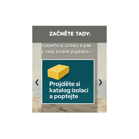
ZAČNĚTE TADY:
: Fasády ETICS a
Vyberte si izolaci a pak
Vytvořte si vizualiz
dstatné v kostce ›
ji tady klidně poptejte ›
fasády ›
Previous
Next