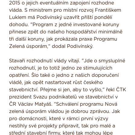
2015 o jejich eventuálním zapojení rozhodne
vláda. S ministrem pro místní rozvoj Františkem
Luklem má Podivínský uzavřít příští pondělí
dohodu. "Program z jedné investované koruny
přinese zpět do našeho hospodářství minimálně
tři další koruny, jak prokázala praxe Programu
Zelená úsporám," dodal Podivínský.
Stavaři rozhodnutí vlády vítají. "Jde o smysluplné
rozhodnutí, je to totiž jedno ze stimulujících
opatření. Šlo také o jedno z našich doporučení
vládě, jak opět nastartovat růst českého
stavebnictví. Přejme si jen, aby to vyšlo," řekl ČTK
prezident Svazu podnikatelů ve stavebnictví v
ČR Václav Matyáš. "Schválení programu Nová
zelená úsporám vládou je dobrou zprávou. Jak
pro domácnosti, které v rámci první výzvy
nestihly své projekty připravit, tak pro malé a
střední stavební firmy, které tak mohou lépe