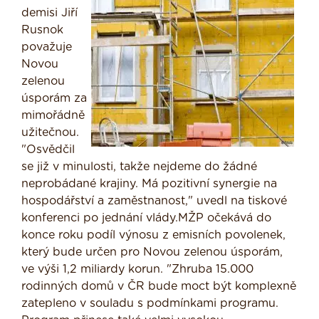
demisi Jiří
Rusnok
považuje
Novou
zelenou
úsporám za
mimořádně
užitečnou.
"Osvědčil
se již v minulosti, takže nejdeme do žádné
neprobádané krajiny. Má pozitivní synergie na
hospodářství a zaměstnanost," uvedl na tiskové
konferenci po jednání vlády.MŽP očekává do
konce roku podíl výnosu z emisních povolenek,
který bude určen pro Novou zelenou úsporám,
ve výši 1,2 miliardy korun. "Zhruba 15.000
rodinných domů v ČR bude moct být komplexně
zatepleno v souladu s podmínkami programu.