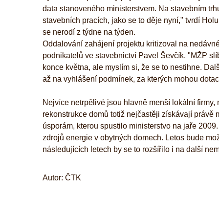
data stanoveného ministerstvem. Na stavebním trh
stavebních pracích, jako se to děje nyní," tvrdí H
se nerodí z týdne na týden.
Oddalování zahájení projektu kritizoval na nedávn
podnikatelů ve stavebnictví Pavel Ševčík. "MŽP slí
konce května, ale myslím si, že se to nestihne. Dal
až na vyhlášení podmínek, za kterých mohou dotaci z
Nejvíce netrpělivé jsou hlavně menší lokální firmy
rekonstrukce domů totiž nejčastěji získávají práv
úsporám, kterou spustilo ministerstvo na jaře 2009
zdrojů energie v obytných domech. Letos bude mož
následujících letech by se to rozšířilo i na další nem
Autor: ČTK