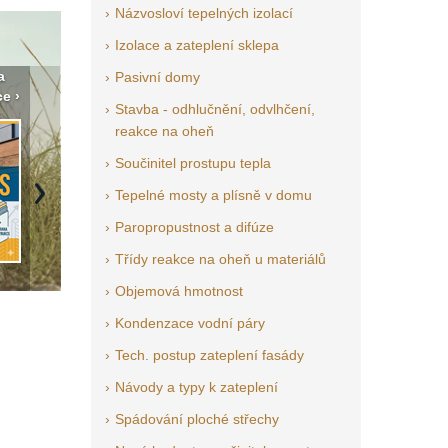
Názvosloví tepelných izolací
Izolace a zateplení sklepa
a
Vyberte si izolaci a pak ji
Vytvořte si vizualizaci
Není po
Pasivní domy
e ›
tady klidně poptejte ›
fasády ›
seženem
Stavba - odhlučnění, odvlhčení,
reakce na oheň
Součinitel prostupu tepla
Tepelné mosty a plísně v domu
Next
Paropropustnost a difúze
Třídy reakce na oheň u materiálů
Objemová hmotnost
Kondenzace vodní páry
Tech. postup zateplení fasády
Návody a typy k zateplení
Spádování ploché střechy