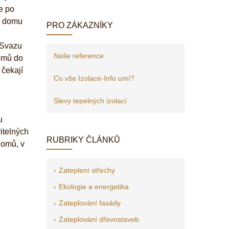
e po
by domu
PRO ZÁKAZNÍKY
 Svazu
Naše reference
domů do
 čekají
Co vše Izolace-Info umí?
Slevy tepelných izolací
u
itelných
RUBRIKY ČLÁNKŮ
domů, v
Zateplení střechy
Ekologie a energetika
Zateplování fasády
Zateplování dřevostaveb