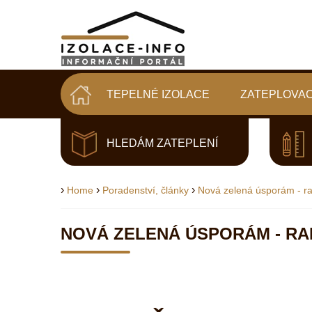
TEPELNÉ IZOLACE
ZATEPLOVAC
HLEDÁM ZATEPLENÍ
›
›
›
Home
Poradenství, články
Nová zelená úsporám - ra
NOVÁ ZELENÁ ÚSPORÁM - RAD