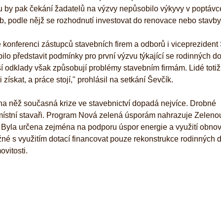
u by pak čekání žadatelů na výzvy nepůsobilo výkyvy v poptávc
olub, podle nějž se rozhodnutí investovat do renovace nebo stav
é konferenci zástupců stavebních firem a odborů i viceprezident
bilo představit podmínky pro první výzvu týkající se rodinných 
ší odklady však způsobují problémy stavebním firmám. Lidé totiž
ískat, a práce stojí," prohlásil na setkání Ševčík.
, na něž současná krize ve stavebnictví dopadá nejvíce. Drobné
ě místní stavaři. Program Nová zelená úsporám nahrazuje Zeleno
. Byla určena zejména na podporu úspor energie a využití obnov
né s využitím dotací financovat pouze rekonstrukce rodinných 
ovitosti.