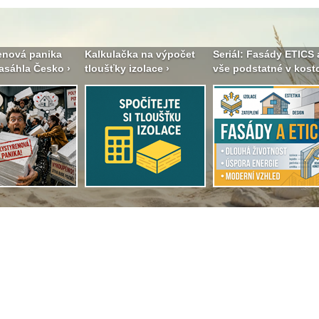
enová panika
Kalkulačka na výpočet
Seriál: Fasády ETICS 
asáhla Česko ›
tloušťky izolace ›
vše podstatné v kostc