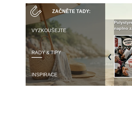
ZAČNĚTE TADY:
Není polystyren? My ho
Seriál: Letní přehřívání
Polystyr
seženeme! ›
podkroví a vše o něm ›
naplno z
VYZKOUŠEJTE
RADY & TIPY
Previous
INSPIRACE