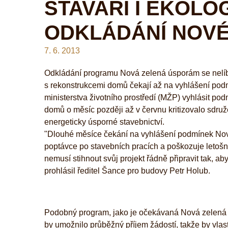
STAVAŘI I EKOLO
ODKLÁDÁNÍ NOV
7. 6. 2013
Odkládání programu Nová zelená úsporám se nelíb
s rekonstrukcemi domů čekají až na vyhlášení pod
ministerstva životního prostředí (MŽP) vyhlásit po
domů o měsíc později až v červnu kritizovalo sdru
energeticky úsporné stavebnictví.
"Dlouhé měsíce čekání na vyhlášení podmínek No
poptávce po stavebních pracích a poškozuje letoš
nemusí stihnout svůj projekt řádně připravit tak, a
prohlásil ředitel Šance pro budovy Petr Holub.
Podobný program, jako je očekávaná Nová zelená ú
by umožnilo průběžný příjem žádostí, takže by vlas