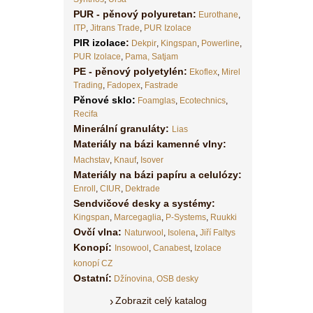
PUR - pěnový polyuretan:
Eurothane
,
ITP
,
Jitrans Trade
,
PUR Izolace
PIR izolace
:
Dekpir
,
Kingspan
,
Powerline
,
PUR Izolace
,
Pama,
Satjam
PE - pěnový polyetylén:
Ekoflex
,
Mirel
Trading
,
Fadopex
,
Fastrade
Pěnové sklo
:
Foamglas
,
Ecotechnics
,
Recifa
Minerální granuláty:
Lias
Materiály na bázi kamenné vlny:
Machstav
,
Knauf
,
Isover
Materiály na bázi papíru a celulózy:
Enroll
,
CIUR
,
Dektrade
Sendvičové desky a systémy:
Kingspan
,
Marcegaglia
,
P-Systems
,
Ruukki
Ovčí vlna:
Naturwool
,
Isolena
,
Jiří Faltys
Konopí:
Insowool
,
Canabest
,
Izolace
konopí CZ
Ostatní:
Džínovina,
OSB desky
Zobrazit celý katalog