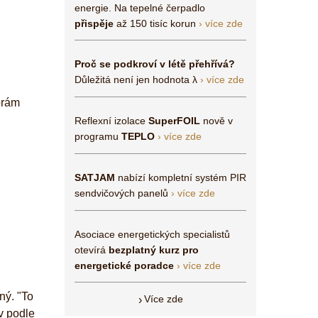
energie. Na tepelné čerpadlo
přispěje
až 150 tisíc korun
› více zde
Proč se podkroví v létě přehřívá?
Důležitá není jen hodnota λ
› více zde
Reflexní izolace
SuperFOIL
nově v
programu
TEPLO
› více zde
SATJAM
nabízí kompletní systém PIR
sendvičových panelů
› více zde
Asociace energetických specialistů
otevírá
bezplatný kurz pro
energetické poradce
› více zde
ný. "To
Více zde
v podle