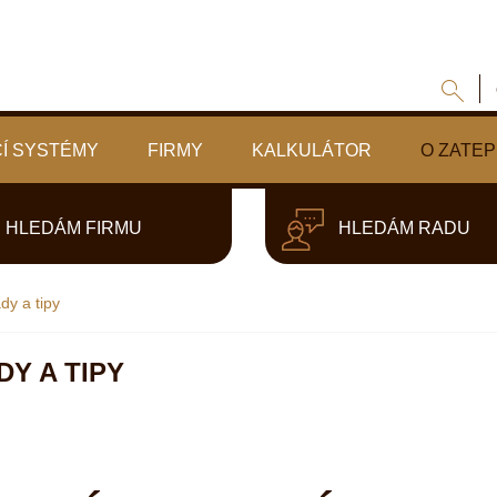
Í SYSTÉMY
FIRMY
KALKULÁTOR
O ZATEP
HLEDÁM FIRMU
HLEDÁM RADU
dy a tipy
Y A TIPY