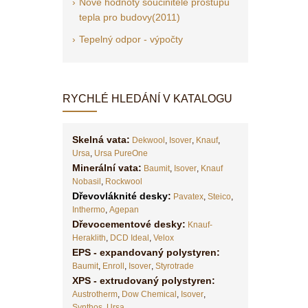
Nové hodnoty součinitele prostupu
tepla pro budovy(2011)
Tepelný odpor - výpočty
RYCHLÉ HLEDÁNÍ V KATALOGU
Skelná vata:
Dekwool
,
Isover
,
Knauf
,
Ursa
,
Ursa PureOne
Minerální vata:
Baumit
,
Isover
,
Knauf
Nobasil
,
Rockwool
Dřevovláknité desky
:
Pavatex
,
Steico
,
Inthermo
,
Agepan
Dřevocementové desky:
Knauf-
Heraklith
,
DCD Ideal
,
Velox
EPS - expandovaný polystyren:
Baumit
,
Enroll
,
Isover
,
Styrotrade
XPS - extrudovaný polystyren:
Austrotherm
,
Dow Chemical
,
Isover
,
Synthos
,
Ursa