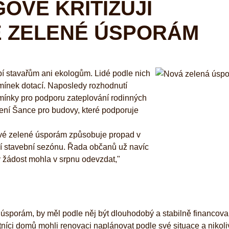
GOVÉ KRITIZUJÍ
É ZELENÉ ÚSPORÁM
í stavařům ani ekologům. Lidé podle nich
mínek dotací. Naposledy rozhodnutí
dmínky pro podporu zateplování rodinných
žení Šance pro budovy, které podporuje
vé zelené úsporám způsobuje propad v
ní stavební sezónu. Řada občanů už navíc
by žádost mohla v srpnu odevzdat,"
sporám, by měl podle něj být dlouhodobý a stabilně financova
tníci domů mohli renovaci naplánovat podle své situace a nikoli