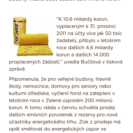
"K 10,6 miliardy korun,
vyplaceným k 31. prosinci
2011 na účty více jak 50 tisíc
žadatelů, přibylo v letošním
roce dalších 4,6 miliardy
korun a dalších 14.000
proplacených žádostí," uvedla Bučilová v tiskové
zprávě.
Připomenula, že pro veřejné budovy, hlavně
školy, nemocnice, domovy pro seniory nebo
kulturní střediska, vyčlenil fond na zateplení v
letošním roce v Zelené úsporám 200 milionů
korun. K tomu vláda v červnu schválila prodej
dalších emisních povolenek z rezervy pro nové
účastníky energetického trhu. Zisk z prodeje má
opět směřovat do energetických úspor ve