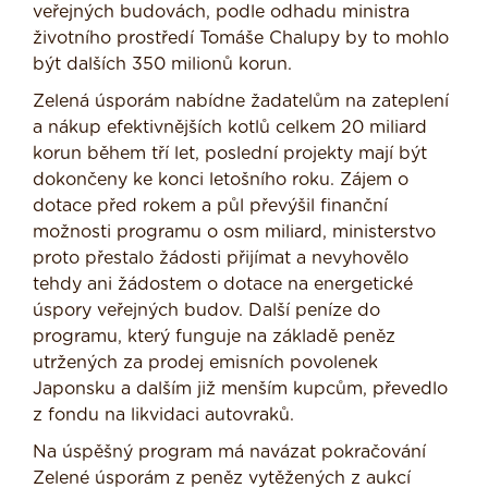
veřejných budovách, podle odhadu ministra
životního prostředí Tomáše Chalupy by to mohlo
být dalších 350 milionů korun.
Zelená úsporám nabídne žadatelům na zateplení
a nákup efektivnějších kotlů celkem 20 miliard
korun během tří let, poslední projekty mají být
dokončeny ke konci letošního roku. Zájem o
dotace před rokem a půl převýšil finanční
možnosti programu o osm miliard, ministerstvo
proto přestalo žádosti přijímat a nevyhovělo
tehdy ani žádostem o dotace na energetické
úspory veřejných budov. Další peníze do
programu, který funguje na základě peněz
utržených za prodej emisních povolenek
Japonsku a dalším již menším kupcům, převedlo
z fondu na likvidaci autovraků.
Na úspěšný program má navázat pokračování
Zelené úsporám z peněz vytěžených z aukcí