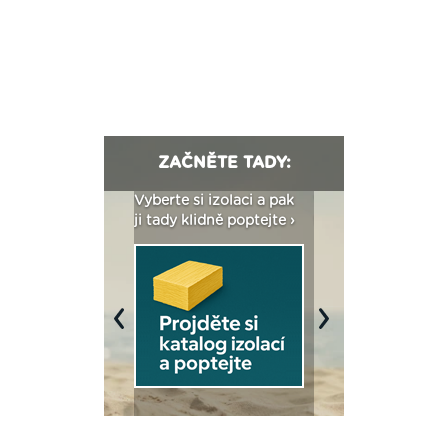
ZAČNĚTE TADY:
: Fasády ETICS a
Vyberte si izolaci a pak
Vytvořte si vizualiz
dstatné v kostce ›
ji tady klidně poptejte ›
fasády ›
Previous
Next