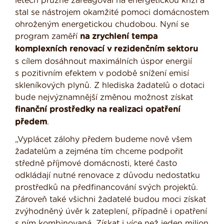
letech pružně zareagoval na energetickou krizi a
stal se nástrojem okamžité pomoci domácnostem
ohroženým energetickou chudobou. Nyní se
program zaměří
na zrychlení tempa
komplexních renovací v rezidenčním sektoru
s cílem dosáhnout maximálních úspor energií
s pozitivním efektem v podobě snížení emisí
skleníkových plynů. Z hlediska žadatelů o dotaci
bude nejvýznamnější změnou možnost získat
finanční prostředky na realizaci opatření
předem
.
„Vyplácet zálohy předem budeme nově všem
žadatelům a zejména tím chceme podpořit
středně příjmové domácnosti, které často
odkládají nutné renovace z důvodu nedostatku
prostředků na předfinancování svých projektů.
Zároveň také všichni žadatelé budou moci získat
zvýhodněný úvěr k zateplení, případně i opatření
s ním kombinovaná. Získat i více než jeden milion