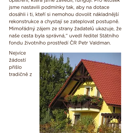
opatření, která jsme zavedli, fungují. Pro letošek
jsme nastavili podmínky tak, aby na dotace
dosáhli i ti, kteří si nemohou dovolit nákladnější
rekonstrukce a chystají se zateplovat postupně.
Mimořádný zájem ze strany žadatelů ukazuje, že
naše cesta byla správná,“ uvedl ředitel Státního
fondu životního prostředí ČR Petr Valdman.
Nejvíce
žádostí
přišlo
tradičně z