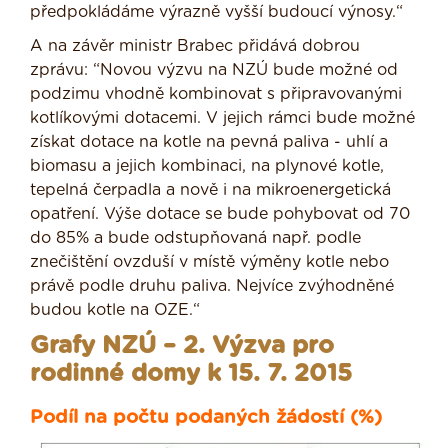
předpokládáme výrazně vyšší budoucí výnosy.“
A na závěr ministr Brabec přidává dobrou
zprávu: “Novou výzvu na NZÚ bude možné od
podzimu vhodně kombinovat s připravovanými
kotlíkovými dotacemi. V jejich rámci bude možné
získat dotace na kotle na pevná paliva - uhlí a
biomasu a jejich kombinaci, na plynové kotle,
tepelná čerpadla a nově i na mikroenergetická
opatření. Výše dotace se bude pohybovat od 70
do 85% a bude odstupňovaná např. podle
znečištění ovzduší v místě výměny kotle nebo
právě podle druhu paliva. Nejvíce zvýhodněné
budou kotle na OZE.“
Grafy NZÚ – 2. Výzva pro
rodinné domy k 15. 7. 2015
Podíl na počtu podaných žádostí (%)