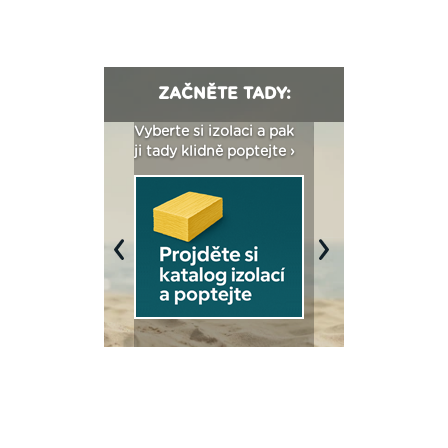
ZAČNĚTE TADY:
: Fasády ETICS a
Vyberte si izolaci a pak
Vytvořte si vizualiz
dstatné v kostce ›
ji tady klidně poptejte ›
fasády ›
Previous
Next