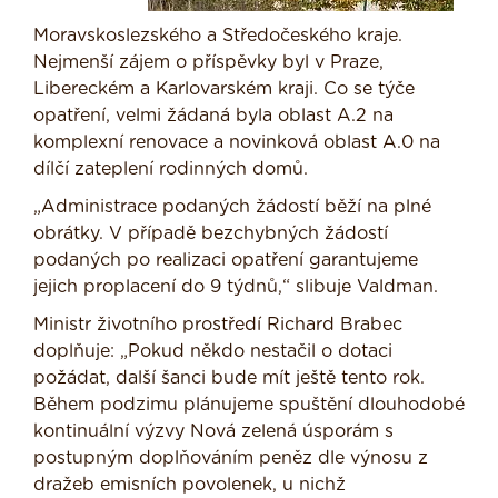
Moravskoslezského a Středočeského kraje.
Nejmenší zájem o příspěvky byl v Praze,
Libereckém a Karlovarském kraji. Co se týče
opatření, velmi žádaná byla oblast A.2 na
komplexní renovace a novinková oblast A.0 na
dílčí zateplení rodinných domů.
„Administrace podaných žádostí běží na plné
obrátky. V případě bezchybných žádostí
podaných po realizaci opatření garantujeme
jejich proplacení do 9 týdnů,“ slibuje Valdman.
Ministr životního prostředí Richard Brabec
doplňuje: „Pokud někdo nestačil o dotaci
požádat, další šanci bude mít ještě tento rok.
Během podzimu plánujeme spuštění dlouhodobé
kontinuální výzvy Nová zelená úsporám s
postupným doplňováním peněz dle výnosu z
dražeb emisních povolenek, u nichž