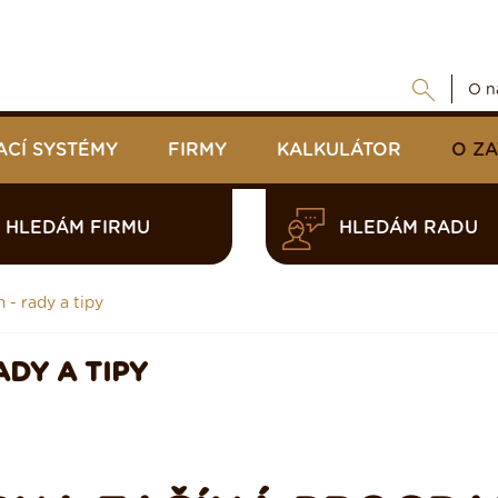
O n
ACÍ SYSTÉMY
FIRMY
KALKULÁTOR
O Z
HLEDÁM FIRMU
HLEDÁM RADU
- rady a tipy
DY A TIPY