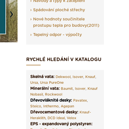
Návody a typy k zateplení
Spádování ploché střechy
Next
Nové hodnoty součinitele
prostupu tepla pro budovy(2011)
Tepelný odpor - výpočty
RYCHLÉ HLEDÁNÍ V KATALOGU
Skelná vata:
Dekwool
,
Isover
,
Knauf
,
Ursa
,
Ursa PureOne
Minerální vata:
Baumit
,
Isover
,
Knauf
Nobasil
,
Rockwool
Dřevovláknité desky
:
Pavatex
,
Steico
,
Inthermo
,
Agepan
Dřevocementové desky:
Knauf-
Heraklith
,
DCD Ideal
,
Velox
EPS - expandovaný polystyren: