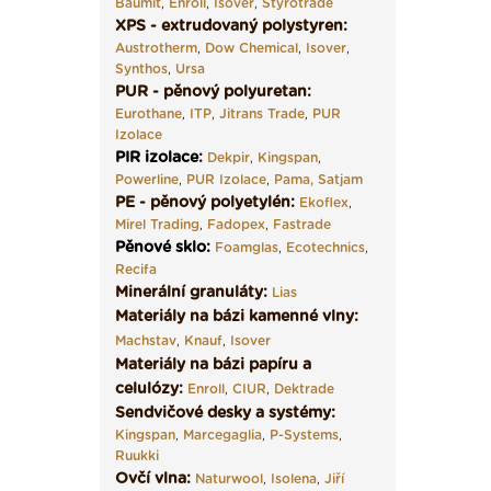
Baumit
,
Enroll
,
Isover
,
Styrotrade
XPS - extrudovaný polystyren:
Austrotherm
,
Dow Chemical
,
Isover
,
Synthos
,
Ursa
PUR - pěnový polyuretan:
Eurothane
,
ITP
,
Jitrans Trade
,
PUR
Izolace
PIR izolace
:
Dekpir
,
Kingspan
,
Powerline
,
PUR Izolace
,
Pama,
Satjam
PE - pěnový polyetylén:
Ekoflex
,
Mirel Trading
,
Fadopex
,
Fastrade
Pěnové sklo
:
Foamglas
,
Ecotechnics
,
Recifa
Minerální granuláty:
Lias
Materiály na bázi kamenné vlny:
Machstav
,
Knauf
,
Isover
Materiály na bázi papíru a
celulózy:
Enroll
,
CIUR
,
Dektrade
Sendvičové desky a systémy:
Kingspan
,
Marcegaglia
,
P-Systems
,
Ruukki
Ovčí vlna:
Naturwool
,
Isolena
,
Jiří