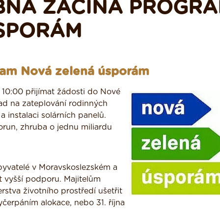
BNA ZAČÍNÁ PROGR
ÚSPORÁM
ram Nová zelená úsporám
 10:00 přijímat žádosti do Nové
ad na zateplování rodinných
 instalaci solárních panelů.
orun, zhruba o jednu miliardu
yvatelé v Moravskoslezském a
t vyšší podporu. Majitelům
tva životního prostředí ušetřit
čerpáním alokace, nebo 31. října