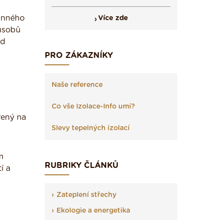
inného
Více zde
ůsobů
od
PRO ZÁKAZNÍKY
Naše reference
Co vše Izolace-Info umí?
řený na
Slevy tepelných izolací
m
RUBRIKY ČLÁNKŮ
í a
Zateplení střechy
Ekologie a energetika