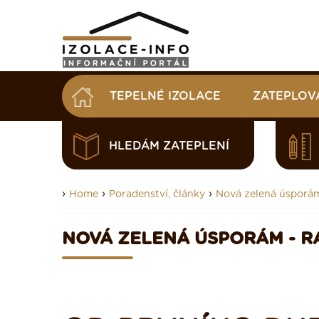
TEPELNÉ IZOLACE
ZATEPLOV
HLEDÁM ZATEPLENÍ
›
›
›
Home
Poradenství, články
Nová zelená úsporám 
NOVÁ ZELENÁ ÚSPORÁM - RA