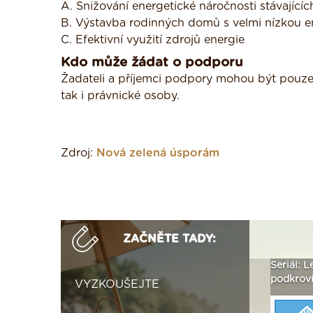
A. Snižování energetické náročnosti stávajíc
B. Výstavba rodinných domů s velmi nízkou e
C. Efektivní využití zdrojů energie
Kdo může žádat o podporu
Žadateli a příjemci podpory mohou být pouze v
tak i právnické osoby.
Zdroj:
Nová zelená úsporám
ZAČNĚTE TADY:
ak
Vytvořte si vizualizaci
Není polystyren? My ho
Seriál: L
 ›
fasády ›
seženeme! ›
podkroví
VYZKOUŠEJTE