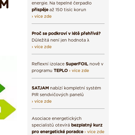
AM
energie. Na tepelné čerpadlo
přispěje
až 150 tisíc korun
› více zde
Proč se podkroví v létě přehřívá?
Důležitá není jen hodnota λ
› více zde
Reflexní izolace
SuperFOIL
nově v
programu
TEPLO
› více zde
SATJAM
nabízí kompletní systém
PIR sendvičových panelů
› více zde
Asociace energetických
specialistů otevírá
bezplatný kurz
pro energetické poradce
› více zde