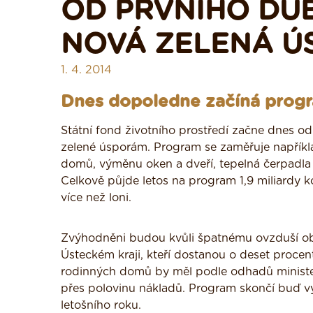
OD PRVNÍHO DU
NOVÁ ZELENÁ 
1. 4. 2014
Dnes dopoledne začíná prog
Státní fond životního prostředí začne dnes od
zelené úsporám. Program se zaměřuje napříkl
domů, výměnu oken a dveří, tepelná čerpadla a
Celkově půjde letos na program 1,9 miliardy k
více než loni.
Zvýhodněni budou kvůli špatnému ovzduší ob
Ústeckém kraji, kteří dostanou o deset procen
rodinných domů by měl podle odhadů ministers
přes polovinu nákladů. Program skončí buď vy
letošního roku.