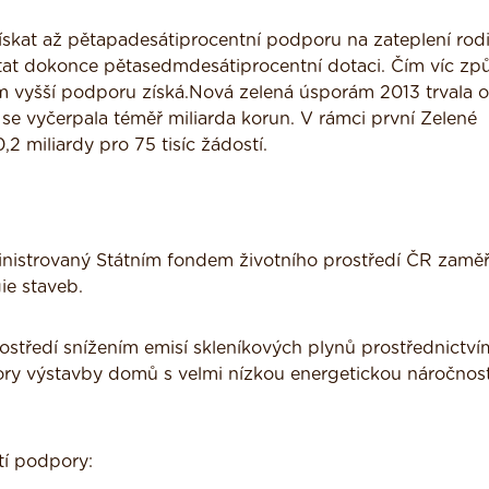
skat až pětapadesátiprocentní podporu na zateplení rod
at dokonce pětasedmdesátiprocentní dotaci. Čím víc zp
m vyšší podporu získá.Nová zelená úsporám 2013 trvala 
 se vyčerpala téměř miliarda korun. V rámci první Zelené
2 miliardy pro 75 tisíc žádostí.
ministrovaný Státním fondem životního prostředí ČR zamě
ie staveb.
ostředí snížením emisí skleníkových plynů prostřednictví
ory výstavby domů s velmi nízkou energetickou náročnost
tí podpory: