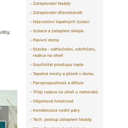
Zateplování fasády
Zateplování dřevostaveb
Názvosloví tepelných izolací
Izolace a zateplení sklepa
soby,
Pasivní domy
Stavba - odhlučnění, odvlhčení,
reakce na oheň
Součinitel prostupu tepla
Tepelné mosty a plísně v domu
Paropropustnost a difúze
Třídy reakce na oheň u materiálů
Objemová hmotnost
t
Seriál: Fasády ETICS a
Vyberte si izolaci a pak
Vytvořte
Kondenzace vodní páry
vše podstatné v kostce ›
ji tady klidně poptejte ›
fasády ›
Tech. postup zateplení fasády