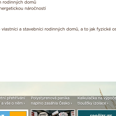
ích rodinných domů
nergetickou náročností
lastníci a stavebníci rodinných domů, a to jak fyzické o
etní přehřívání
Polystyrenová panika
Kalkulačka na výpoče
 a vše o něm ›
naplno zasáhla Česko ›
tloušťky izolace ›