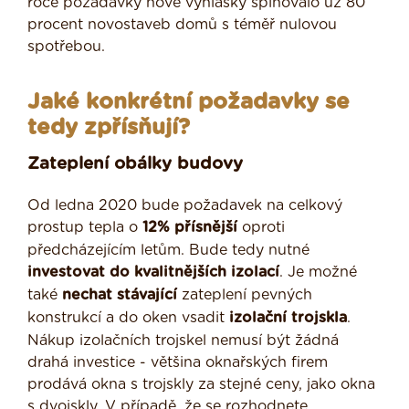
roce požadavky nové vyhlášky splňovalo už 80
procent novostaveb domů s téměř nulovou
spotřebou.
Jaké konkrétní požadavky se
tedy zpřísňují?
Zateplení obálky budovy
Od ledna 2020 bude požadavek na celkový
prostup tepla o
12% přísnější
oproti
předcházejícím letům. Bude tedy nutné
investovat do kvalitnějších izolací
. Je možné
také
nechat stávající
zateplení pevných
konstrukcí a do oken vsadit
izolační trojskla
.
Nákup izolačních trojskel nemusí být žádná
drahá investice - většina oknařských firem
prodává okna s trojskly za stejné ceny, jako okna
s dvojskly. V případě, že se rozhodnete