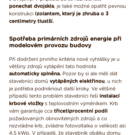
ponechat dvojskla
, je také možné opatřit pevnou
konstrukci
izolantem, který je zhruba o 3
centimetry tlustší.
Spotřeba primárních zdrojů energie při
modelovém provozu budovy
Při dodržení prvního kritéria nové vyhlášky je u
většiny zdrojů vytápění tato hodnota
automaticky splněna.
Pozor by si ale měli dát
stavebníci domů
vytápěných elektřinou
, u nich
je potřeba podniknout další kroky. Ve většině
případů tento problém stavebníci řeší
instalací
krbové vložky
s teplovodním výměníkem. Krb
vám garantuje cca
třicetiprocentní podíl
požadovaných obnovitelných zdrojů a co
nezvládne krb, zvládne fotovoltaika o velikosti asi
4,5 kWp. V případě, že stavebník obálku domu