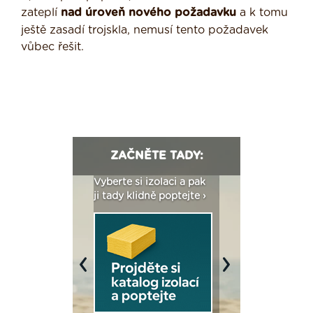
zateplí
nad úroveň nového požadavku
a k tomu
ještě zasadí trojskla, nemusí tento požadavek
vůbec řešit.
ZAČNĚTE TADY:
: Fasády ETICS a
Vyberte si izolaci a pak
Vytvořte si vizualiz
dstatné v kostce ›
ji tady klidně poptejte ›
fasády ›
Previous
Next