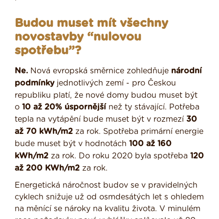
Budou muset mít všechny
novostavby “nulovou
spotřebu”?
Ne.
Nová evropská směrnice zohledňuje
národní
podmínky
jednotlivých zemí - pro Českou
republiku platí, že nové domy budou muset být
o
10 až 20% úspornější
než ty stávající. Potřeba
tepla na vytápění bude muset být v rozmezí
30
až 70 kWh/m2
za rok. Spotřeba primární energie
bude muset být v hodnotách
100 až 160
kWh/m2
za rok. Do roku 2020 byla spotřeba
120
až 200 KWh/m2
za rok.
Energetická náročnost budov se v pravidelných
cyklech snižuje už od osmdesátých let s ohledem
na měnící se nároky na kvalitu života. V minulém