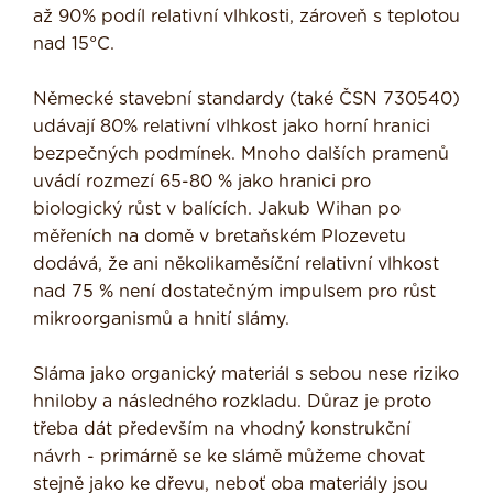
až 90% podíl relativní vlhkosti, zároveň s teplotou
nad 15°C.
Německé stavební standardy (také ČSN 730540)
udávají 80% relativní vlhkost jako horní hranici
bezpečných podmínek. Mnoho dalších pramenů
uvádí rozmezí 65-80 % jako hranici pro
biologický růst v balících. Jakub Wihan po
měřeních na domě v bretaňském Plozevetu
dodává, že ani několikaměsíční relativní vlhkost
nad 75 % není dostatečným impulsem pro růst
mikroorganismů a hnití slámy.
Sláma jako organický materiál s sebou nese riziko
hniloby a následného roz­kladu. Důraz je proto
třeba dát především na vhodný konstrukční
návrh - primárně se ke slámě můžeme chovat
stejně jako ke dřevu, neboť oba materiály jsou