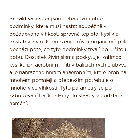
Pro aktivaci spór jsou třeba čtyři nutné
podmínky, které musí nastat souběžně -
požadovaná vlhkost, správná teplota, kyslík a
dostatek živin. K množení a růstu organismů pak
dochází poté, co tyto podmínky trvají po určitou
dobu. Dostatek živin sláma poskytuje, zatímco
kyslíku při aerobním hnití v balících rychle ubývá
a je nahrazeno hnitím anaerobním, které probíhá
mnohem pomaleji a především potřebuje o
mnoho více vlhkosti. Tyto parametry se po
zabudování balíku slámy do stavby v podstatě
nemění.