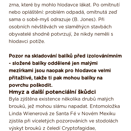
zrna, které by mohlo hlodavce lákat. Po omítnutí
nebo opláštění: problém odpadá, omítnutá zeď
sama o sobě-myš odrazuje (B. Jones). Při
osobních névštěvách ve slaměhýcn stav­bách
obyvatelé shodně potvrzují, že nikdy neměli s
hlodavci potíže.
Pozor na skladování balíků před izolováním­ním
- složené balíky oddělené jen malými
mezírkami jsou naopak pro hlodavce velmi
přitažlivé, takže ti pak mohou balíky na
povrchu poškodit.
Hmyz a další potenciální škůdci
Byla zjištěna existence několika drubů malých
brouků, jež mohou slámu napadat. Entomoložka
Linda Wienerová ze Santa Fé v Novém Mexiku
zjistila při víceletých pozorováních ve stodolách
výskyt brouků z čeledí Cryptofagidae,