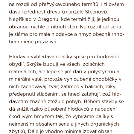
na rozdíl od přežvýkavcůnebo termítů. I ti ovšem
dávají přednost dřevu (manželé Steenovi).
Například v Oregonu, kde termiti žijí, je jedinou
obranou-rychlé omítnutí stěn. Na rozdíl od sena
je sláma pro malé hlodavce a hmyz obecně rnno­
hem méně přitažlivá.
Hlodavci vyhledávají balíky spíše pro budování
obydlí. Skrýše budují ve všech izolačních
materiálech, ale lépe se jim daří v polystyrenu a
minerální vatě, protože vyhloubené chodbičky v
nich zachovávají tvar; zatímco v balících, díky
předepnutí stlačením, se hned zatahují, což hlo­
davctlm značně ztěžuje pohyb. Během stavby se
dá snížit riziko působen! hlo­davců a napadení
škodlivým hmyzem tak, že vybíráme balíky s
nejmenším obsahem sena a jiných organických
zbytků, Dále je vhodné minimalizovat obsah