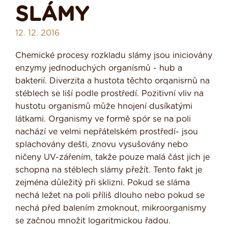
SLÁMY
12. 12. 2016
Chemické procesy rozkladu slámy jsou iniciovány
enzymy jednoduchých orga­nísmů - hub a
bakterií. Diverzita a hustota těchto orqanisrnů na
stéblech se liší podle prostředí. Pozitivní vliv na
hustotu organismů může hnojení dusíkatými
látkami. Organismy ve formě spór se na poli
nachází ve velmi nepřátelském prostředí- jsou
splachovány dešti, znovu vysušovány nebo
ničeny UV-zářením, takže pouze malá část jich je
schopna na stéblech slámy přežít. Tento fakt je
zejména důležitý při sklizni. Pokud se sláma
nechá ležet na poli příliš dlouho nebo pokud se
nechá před balením zmoknout, mikroorganismy
se začnou množit logaritmickou řadou.