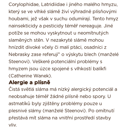
Corylophidae, Latridiidae i jiného malého hmyzu,
který se ve vlhké slámě živí výhradně plísňo­vými
houbami, jež však v suchu odumírají. Tento hmyz
nainsekticidy a pesticidy téměř nereaguje. Jiné
potíže se mohou vyskytnout u neomítnutých
slaměných stěn. V nezakryté slámě mohou
hnízdit divoké včely či malí ptáci, osadníci z
Nebrasky zase referují" o výskytu blech (manželé
Steenovi). Veškeré potenciální problémy s
hmyzem jsou úzce spojené s vlhkostí balíkfi
(Catherine Wanek).
Alergie a plísně
Čistá světlá sláma má nízký alergický po­tenciál a
neobsahuje téměř žádné plísně nebo spory. U
astmatíků byly zjištěny pro­blémy pouze u
plesnivé slámy (manželé Steenovi). Po omítnutí
přestává mít sláma na vnitřní prostředí stavby
vliv.