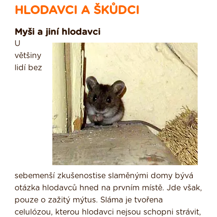
HLODAVCI A ŠKŮDCI
Myši a jiní hlodavci
U
většiny
lidí bez
sebemenší zkušenosti­se slaměnými domy bývá
otázka hlo­davců hned na prvním místě. Jde však,
pouze o zažitý mýtus. Sláma je tvořena
celulózou, kterou hlodavci nejsou schopni strávit,