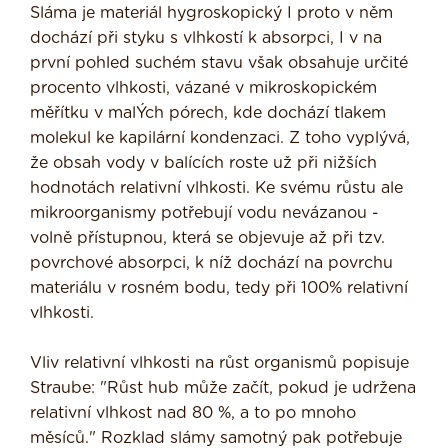
Sláma je materiál hygroskopický I proto v něm
dochází při styku s vlhkostí k ab­sorpci, I v na
první pohled suchém stavu však obsahuje určité
procento vlhkosti, vázané v mikroskopickém
měřítku v ma­lÝch pórech, kde dochází tlakem
molekul ke kapilární kondenzaci. Z toho vyplývá,
že obsah vody v balících roste už při niž­ších
hodnotách relativní vlhkosti. Ke svému růstu ale
mikroorganismy potřebují vodu nevázanou -
volně přístupnou, která se objevuje až při tzv.
povrchové absorpci, k níž dochází na povrchu
materiálu v rosném bodu, tedy při 100% relativní
vlhkosti.
Vliv relativní vlhkosti na růst organismů popisuje
Straube: "Růst hub může začít, pokud je udržena
relativní vlhkost nad 80 %, a to po mnoho
měsíců." Rozklad slámy samotný pak potřebuje