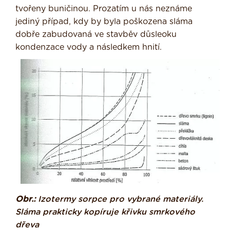
tvořeny buničinou. Prozatím u nás neznáme
jediný případ, kdy by byla poško­zena sláma
dobře zabudovaná ve stavbě­v důsleoku
kondenzace vody a následkem hnití.
Obr.:
Izotermy sorpce pro vybrané materiály.
Sláma prakticky kopíruje křivku smrkového
dřeva