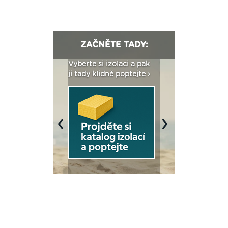
ZAČNĚTE TADY:
: Fasády ETICS a
Vyberte si izolaci a pak
Vytvořte si vizualiz
dstatné v kostce ›
ji tady klidně poptejte ›
fasády ›
Previous
Next