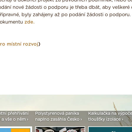
chají a dokončí projekt za původních podmínek, nebo o
odání nové žádosti o podporu je třeba dbát, aby veškeré 
 přípravné, byly zahájeny až po podání žádosti o podporu.
 dokumentu
zde.
ro místní rozvoj
)
etní přehřívání
Polystyrenová panika
Kalkulačka na výpoče
 a vše o něm ›
naplno zasáhla Česko ›
tloušťky izolace ›