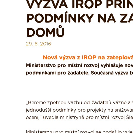
VÝZVA IROP PŘI
PODMÍNKY NA Z
DOMŮ
29. 6. 2016
Nová výzva z IROP na zateplov
Ministerstvo pro místní rozvoj vyhlašuje n
podmínkami pro žadatele. Současná výzva bu
„Bereme zpětnou vazbu od žadatelů vážně a v
jednodušší podmínky pro projekty na snižován
ocení,“ uvedla ministryně pro místní rozvoj Šl
Ministerstvu pro místní rozvoj se podařilo vyj