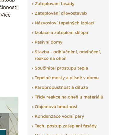
dstoupí
Zateplování fasády
činnosti
Zateplování dřevostaveb
 Více
Názvosloví tepelných izolací
Izolace a zateplení sklepa
Pasivní domy
Stavba - odhlučnění, odvlhčení,
reakce na oheň
Součinitel prostupu tepla
Tepelné mosty a plísně v domu
Paropropustnost a difúze
Třídy reakce na oheň u materiálů
Objemová hmotnost
t
Seriál: Fasády ETICS a
Vyberte si izolaci a pak
Vytvořte
Kondenzace vodní páry
vše podstatné v kostce ›
ji tady klidně poptejte ›
fasády ›
Tech. postup zateplení fasády