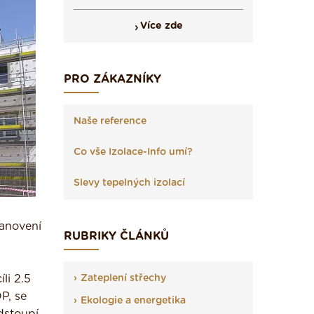
Více zde
PRO ZÁKAZNÍKY
Naše reference
Co vše Izolace-Info umí?
Slevy tepelných izolací
tanovení
RUBRIKY ČLÁNKŮ
li 2.5
Zateplení střechy
P, se
Ekologie a energetika