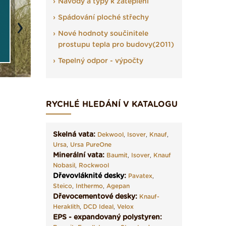
Návody a typy k zateplení
Spádování ploché střechy
Next
Nové hodnoty součinitele
prostupu tepla pro budovy(2011)
Tepelný odpor - výpočty
RYCHLÉ HLEDÁNÍ V KATALOGU
Skelná vata:
Dekwool
,
Isover
,
Knauf
,
Ursa
,
Ursa PureOne
Minerální vata:
Baumit
,
Isover
,
Knauf
Nobasil
,
Rockwool
Dřevovláknité desky
:
Pavatex
,
Steico
,
Inthermo
,
Agepan
Dřevocementové desky:
Knauf-
Heraklith
,
DCD Ideal
,
Velox
EPS - expandovaný polystyren: