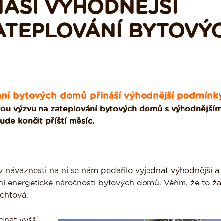
NÁŠÍ VÝHODNĚJŠÍ
ATEPLOVÁNÍ BYTOVÝ
ání bytových domů přináší výhodnější podmínk
ovou výzvu na zateplování bytových domů s výhodnějším
de končit příští měsíc.
 návaznosti na ni se nám podařilo vyjednat výhodnější a
í energetické náročnosti bytových domů. Věřím, že to ža
echtová.
ednat vyšší