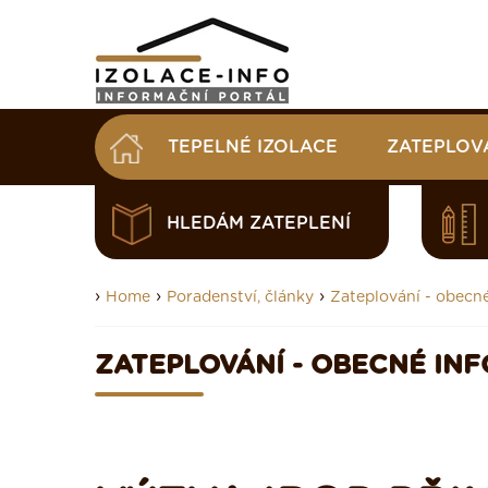
TEPELNÉ IZOLACE
ZATEPLOV
HLEDÁM ZATEPLENÍ
›
›
›
Home
Poradenství, články
Zateplování - obecn
ZATEPLOVÁNÍ - OBECNÉ IN