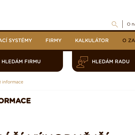
O n
ACÍ SYSTÉMY
FIRMY
KALKULÁTOR
O Z
HLEDÁM FIRMU
HLEDÁM RADU
é informace
FORMACE