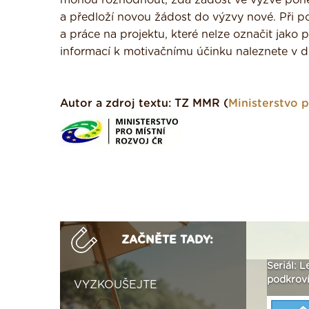
mohou rozhodnout, zda žádost ve výzvě pone
a předloží novou žádost do výzvy nové. Při p
a práce na projektu, které nelze označit jako
informací k motivačnímu účinku naleznete v
Autor a zdroj textu:
TZ MMR (
Ministerstvo p
ZAČNĚTE TADY:
ak
Vytvořte si vizualizaci
Není polystyren? My ho
Seriál: L
 ›
fasády ›
seženeme! ›
podkroví
VYZKOUŠEJTE