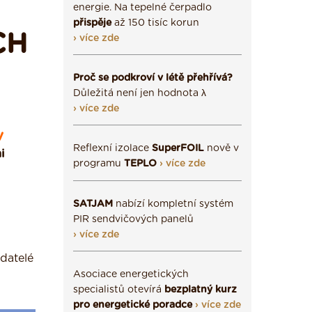
energie. Na tepelné čerpadlo
přispěje
až 150 tisíc korun
CH
› více zde
Proč se podkroví v létě přehřívá?
Důležitá není jen hodnota λ
› více zde
y
Reflexní izolace
SuperFOIL
nově v
i
programu
TEPLO
› více zde
SATJAM
nabízí kompletní systém
PIR sendvičových panelů
› více zde
datelé
Asociace energetických
specialistů otevírá
bezplatný kurz
pro energetické poradce
› více zde