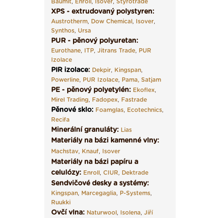
Baumit
,
Enroll
,
Isover
,
Styrotrade
XPS - extrudovaný polystyren:
Austrotherm
,
Dow Chemical
,
Isover
,
Synthos
,
Ursa
PUR - pěnový polyuretan:
Eurothane
,
ITP
,
Jitrans Trade
,
PUR
Izolace
PIR izolace
:
Dekpir
,
Kingspan
,
Powerline
,
PUR Izolace
,
Pama,
Satjam
PE - pěnový polyetylén:
Ekoflex
,
Mirel Trading
,
Fadopex
,
Fastrade
Pěnové sklo
:
Foamglas
,
Ecotechnics
,
Recifa
Minerální granuláty:
Lias
Materiály na bázi kamenné vlny:
Machstav
,
Knauf
,
Isover
Materiály na bázi papíru a
celulózy:
Enroll
,
CIUR
,
Dektrade
Sendvičové desky a systémy:
Kingspan
,
Marcegaglia
,
P-Systems
,
Ruukki
Ovčí vlna:
Naturwool
,
Isolena
,
Jiří