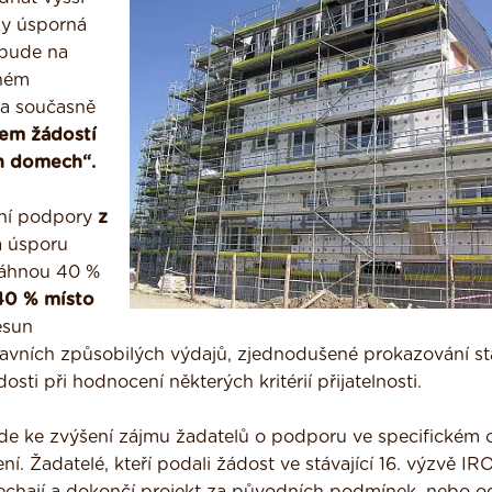
ky úsporná
 bude na
aném
 a současně
jem žádostí
ch domech“.
ení podpory
z
a úsporu
esáhnou 40 %
40 % místo
esun
 hlavních způsobilých výdajů, zjednodušené prokazování s
ti při hodnocení některých kritérií přijatelnosti.
 ke zvýšení zájmu žadatelů o podporu ve specifickém cí
í. Žadatelé, kteří podali žádost ve stávající 16. výzvě IRO