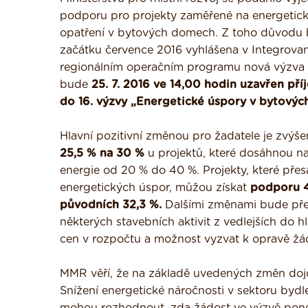
podporu pro projekty zaměřené na energetic
opatření v bytových domech. Z toho důvodu
začátku července 2016 vyhlášena v Integrov
regionálním operačním programu nová výzva
bude
25. 7. 2016 ve 14,00 hodin uzavřen pří
do 16. výzvy „Energetické úspory v bytový
Hlavní pozitivní změnou pro žadatele je zvýš
25,5 % na 30 %
u projektů, které dosáhnou n
energie od 20 % do 40 %. Projekty, které př
energetických úspor, můžou získat
podporu 
původních 32,3 %.
Dalšími změnami bude př
některých stavebních aktivit z vedlejších do
cen v rozpočtu a možnost vyzvat k opravě žádos
MMR věří, že na základě uvedených změn dojde
Snížení energetické náročnosti v sektoru bydlen