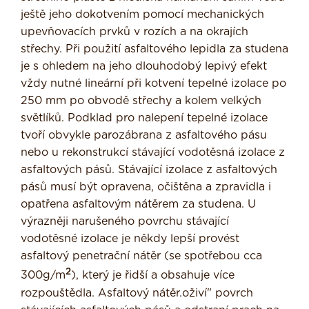
ještě jeho dokotvením pomocí mechanických
upevňovacích prvků v rozích a na okrajích
střechy. Při použití asfaltového lepidla za studena
je s ohledem na jeho dlouhodobý lepivý efekt
vždy nutné lineární při kotvení tepelné izolace po
250 mm po obvodě střechy a kolem velkých
světlíků. Podklad pro nalepení tepelné izolace
tvoří obvykle parozábrana z asfaltového pásu
nebo u rekonstrukcí stávající vodo­těsná izolace z
asfaltových pásů. Stávající izolace z asfaltových
pásů musí být opravena, očištěna a zpravidla i
opatřena asfaltovým nátěrem za studena. U
výrazněji narušeného povrchu stávající
vodotěsné izolace je někdy lepší provést
asfaltový penetrační nátěr (se spotřebou cca
2
300g/m
), který je řidší a obsahuje více
rozpouštědla. Asfaltový nátěr.oživí" povrch