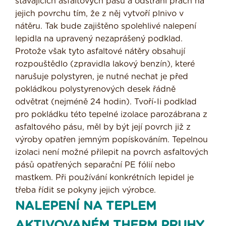
stávajících asfaltových pásů a odstraní prach na
jejich povrchu tím, že z něj vytvoří plnivo v
nátěru. Tak bude zajištěno spolehlivé nalepení
lepidla na upravený nezaprášený podklad.
Protože však tyto asfaltové nátě­ry obsahují
rozpouštědlo (zpravidla lakový benzín), které
narušuje polystyren, je nutné nechat je před
pokládkou polystyrenových desek řádně
odvětrat (nejméně 24 hodin). Tvoří-Ii podklad
pro pokládku této tepelné izolace parozábrana z
asfaltového pásu, měl by být její povrch již z
výroby opatřen jemným popískováním. Tepelnou
izolaci není možné přilepit na povrch asfal­tových
pásů opatřených separační PE fólií nebo
mastkem. Při používání konkrétních lepidel je
třeba řídit se pokyny jejich výrobce.
NALEPENÍ NA TEPLEM
AKTIVOVANÉM THERM PRUHY