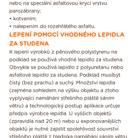
nebo na speciální asfaltovou krycí vrstvu
parozábrany;
• kotvením;
• nalepením do rozehřátého asfaltu.
LEPENÍ POMOCÍ VHODNÉHO LEPIDLA
ZA STUDENA
K lepení výrobků z pěnového polystyrenu na
podklad se používá vhodné lepidlo za studena.
Obvykle se používá lepidlo z polyuretanu nebo
asfaltové lepidlo za studena. Podklad musíbýt
čis­tý (bez prachu) a suchý. Množství lepidla
(zejména sohledem na výšku objektu a ztoho
vyplývající namáhání střešního pláště sáním
větru) a technologický postup aplikace určuje
předpis výrobce lepidla. U vyšších objektů
(zpravidla nad 20 m) nebo u exponovanějších
objektů je nutné zajistit spolehlivost souvrství
střešního pláště z hlediska namáhání sáním větru