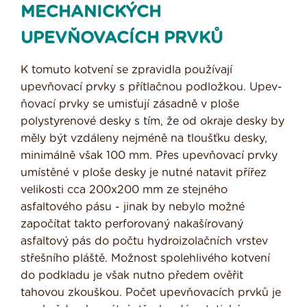
MECHANICKÝCH
UPEVŇOVACÍCH PRVKŮ
K tomuto kotvení se zpravidla používají
upevňovací prvky s přítlačnou podložkou. Upev­
ňovací prvky se umisťují zásadně v ploše
polystyrenové desky s tím, že od okraje desky by
měly být vzdáleny nejméně na tloušťku desky,
minimálně však 100 mm. Přes upevňovací prvky
umístěné v ploše desky je nutné natavit přířez
velikosti cca 200x200 mm ze stejného
asfaltového pásu - jinak by nebylo možné
započítat takto perforovaný nakašírovaný
asfaltový pás do počtu hydroizolačních vrstev
střešního pláště. Možnost spolehlivého kotvení
do podkladu je však nutno předem ověřit
tahovou zkouškou. Počet upevňovacích prvků je