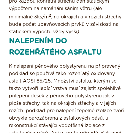
pro každou konrétní střechu dán statickým
výpočtem na namáhání sáním větru (ale
2
minimálně 3ks/m
, na okrajích a v rozích střechy
bude počet upevňovacích prvků v závislosti na
statickém výpočtu vždy vyšší).
NALEPENÍM DO
ROZEHŘÁTÉHO ASFALTU
K nalepení pěnového polystyrenu na připravený
podklad se používá také rozehřátý oxidovaný
asfalt AOSI 85/25. Množství asfaltu, kterým se
takto vytvoří lepící vrstva musí zajistit spolehlivé
přilepení desek z pěnového polystyrenu jak v
ploše střechy, tak na okrajích střechy a v jejích
rozích. podklad pro nalepení tepelné izolace tvoří
obvykle parozábrana z asfaltových pásů, u
rekonstrukcí stávající vodotěsná izolace z