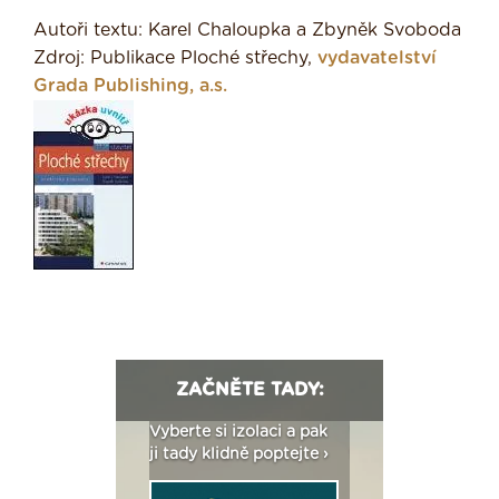
Autoři textu: Karel Chaloupka a Zbyněk Svoboda
Zdroj: Publikace Ploché střechy,
vydavatelství
Grada Publishing, a.s.
ZAČNĚTE TADY:
: Fasády ETICS a
Vyberte si izolaci a pak
Vytvořte si vizualiz
dstatné v kostce ›
ji tady klidně poptejte ›
fasády ›