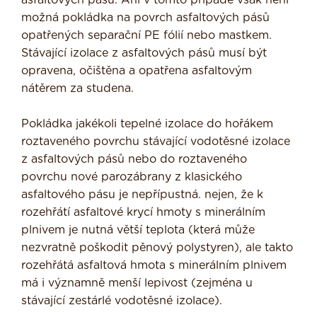
asfaltových pásů. Ani v tomto případě však není
možná pokládka na povrch asfaltových pásů
opatřených separační PE fólií nebo mastkem.
Stávající izolace z asfaltových pásů musí být
opravena, očištěna a opatřena asfaltovým
nátěrem za studena.
Pokládka jakékoli tepelné izolace do hořákem
roztaveného povrchu stávající vodotěsné izolace
z asfaltových pásů nebo do roztaveného
povrchu nové parozábrany z klasického
asfaltového pásu je nepřípustná. nejen, že k
rozehřátí asfaltové krycí hmoty s minerálním
plnivem je nutná větší teplota (která může
nezvratně poškodit pěnový polystyren), ale takto
rozehřátá asfaltová hmota s minerálním plnivem
má i významně menší lepivost (zejména u
stávající zestárlé vodotěsné izolace).