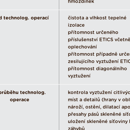
hmoždinek
d technolog. operací
čistota a vlhkost tepelné
izolace
přítomnost určeného
příslušenství ETICS včetn
oplechování
přítomnost případně urč
zesilujícího vyztužení ETI
přítomnost diagonálního
vyztužení
průběhu technolog.
kontrola vyztužení citlivý
operace
míst a detailů (hrany v obl
nároží, ostění, dilatací ap
přesahy pásů skleněné síť
uložení skleněné síťoviny
záhybů