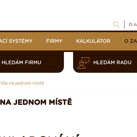
O n
ACÍ SYSTÉMY
FIRMY
KALKULÁTOR
O Z
HLEDÁM FIRMU
HLEDÁM RADU
 Vše na jednom místě
 NA JEDNOM MÍSTĚ