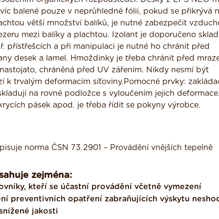
víc balené pouze v neprůhledné fólii, pokud se přikrývá n
achtou větší množství balíků, je nutné zabezpečit vzduc
zeru mezi balíky a plachtou. Izolant je doporučeno sklad
. přístřešcích a při manipulaci je nutné ho chránit před
ny desek a lamel. Hmoždinky je třeba chránit před mra
h nastojato, chráněná před UV zářením. Nikdy nesmí být
í k trvalým deformacím síťoviny.Pomocné prvky: zakládac
 se skladují na rovné podložce s vyloučením jejich deformace
krycích pásek apod. je třeba řídit se pokyny výrobce.
isuje norma ČSN 73 2901 – Provádění vnějších tepelně
sahuje zejména:
vníky, kteří se účastní provádění včetně vymezení
ní preventivních opatření zabraňujících výskytu nesho
snížené jakosti