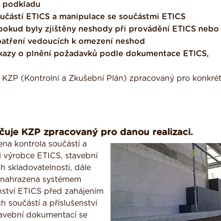
e podkladu
učástí ETICS a manipulace se součástmi ETICS
 pokud byly zjištěny neshody při provádění ETICS nebo
opatření vedoucích k omezení neshod
ůkazy o plnění požadavků podle dokumentace ETICS,
 KZP (Kontrolní a Zkušební Plán) zpracovaný pro konkrét
rčuje KZP zpracovaný pro danou realizaci.
na kontrola součástí a
ci výrobce ETICS, stavební
 skladovatelnosti, dále
ýt nahrazena systémem
enství ETICS před zahájením
 součástí a příslušenství
tavební dokumentací se