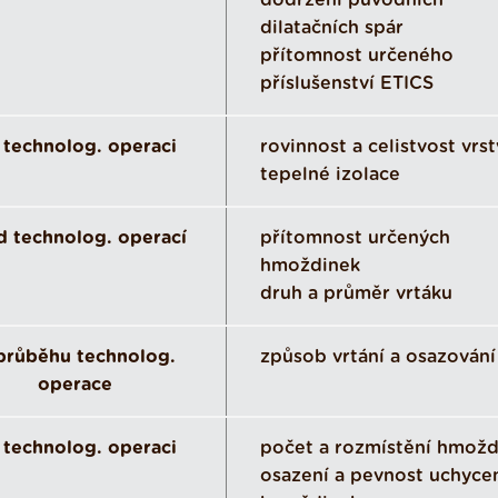
dodržení původních
dilatačních spár
přítomnost určeného
příslušenství ETICS
 technolog. operaci
rovinnost a celistvost vrs
tepelné izolace
d technolog. operací
přítomnost určených
hmoždinek
druh a průměr vrtáku
průběhu technolog.
způsob vrtání a osazování
operace
 technolog. operaci
počet a rozmístění hmožd
osazení a pevnost uchyce