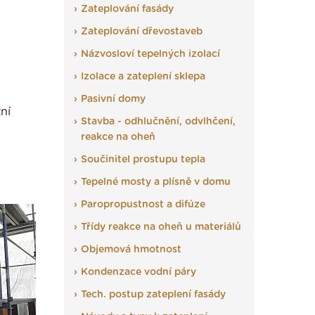
Zateplování fasády
Zateplování dřevostaveb
Názvosloví tepelných izolací
Izolace a zateplení sklepa
Pasivní domy
ní
Stavba - odhlučnění, odvlhčení,
reakce na oheň
Součinitel prostupu tepla
Tepelné mosty a plísně v domu
Paropropustnost a difúze
Třídy reakce na oheň u materiálů
Objemová hmotnost
Kondenzace vodní páry
Tech. postup zateplení fasády