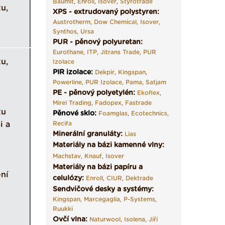
Baumit
,
Enroll
,
Isover
,
Styrotrade
u,
XPS - extrudovaný polystyren:
Austrotherm
,
Dow Chemical
,
Isover
,
Synthos
,
Ursa
PUR - pěnový polyuretan:
Eurothane
,
ITP
,
Jitrans Trade
,
PUR
u,
Izolace
PIR izolace
:
Dekpir
,
Kingspan
,
Powerline
,
PUR Izolace
,
Pama,
Satjam
PE - pěnový polyetylén:
Ekoflex
,
Mirel Trading
,
Fadopex
,
Fastrade
tu
Pěnové sklo
:
Foamglas
,
Ecotechnics
,
Recifa
i a
Minerální granuláty:
Lias
Materiály na bázi kamenné vlny:
Machstav
,
Knauf
,
Isover
Materiály na bázi papíru a
ní
celulózy:
Enroll
,
CIUR
,
Dektrade
Sendvičové desky a systémy:
.
Kingspan
,
Marcegaglia
,
P-Systems
,
Ruukki
Ovčí vlna:
Naturwool
,
Isolena
,
Jiří