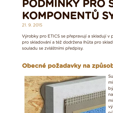
PODMÍNKY PRO 
KOMPONENTŮ SY
21. 9. 2015
Výrobky pro ETICS se přepravují a skladují v
pro skladování a též dodržena lhůta pro sklad
souladu se zvláštními předpisy.
Obecné požadavky na způsob
Su
mí
bý
na
mi
vý
pů