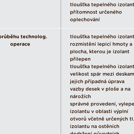
tloušťka tepelného izolant
přítomnost určeného
oplechování
průběhu technolog.
tloušťka tepelného izolant
operace
rozmístění lepicí hmoty a
plocha, kterou je izolant
přilepen
tloušťka tepelného izolan
velikost spár mezi deskam
jejich případná úprava
vazby desek v ploše a na
nárožích
správné provedení, vylepe
izolantu v oblasti výplní
otvorů včetně určených tl
izolantu na ostěních