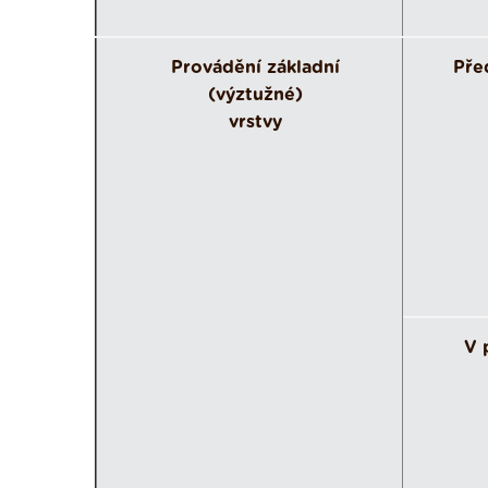
Provádění základní
Pře
(výztužné)
vrstvy
V 