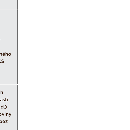
ě
eného
CS
ch
asti
od.)
oviny
 bez