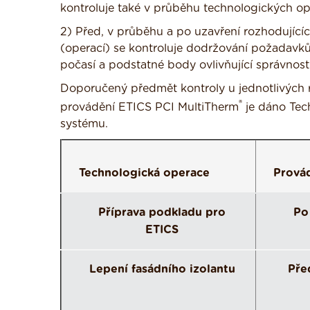
kontroluje také v průběhu technologických op
2) Před, v průběhu a po uzavření rozhodující
(operací) se kontroluje dodržování požadavků
počasí a podstatné body ovlivňující správnost
Doporučený předmět kontroly u jednotlivých r
®
provádění ETICS PCI MultiTherm
je dáno Tech
systému.
Technologická operace
Provád
Příprava podkladu pro
Po
ETICS
Lepení fasádního izolantu
Pře