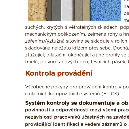
na
pl
me
suchých, krytých a větratelných skladech, popř
mechanickým poškozením, zejména rohy a hra
zářením.Výztužná síťovina se skladuje v rolíc
skladována naležato křížem přes sebe. Docház
ztužující, dilatační, ukončující a jiné profily
tmelů, polyuretanových pěn, těsnicích pásek, 
Kontrola provádění
Všeobecné pokyny pro provádění kontroly pop
izolačních kompozitních systémů (ETICS).
Systém kontroly se dokumentuje a ob
povinnosti a odpovědnosti mezi všemi praco
nezávislosti pracovníků účastných na zavádě
provádějící identifikaci a vedení záznamů o 