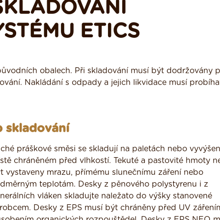
SKLADOVÁNÍ
STÉMU ETICS
 původních obalech. Při skladování musí být dodržovány 
ování. Nakládání s odpady a jejich likvidace musí probíha
 skladování
ché práškové směsi se skladují na paletách nebo vyvýše
stě chráněném před vlhkostí. Tekuté a pastovité hmoty n
t vystaveny mrazu, přímému slunečnímu záření nebo
dměrným teplotám. Desky z pěnového polystyrenu i z
nerálních vláken skladujte naležato do výšky stanovené
robcem. Desky z EPS musí být chráněny před UV záření
sobením organických rozpouštědel. Desky z EPS NEO m