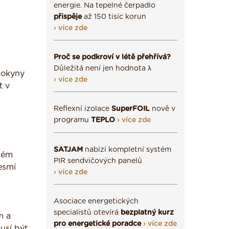
energie. Na tepelné čerpadlo
přispěje
až 150 tisíc korun
› více zde
Proč se podkroví v létě přehřívá?
Důležitá není jen hodnota λ
pokyny
› více zde
t v
Reflexní izolace
SuperFOIL
nově v
programu
TEPLO
› více zde
SATJAM
nabízí kompletní systém
ném
PIR sendvičových panelů
esmí
› více zde
Asociace energetických
specialistů otevírá
bezplatný kurz
m a
pro energetické poradce
› více zde
usí být