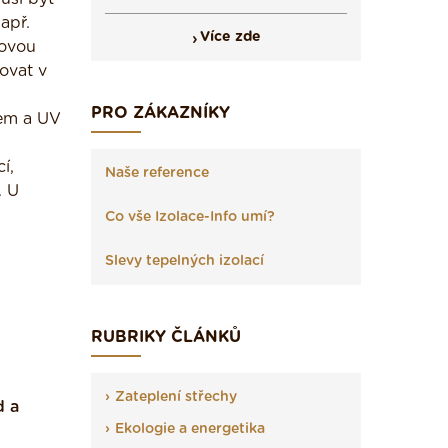
apř.
Více zde
hovou
ovat v
PRO ZÁKAZNÍKY
zem a UV
í,
Naše reference
. U
Co vše Izolace-Info umí?
Slevy tepelných izolací
RUBRIKY ČLÁNKŮ
Zateplení střechy
d a
Ekologie a energetika