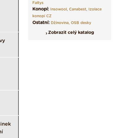
Faltys
Konopí:
Insowool
,
Canabest
,
Izolace
konopí CZ
Ostatní:
Džínovina,
OSB desky
Zobrazit celý katalog
tvy
inek
ní