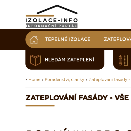
TEPELNÉ IZOLACE
ZATEPLOV
HLEDÁM ZATEPLENÍ
›
›
›
Home
Poradenství, články
Zateplování fasády -
ZATEPLOVÁNÍ FASÁDY - VŠE