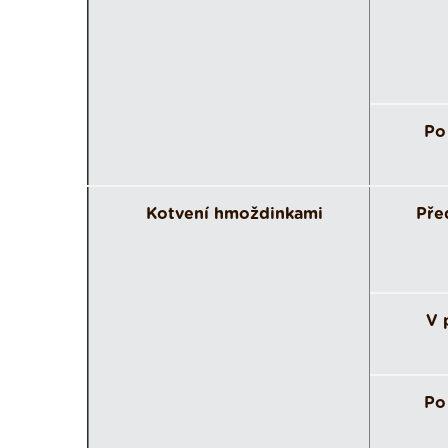
Po
Kotvení hmoždinkami
Pře
V 
Po