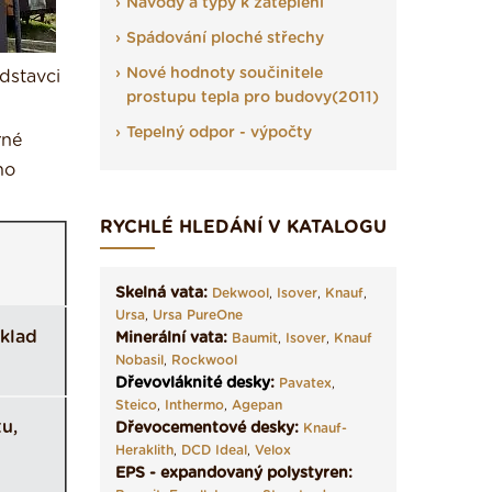
Návody a typy k zateplení
Spádování ploché střechy
Nové hodnoty součinitele
dstavci
prostupu tepla pro budovy(2011)
Tepelný odpor - výpočty
rné
ho
RYCHLÉ HLEDÁNÍ V KATALOGU
Skelná vata:
Dekwool
,
Isover
,
Knauf
,
Ursa
,
Ursa PureOne
klad
Minerální vata:
Baumit
,
Isover
,
Knauf
Nobasil
,
Rockwool
Dřevovláknité desky
:
Pavatex
,
Steico
,
Inthermo
,
Agepan
u,
Dřevocementové desky:
Knauf-
Heraklith
,
DCD Ideal
,
Velox
EPS - expandovaný polystyren: