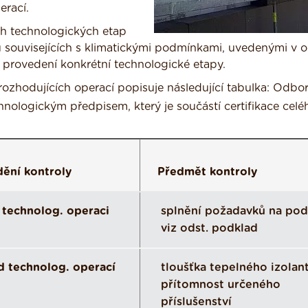
erací.
ch technologických etap
 souvisejících s klimatickými podmínkami, uvedenými v o
 provedení konkrétní technologické etapy.
ozhodujících operací popisuje následující tabulka: Odbo
nologickým předpisem, který je součástí certifikace celé
ění kontroly
Předmět kontroly
 technolog. operaci
splnění požadavků na pod
viz odst. podklad
d technolog. operací
tloušťka tepelného izolant
přítomnost určeného
příslušenství