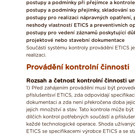
postupy a podmínky při přejímce a kontrol
postupy a podmínky přejímky, skladování so
postupy pro realizaci nápravných opatření,
neshody vlastností ETICS a preventivních 
postupy pro vedení záznamů poskytující d
projektové nebo stavební dokumentace
Součástí systému kontroly provádění ETICS je
realizaci.
Provádění kontrolní činnosti
Rozsah a četnost kontrolní činnosti u
1) Před zahájením provádění musí být provede
příslušentsví ETICS, zda odpovídají specifika
dokumentaci a zda není překročena doba jejich
jejich množství a stav. Tato kontrola může b
dílčích kontrol potřebných součástí a přísluš
každé technologické operace. Shoda užívaných
ETICS se specifikacemi výrobce ETICS a se s