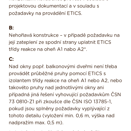
projektovou dokumentací a v souladu s
požadavky na provádění ETICS.
B:
Nehořlavá konstrukce – v případě požadavku na
její zateplení ze spodní strany uplatnit ETICS
třídy reakce na oheň A1 nabo A2*.
C:
Nad okny popř. balkonovými dveřmi není třeba
provádět průběžné pruhy pomocí ETICS s
izolantem třídy reakce na oheň A1 nebo A2, nebo
takovéto pruhy nad jednotlivými okny ani
případná jiná řešení vyhovující požadavkům ČSN
73 0810-Z1 při zkoušce dle ČSN ISO 13785-1,
pokud jsou splněny požadavky vyplývající z
tohoto detailu (vyložení min. 0,6 m, výška nad
nadpražím max. 0,5 m).