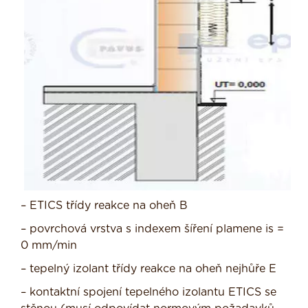
– ETICS třídy reakce na oheň B
– povrchová vrstva s indexem šíření plamene is =
0 mm/min
– tepelný izolant třídy reakce na oheň nejhůře E
– kontaktní spojení tepelného izolantu ETICS se