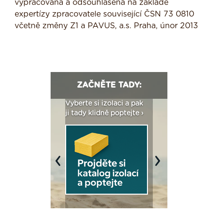
vypracována a odsouhlasena na základě
expertízy zpracovatele související ČSN 73 0810
včetně změny Z1 a PAVUS, a.s. Praha, únor 2013
ZAČNĚTE TADY:
: Fasády ETICS a
Vyberte si izolaci a pak
Vytvořte si vizualiz
dstatné v kostce ›
ji tady klidně poptejte ›
fasády ›
Previous
Next