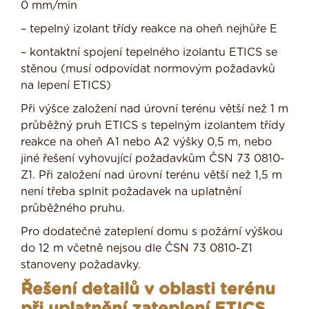
0 mm/min
– tepelný izolant třídy reakce na oheň nejhůře E
– kontaktní spojení tepelného izolantu ETICS se
stěnou (musí odpovídat normovým požadavků
na lepení ETICS)
Při výšce založení nad úrovní terénu větší než 1 m
průběžný pruh ETICS s tepelným izolantem třídy
reakce na oheň A1 nebo A2 výšky 0,5 m, nebo
jiné řešení vyhovující požadavkům ČSN 73 0810-
Z1. Při založení nad úrovní terénu větší než 1,5 m
není třeba splnit požadavek na uplatnění
průběžného pruhu.
Pro dodatečné zateplení domu s požární výškou
do 12 m včetně nejsou dle ČSN 73 0810-Z1
stanoveny požadavky.
Řešení detailů v oblasti terénu