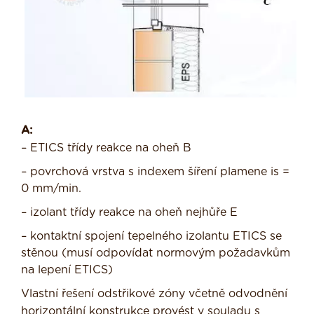
A:
– ETICS třídy reakce na oheň B
– povrchová vrstva s indexem šíření plamene is =
0 mm/min.
– izolant třídy reakce na oheň nejhůře E
– kontaktní spojení tepelného izolantu ETICS se
stěnou (musí odpovídat normovým požadavkům
na lepení ETICS)
Vlastní řešení odstřikové zóny včetně odvodnění
horizontální konstrukce provést v souladu s