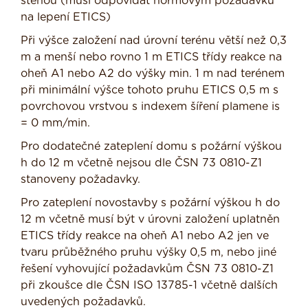
stěnou (musí odpovídat normovým požadavků
na lepení ETICS)
Při výšce založení nad úrovní terénu větší než 0,3
m a menší nebo rovno 1 m ETICS třídy reakce na
oheň A1 nebo A2 do výšky min. 1 m nad terénem
při minimální výšce tohoto pruhu ETICS 0,5 m s
povrchovou vrstvou s indexem šíření plamene is
= 0 mm/min.
Pro dodatečné zateplení domu s požární výškou
h do 12 m včetně nejsou dle ČSN 73 0810-Z1
stanoveny požadavky.
Pro zateplení novostavby s požární výškou h do
12 m včetně musí být v úrovni založení uplatněn
ETICS třídy reakce na oheň A1 nebo A2 jen ve
tvaru průběžného pruhu výšky 0,5 m, nebo jiné
řešení vyhovující požadavkům ČSN 73 0810-Z1
při zkoušce dle ČSN ISO 13785-1 včetně dalších
uvedených požadavků.