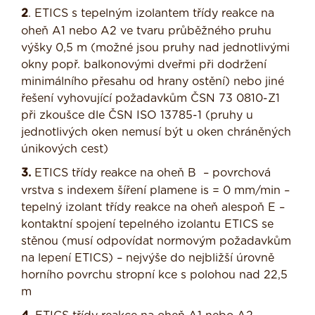
2
. ETICS s tepelným izolantem třídy reakce na
oheň A1 nebo A2 ve tvaru průběžného pruhu
výšky 0,5 m (možné jsou pruhy nad jednotlivými
okny popř. balkonovými dveřmi při dodržení
minimálního přesahu od hrany ostění) nebo jiné
řešení vyhovující požadavkům ČSN 73 0810-Z1
při zkoušce dle ČSN ISO 13785-1 (pruhy u
jednotlivých oken nemusí být u oken chráněných
únikových cest)
3.
ETICS třídy reakce na oheň B – povrchová
vrstva s indexem šíření plamene is = 0 mm/min –
tepelný izolant třídy reakce na oheň alespoň E –
kontaktní spojení tepelného izolantu ETICS se
stěnou (musí odpovídat normovým požadavkům
na lepení ETICS) – nejvýše do nejbližší úrovně
horního povrchu stropní kce s polohou nad 22,5
m