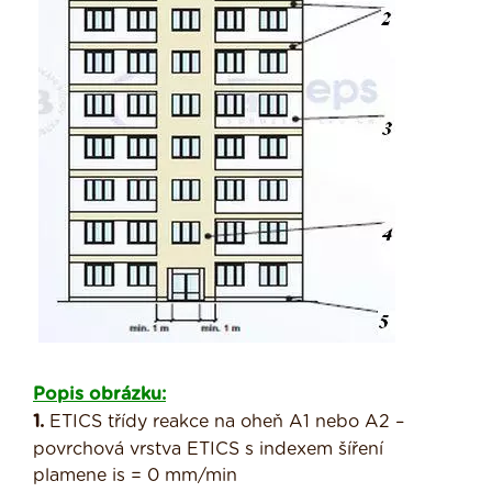
Popis obrázku:
1.
ETICS třídy reakce na oheň A1 nebo A2 –
povrchová vrstva ETICS s indexem šíření
plamene is = 0 mm/min