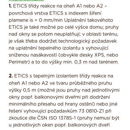
1.
ETICS třídy reakce na oheň A1 nebo A2 –
povrchová vrstva ETICS s indexem šíření
plamene is = 0 mm/min Uplatnění takovéhoto
ETICS je také možné po celé výšce domu; pruhy
nad okny se potom neuplatňují; v oblasti terénu,
je však třeba dodržet technologický požadavek
na uplatnění tepelného izolantu s vyhovující
sníženou nasákavostí (obvykle desky XPS, nebo
Perimetr) a to do výšky min. 0,3 m nad terénem.
2.
ETICS s tepelným izolantem třídy reakce na
oheň A1 nebo A2 ve tvaru průběžného pruhu
výšky 0,5 m (možné jsou pruhy nad jednotlivými
okny popř. balkonovými dveřmi při dodržení
minimálního přesahu od hrany ostění) nebo jiné
řešení vyhovující požadavkům 73 0810-Z1 při
zkoušce dle ČSN ISO 13785-1 (pruhy nemusí být
u jednotlivých oken popř. balkonových dveří