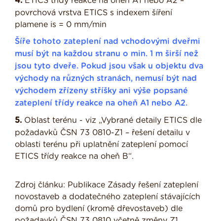
4.
ETICS třídy reakce na oheň A1 nebo A2 –
povrchová vrstva ETICS s indexem šíření
plamene is = 0 mm/min
Šíře tohoto zateplení nad vchodovými dveřmi
musí být na každou stranu o min. 1 m širší než
jsou
tyto dveře. Pokud jsou však u objektu dva
východy na různých stranách, nemusí být nad
východem
zřízeny stříšky ani výše popsané
zateplení třídy reakce na oheň A1 nebo A2.
5.
Oblast terénu - viz „Vybrané detaily ETICS dle
požadavků ČSN 73 0810-Z1 – řešení detailu v
oblasti terénu při uplatnění zateplení pomocí
ETICS třídy reakce na oheň B“.
Zdroj článku: Publikace Zásady řešení zateplení
novostaveb a dodatečného zateplení stávajících
domů pro bydlení (kromě dřevostaveb) dle
požadavků ČSN 73 0810 včetně změny Z1.