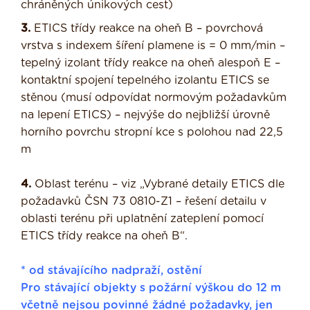
chráněných únikových cest)
3.
ETICS třídy reakce na oheň B – povrchová
vrstva s indexem šíření plamene is = 0 mm/min –
tepelný izolant třídy reakce na oheň alespoň E –
kontaktní spojení tepelného izolantu ETICS se
stěnou (musí odpovídat normovým požadavkům
na lepení ETICS) – nejvýše do nejbližší úrovně
horního povrchu stropní kce s polohou nad 22,5
m
4.
Oblast terénu – viz „Vybrané detaily ETICS dle
požadavků ČSN 73 0810-Z1 – řešení detailu v
oblasti terénu při uplatnění zateplení pomocí
ETICS třídy reakce na oheň B“.
* od stávajícího nadpraží, ostění
Pro stávající objekty s požární výškou do 12 m
včetně nejsou povinné žádné požadavky, jen