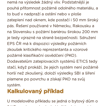
nemá na výsledek žádný vliv. Podstatnější je
pouhá přítomnost požárně odolného materiálu, a
to buď v nadpraží a ostění nebo v ploše
zateplení nad oknem, kde postačí i 50 mm široký
pás. Řešení používané v Německu, Rakousku a
na Slovensku s požární bariérou širokou 200 mm
je tedy výrazně na straně bezpečnosti. Sdružení
EPS ČR má k dispozici výsledky požárních
zkoušek kritického reprezentanta a vzorové
požárně klasifikační osvědčení (PKO).
Dodavatelům zateplovacích systémů ETICS tedy
stačí, když prokáží, že jejich systém není požárně
horší než zkoušený, doloží výsledky SBI a šíření
plamene po povrchu a získají PKO na svůj
systém.
Kalkulovaný příklad
U modelového příkladu se jedná o bytový dům o