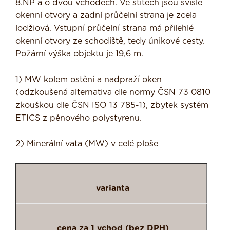
8.NP a o dvou vchodech. Ve štítech jsou svisle
okenní otvory a zadní průčelní strana je zcela
lodžiová. Vstupní průčelní strana má přilehlé
okenní otvory ze schodiště, tedy únikové cesty.
Požární výška objektu je 19,6 m.
1) MW kolem ostění a nadpraží oken
(odzkoušená alternativa dle normy ČSN 73 0810
zkouškou dle ČSN ISO 13 785-1), zbytek systém
ETICS z pěnového polystyrenu.
2) Minerální vata (MW) v celé ploše
varianta
cena za 1 vchod (bez DPH)