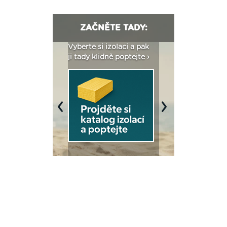
ZAČNĚTE TADY:
: Fasády ETICS a
Vyberte si izolaci a pak
Vytvořte si vizualiz
dstatné v kostce ›
ji tady klidně poptejte ›
fasády ›
Previous
Next