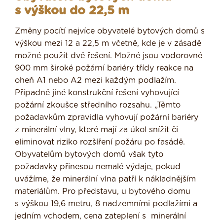
s výškou do 22,5 m
Změny pocítí nejvíce obyvatelé bytových domů s
výškou mezi 12 a 22,5 m včetně, kde je v zásadě
možné použít dvě řešení. Možné jsou vodorovné
900 mm široké požární bariéry třídy reakce na
oheň A1 nebo A2 mezi každým podlažím.
Případně jiné konstrukční řešení vyhovující
požární zkoušce středního rozsahu. „Těmto
požadavkům zpravidla vyhovují požární bariéry
z minerální vlny, které mají za úkol snížit či
eliminovat riziko rozšíření požáru po fasádě.
Obyvatelům bytových domů však tyto
požadavky přinesou nemalé výdaje, pokud
uvážíme, že minerální vlna patří k nákladnějším
materiálům. Pro představu, u bytového domu
s výškou 19,6 metru, 8 nadzemními podlažími a
jedním vchodem, cena zateplení s minerální