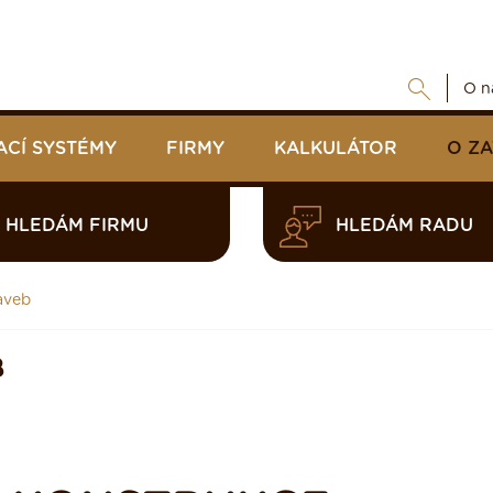
O n
ACÍ SYSTÉMY
FIRMY
KALKULÁTOR
O Z
HLEDÁM FIRMU
HLEDÁM RADU
aveb
B