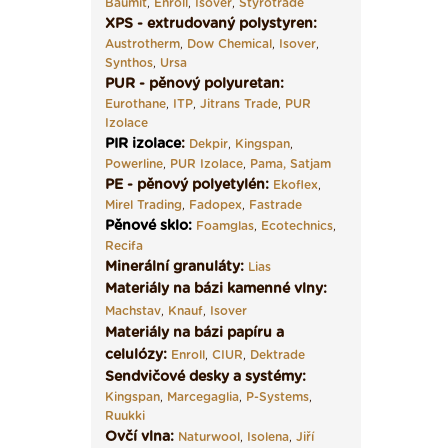
Baumit
,
Enroll
,
Isover
,
Styrotrade
XPS - extrudovaný polystyren:
Austrotherm
,
Dow Chemical
,
Isover
,
Synthos
,
Ursa
PUR - pěnový polyuretan:
Eurothane
,
ITP
,
Jitrans Trade
,
PUR
Izolace
PIR izolace
:
Dekpir
,
Kingspan
,
Powerline
,
PUR Izolace
,
Pama,
Satjam
PE - pěnový polyetylén:
Ekoflex
,
Mirel Trading
,
Fadopex
,
Fastrade
Pěnové sklo
:
Foamglas
,
Ecotechnics
,
Recifa
Minerální granuláty:
Lias
Materiály na bázi kamenné vlny:
Machstav
,
Knauf
,
Isover
Materiály na bázi papíru a
celulózy:
Enroll
,
CIUR
,
Dektrade
Sendvičové desky a systémy:
Kingspan
,
Marcegaglia
,
P-Systems
,
Ruukki
Ovčí vlna:
Naturwool
,
Isolena
,
Jiří