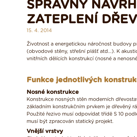
SPRÁVNÝ NÁVRH
ZATEPLENÍ DŘE
15. 4. 2014
Životnost a energetickou náročnost budovy p
(obvodové stěny, střešní plášť atd…). K akust
vnitřních dělících konstrukcí (nosné a nenosné 
Funkce jednotlivých konstru
Nosné konstrukce
Konstrukce nosných stěn moderních dřevostave
základním konstrukčním prvkem je dřevěný 
Použité řezivo musí odpovídat třídě S 10 pod
musí být zpracován statický projekt.
Vnější vrstvy