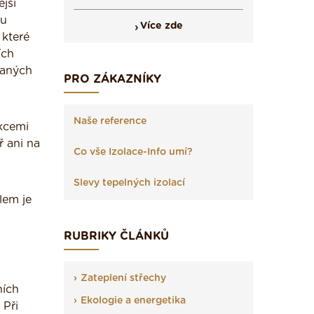
jší
ou
Více zde
 které
ích
vaných
PRO ZÁKAZNÍKY
Naše reference
kcemi
ř ani na
Co vše Izolace-Info umí?
Slevy tepelných izolací
lem je
RUBRIKY ČLÁNKŮ
Zateplení střechy
ních
Ekologie a energetika
 Při