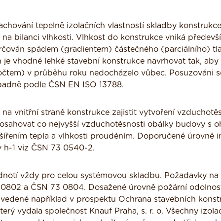
zachování tepelně izolačních vlastností skladby konstrukce
na bilanci vlhkosti. Vlhkost do konstrukce vniká předevš
určován spádem (gradientem) částečného (parciálního) tl
 je vhodné lehké stavební konstrukce navrhovat tak, aby 
počtem) v průběhu roku nedocházelo vůbec. Posuzováni s
padně podle ČSN EN ISO 13788.
na vnitřní straně konstrukce zajistit vytvoření vzduchotě
dosahovat co nejvyšší vzduchotěsnosti obálky budovy s 
s šířením tepla a vlhkosti prouděním. Doporučené úrovně i
v h-1 viz ČSN 73 0540-2.
odnotí vždy pro celou systémovou skladbu. Požadavky na
 0802 a ČSN 73 0804. Dosažené úrovně požární odolnost
vedené například v prospektu Ochrana stavebních konst
 vydala společnost Knauf Praha, s. r. o. Všechny izola