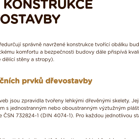
 KONSTRUKCE
VOSTAVBY
ředurčují správně navržené konstrukce tvořící obálku bu
ickému komfortu a bezpečnosti budovy dále přispívá kvali
dělící stěny a stropy).
kčních prvků dřevostavby
b jsou zpravidla tvořeny lehkými dřevěnými skelety. Jej
rám s jednostranným nebo oboustranným výztužným pláš
le ČSN 732824-1 (DIN 4074-1). Pro každou jednotlivou s