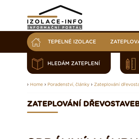
TEPELNÉ IZOLACE
ZATEPLOV
HLEDÁM ZATEPLENÍ
›
›
›
Home
Poradenství, články
Zateplování dřevost
ZATEPLOVÁNÍ DŘEVOSTAVE