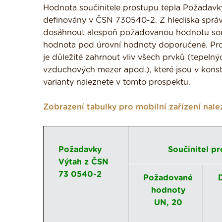
Hodnota součinitele prostupu tepla Požadavky
definovány v ČSN 730540-2. Z hlediska správ
dosáhnout alespoň požadovanou hodnotu souči
hodnota pod úrovní hodnoty doporučené. Pro 
je důležité zahrnout vliv všech prvků (tepeln
vzduchových mezer apod.), které jsou v konst
varianty naleznete v tomto prospektu.
Zobrazení tabulky pro mobilní zařízení nal
Požadavky
Součinitel p
Výtah z ČSN
73 0540-2
Požadované
hodnoty
UN, 20