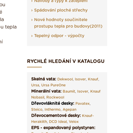
Návody a typy k zateplení
sou
Spádování ploché střechy
é
la
Nové hodnoty součinitele
prostupu tepla pro budovy(2011)
u tepla
Tepelný odpor - výpočty
ní
RYCHLÉ HLEDÁNÍ V KATALOGU
Skelná vata:
Dekwool
,
Isover
,
Knauf
,
Ursa
,
Ursa PureOne
Minerální vata:
Baumit
,
Isover
,
Knauf
Nobasil
,
Rockwool
Dřevovláknité desky
:
Pavatex
,
Steico
,
Inthermo
,
Agepan
Dřevocementové desky:
Knauf-
Heraklith
,
DCD Ideal
,
Velox
EPS - expandovaný polystyren: