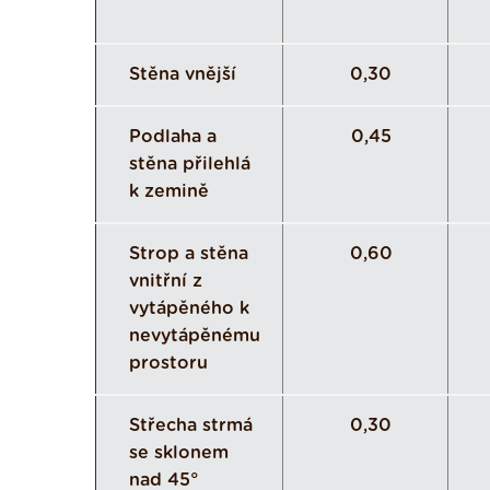
Stěna vnější
0,30
Podlaha a
0,45
stěna přilehlá
k zemině
Strop a stěna
0,60
vnitřní z
vytápěného k
nevytápěnému
prostoru
Střecha strmá
0,30
se sklonem
nad 45°