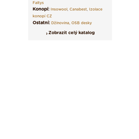
Faltys
Konopí:
Insowool
,
Canabest
,
Izolace
konopí CZ
Ostatní:
Džínovina,
OSB desky
Zobrazit celý katalog