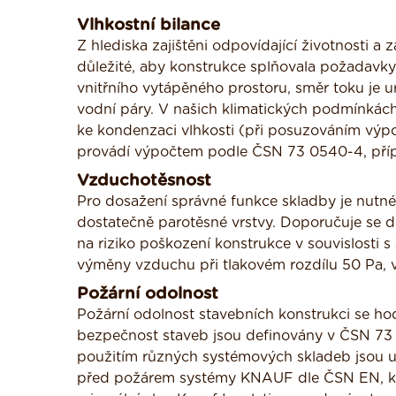
Vlhkostní bilance
Z hlediska zajištěni odpovídající životnosti a 
důležité, aby konstrukce splňovala požadavky 
vnitřního vytápěného prostoru, směr toku je 
vodní páry. V našich klimatických podmínkách
ke kondenzaci vlhkosti (při posuzováním vý
provádí výpočtem podle ČSN 73 0540-4, pří
Vzduchotěsnost
Pro dosažení správné funkce skladby je nutné 
dostatečně parotěsné vrstvy. Doporučuje se 
na riziko poškození konstrukce v souvislosti 
výměny vzduchu při tlakovém rozdílu 50 Pa, 
Požární odolnost
Požární odolnost stavebních konstrukci se h
bezpečnost staveb jsou definovány v ČSN 73
použitím různých systémových skladeb jsou u
před požárem systémy KNAUF dle ČSN EN, který