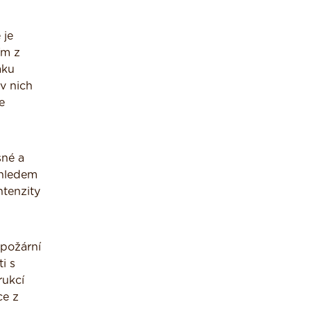
 je
ím z
aku
v nich
e
sné a
ohledem
ntenzity
 požární
i s
rukcí
ce z