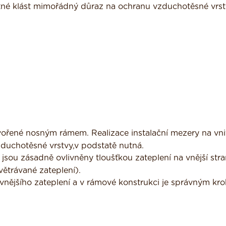
nutné klást mimořádný důraz na ochranu vzduchotěsné vrs
tvořené nosným rámem. Realizace instalační mezery na vni
vzduchotěsné vrstvy,v podstatě nutná.
 jsou zásadně ovlivněny tloušťkou zateplení na vnější str
ětrávané zateplení).
e vnějšího zateplení a v rámové konstrukci je správným kr