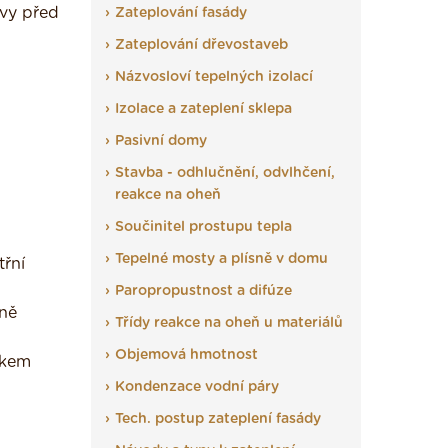
tvy před
Zateplování fasády
Zateplování dřevostaveb
Názvosloví tepelných izolací
Izolace a zateplení sklepa
Pasivní domy
Stavba - odhlučnění, odvlhčení,
reakce na oheň
Součinitel prostupu tepla
Tepelné mosty a plísně v domu
třní
Paropropustnost a difúze
aně
Třídy reakce na oheň u materiálů
Objemová hmotnost
okem
Kondenzace vodní páry
Tech. postup zateplení fasády