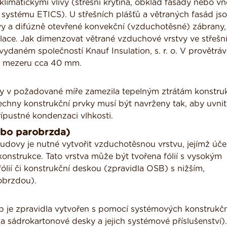
limatickými vlivy (střešní krytina, obklad fasády nebo vně
 systému ETICS). U střešních plášťů a větraných fasád js
y a difúzně otevřené konvekční (vzduchotěsné) zábrany,
olace. Jak dimenzovat větrané vzduchové vrstvy ve střešn
vydaném společností Knauf Insulation, s. r. o. V provětrá
u mezeru cca 40 mm.
by v požadované míře zamezila tepelným ztrátám konstru
echny konstrukční prvky musí být navrženy tak, aby uvnit
pustné kondenzaci vlhkosti.
ebo parobrzda)
budovy je nutné vytvořit vzduchotěsnou vrstvu, jejímž úče
konstrukce. Tato vrstva může být tvořena fólií s vysokým
lií či konstrukční deskou (zpravidla OSB) s nižším,
obrzdou).
eb je zpravidla vytvořen s pomocí systémových konstrukč
 sádrokartonové desky a jejich systémové příslušenství).