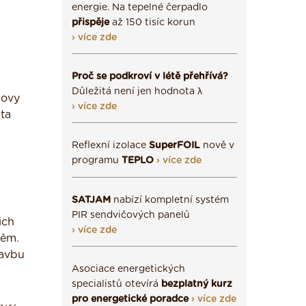
energie. Na tepelné čerpadlo
přispěje
až 150 tisíc korun
› více zde
Proč se podkroví v létě přehřívá?
Důležitá není jen hodnota λ
dovy
› více zde
ta
Reflexní izolace
SuperFOIL
nově v
programu
TEPLO
› více zde
SATJAM
nabízí kompletní systém
PIR sendvičových panelů
ich
› více zde
těm.
tavbu
Asociace energetických
specialistů otevírá
bezplatný kurz
pro energetické poradce
› více zde