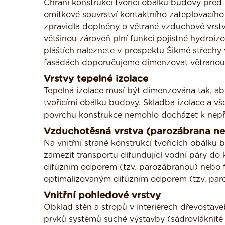
Chrání konstrukci tvořící obálku budovy před k
omítkové souvrství kontaktního zateplovacího
zpravidla doplněny o větrané vzduchové vrstv
většinou zároveň plní funkci pojistné hydroiz
pláštích naleznete v prospektu Šikmé střechy 
fasádách doporučujeme dimenzovat větrano
Vrstvy tepelné izolace
Tepelná izolace musí být dimenzována tak, a
tvořícími obálku budovy. Skladba izolace a vš
povrchu konstrukce nemohlo docházet k nepří
Vzduchotěsná vrstva (parozábrana n
Na vnitřní straně konstrukcí tvořících obálku 
zamezit transportu difundující vodní páry do 
difúzním odporem (tzv. parozábranou) nebo fó
optimalizovaným difúzním odporem (tzv. par
Vnitřní pohledové vrstvy
Obklad stěn a stropů v interiérech dřevostav
prvků systémů suché výstavby (sádrovláknité a