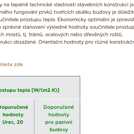
 na tepelně technické vlastnosti stavebních konstrukcí j
ného fungování prvků tvořících obálku budovy je důležit
nitele prostupu tepla. Ekonomicky optimální je zpravid
správné stanovení výsledné hodnoty součinitele prostup
ých mostů, tj. trámů, ocelových nebo dřevěných roštů,
rukci obsažené. Orientační hodnoty pro různé konstrukč
eznete zde
rostupu tepla [W/(m2.K)]
Doporučené
Doporučené
hodnoty
hodnoty
Urec, 20
pro pasivní
budovy