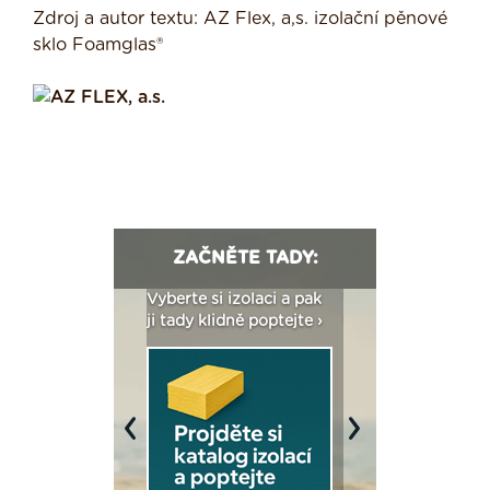
Zdroj a autor textu: AZ Flex, a,s. izolační pěnové
sklo Foamglas®
ZAČNĚTE TADY:
: Fasády ETICS a
Vyberte si izolaci a pak
Vytvořte si vizualiz
dstatné v kostce ›
ji tady klidně poptejte ›
fasády ›
Previous
Next