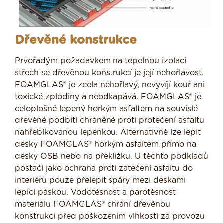
Dřevěné konstrukce
Prvořadým požadavkem na tepelnou izolaci
střech se dřevěnou konstrukcí je její nehořlavost.
FOAMGLAS® je zcela nehořlavý, nevyvíjí kouř ani
toxické zplodiny a neodkapává. FOAMGLAS® je
celoplošně lepený horkým asfaltem na souvislé
dřevěné podbití chráněné proti protečení asfaltu
nahřebíkovanou lepenkou. Alternativně lze lepit
desky FOAMGLAS® horkým asfaltem přímo na
desky OSB nebo na překližku. U těchto podkladů
postačí jako ochrana proti zatečení asfaltu do
interiéru pouze přelepit spáry mezi deskami
lepící páskou. Vodotěsnost a parotěsnost
materiálu FOAMGLAS® chrání dřevěnou
konstrukci před poškozením vlhkostí za provozu