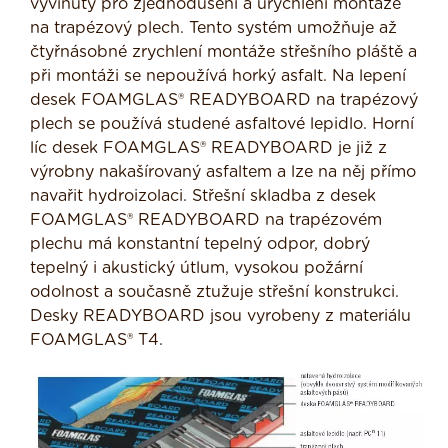
vyvinuty pro zjednodušení a urychlení montáže
na trapézový plech. Tento systém umožňuje až
čtyřnásobné zrychlení montáže střešního pláště a
při montáži se nepoužívá horký asfalt. Na lepení
desek FOAMGLAS® READYBOARD na trapézový
plech se používá studené asfaltové lepidlo. Horní
líc desek FOAMGLAS® READYBOARD je již z
výrobny nakašírovaný asfaltem a lze na něj přímo
navařit hydroizolaci. Střešní skladba z desek
FOAMGLAS® READYBOARD na trapézovém
plechu má konstantní tepelný odpor, dobrý
tepelný i akustický útlum, vysokou požární
odolnost a současně ztužuje střešní konstrukci.
Desky READYBOARD jsou vyrobeny z materiálu
FOAMGLAS® T4.