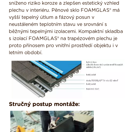
sníženo riziko koroze a zlepšen estetický vzhled
plechu v interiéru. Pěnové sklo FOAMGLAS® má
vyšší tepelný útlum a fázový posun v
neustáleném teplotním stavu ve srovnání s
běžnými tepelnými izolacemi. Kompaktní skladba
s izolací FOAMGLAS® na trapézovém plechu je
proto přínosem pro vnitřní prostředí objektu i v
letním období.
Stručný postup montáže: