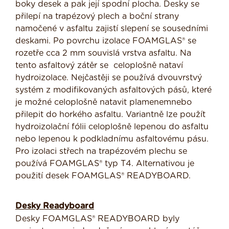
boky desek a pak její spodní plocha. Desky se
přilepí na trapézový plech a boční strany
namočené v asfaltu zajistí slepení se sousedními
deskami. Po povrchu izolace FOAMGLAS® se
rozetře cca 2 mm souvislá vrstva asfaltu. Na
tento asfaltový zátěr se celoplošně nataví
hydroizolace. Nejčastěji se používá dvouvrstvý
systém z modifikovaných asfaltových pásů, které
je možné celoplošně natavit plamenemnebo
přilepit do horkého asfaltu. Variantně lze použít
hydroizolační fólii celoplošně lepenou do asfaltu
nebo lepenou k podkladnímu asfaltovému pásu.
Pro izolaci střech na trapézovém plechu se
používá FOAMGLAS® typ T4. Alternativou je
použití desek FOAMGLAS® READYBOARD.
Desky Readyboard
Desky FOAMGLAS® READYBOARD byly