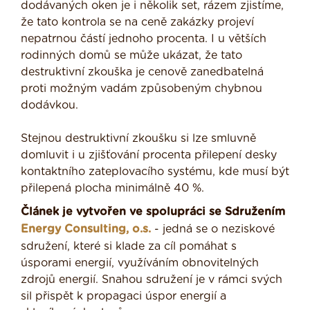
dodávaných oken je i několik set, rázem zjistíme,
že tato kontrola se na ceně zakázky projeví
nepatrnou částí jednoho procenta. I u větších
rodinných domů se může ukázat, že tato
destruktivní zkouška je cenově zanedbatelná
proti možným vadám způsobeným chybnou
dodávkou.
Stejnou destruktivní zkoušku si lze smluvně
domluvit i u zjišťování procenta přilepení desky
kontaktního zateplovacího systému, kde musí být
přilepená plocha minimálně 40 %.
Článek je vytvořen ve spolupráci se Sdružením
Energy Consulting, o.s.
- jedná se o neziskové
sdružení, které si klade za cíl pomáhat s
úsporami energií, využíváním obnovitelných
zdrojů energií. Snahou sdružení je v rámci svých
sil přispět k propagaci úspor energií a