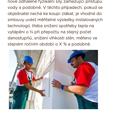
nově odhalené fyzikální síly zamezující přístupu
vody a podobně. V těchto případech, pokud se
objednatel nechá ke koupi zlákat, je vhodné do
smlouvy uvést měřitelné výsledky instalovaných
technologií, třeba snížení spotřeby tepla na
vytápění o ¼ při přepočtu na stejný počet
denostupňů, snížení vlhkosti stěn, měřeno ve
stejném ročním období o X % a podobně.