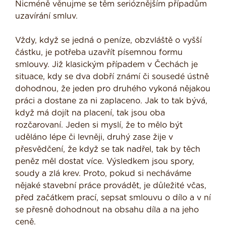
Nicméně věnujme se těm serióznějším případům
uzavírání smluv.
Vždy, když se jedná o peníze, obzvláště o vyšší
částku, je potřeba uzavřít písemnou formu
smlouvy. Již klasickým případem v Čechách je
situace, kdy se dva dobří známí či sousedé ústně
dohodnou, že jeden pro druhého vykoná nějakou
práci a dostane za ni zaplaceno. Jak to tak bývá,
když má dojít na placení, tak jsou oba
rozčarovaní. Jeden si myslí, že to mělo být
uděláno lépe či levněji, druhý zase žije v
přesvědčení, že když se tak nadřel, tak by těch
peněz měl dostat více. Výsledkem jsou spory,
soudy a zlá krev. Proto, pokud si necháváme
nějaké stavební práce provádět, je důležité včas,
před začátkem prací, sepsat smlouvu o dílo a v ní
se přesně dohodnout na obsahu díla a na jeho
ceně.