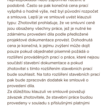
nepředpokládal nebo zapomněl nacenit a
podobně. Často se pak konečná cena prací
vyšplhá o hodně výše, než byl původní rozpočet
a smlouva. Lepší je ve smlouvě uvést klauzuli
typu: Zhotovitel prohlašuje, že ve smluvní ceně
jsou obsaženy všechny práce, jež je nutné ke
zdárnému provedení díla podle předložené
projektové dokumentace provést. Dohodnutá
cena je konečná, k jejímu zvýšení může dojít
pouze pokud objednatel písemně požádá o
rozšíření prováděných prací o práce, které nejsou
součástí stavební dokumentace a pokud
zhotovitel s tímto rozšířením stavebních prací
bude souhlasit. Na toto rozšíření stavebních prací
pak bude zpracován dodatek ke smlouvě o
provedení díla.
Za důležitou klauzuli ve smlouvě považuji
závazek zhotovitele, že stavební práce budou
provedeny v souladu s příslušnými platnými