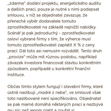
„zdarma" dodání projektu, energetického auditu
a dalších prací, pouze je nutné s nimi podepsat
smlouvu, v níž se objednatel zavazuje, že
přenechá výběr dodavatele tomuto
zprostředkovateli na základě nejnižší nabídky.
Scénář je pak jednoduchý - zprostředkovatel
osloví vybrané firmy s tím, že výherce musí
tomuto zprostředkovateli zaplatit X % z ceny
prací. Dál toto asi nemusím rozvádět. Tento druh
„provize" může mít různou podobu, například
závazek investora financovat stavbu konkrétním
způsobem, popřípadě u konkrétní finanční
instituce.
Občas tímto stylem fungují i stavební firmy, které
ústně naslibují „modré z nebe", ve smlouvě však
toto naslibované není specifikováno. Objednatel
se pak marně domáhá některých prací a nezbývá
mu nic než jenom platit a zoufat si.