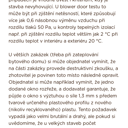
případech je vhodné uvést i kritérium, kdy je
stavba nevyhovující. U blower door testu to
může být při zjištění netěsností, které způsobují
více jak 0,6 násobnou výměnu vzduchu při
rozdílu tlaků 50 Pa, u kontroly tepelných izolací
např. při zjištění rozdílu teplot větším jak 2 °C při
rozdílu teplot v interiéru a exteriéru 20 °C.
U větších zakázek (třeba při zateplování
bytového domu) si může objednatel vymínit, že
na části zakázky provede destruktivní zkoušku, a
zhotovitel je povinen toto místo následně opravit.
Objednatel si může například vymínit, že jedno
dodané okno rozřeže, a dodavatel garantuje, že
půjde o okno s výztuhou o síle 1,3 mm s předem
tvarově určeného plastového profilu z nového
(nikoliv recyklovaného) plastu. Tento požadavek
vypadá jako velmi brutální a drahý, ale pokud si
uvědomíme, že u velkých staveb počet