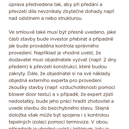
úprava předvedena tak, aby při předání a
převzetí díla nevznikaly zbytečné dohady např.
nad odstínem a nebo strukturou.
Ve smlouvě také musí být přesně uvedeno, jaké
části stavby bude investor přebírat a případně
jak bude prováděna kontrola správného
provedení. Například je vhodné uvést, že
dodavatel musí objednatele vyzvat (např. 2 dny
předem) k převzetí konstrukcí, které budou
zakryty. Dále, že objednatel si na své náklady
objedná externího experta pro provedení
zkoušky stavby (např. vzduchotěsnosti pomocí
blower door testu) a v případě, že expert zjistí
nedostatky, bude jeho práci hradit zhotovitel a
uvede stavbu do bezchybného stavu. Stejná
doložka však může být spojena i s kontrolou
tepelných izolací pomocí termovize. V obou