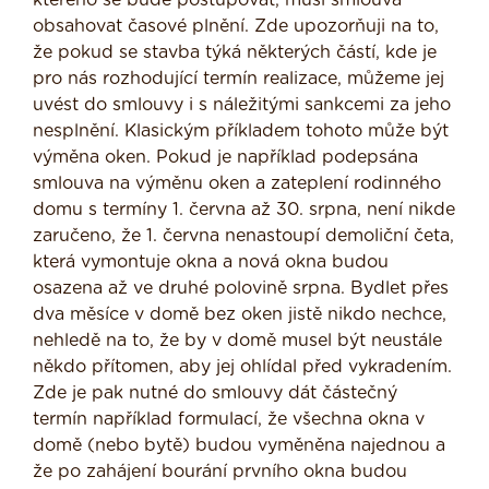
kterého se bude postupovat, musí smlouva
obsahovat časové plnění. Zde upozorňuji na to,
že pokud se stavba týká některých částí, kde je
pro nás rozhodující termín realizace, můžeme jej
uvést do smlouvy i s náležitými sankcemi za jeho
nesplnění. Klasickým příkladem tohoto může být
výměna oken. Pokud je například podepsána
smlouva na výměnu oken a zateplení rodinného
domu s termíny 1. června až 30. srpna, není nikde
zaručeno, že 1. června nenastoupí demoliční četa,
která vymontuje okna a nová okna budou
osazena až ve druhé polovině srpna. Bydlet přes
dva měsíce v domě bez oken jistě nikdo nechce,
nehledě na to, že by v domě musel být neustále
někdo přítomen, aby jej ohlídal před vykradením.
Zde je pak nutné do smlouvy dát částečný
termín například formulací, že všechna okna v
domě (nebo bytě) budou vyměněna najednou a
že po zahájení bourání prvního okna budou