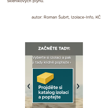
skleníkových plynů.
autor: Roman Šubrt, Izolace-Info, KČ
ZAČNĚTE TADY:
: Fasády ETICS a
Vyberte si izolaci a pak
Vytvořte si vizualiz
dstatné v kostce ›
ji tady klidně poptejte ›
fasády ›
Previous
Next