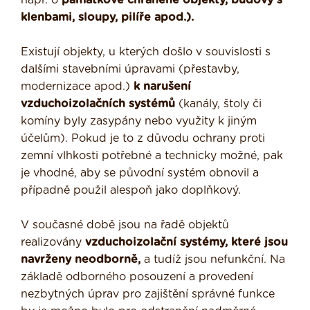
např. o
památkově chráněné objekty, budovy s
klenbami, sloupy, pilíře apod.).
Existují objekty, u kterých došlo v souvislosti s
dalšími stavebními úpravami (přestavby,
modernizace apod.)
k narušení
vzduchoizolačních systémů
(kanály, štoly či
komíny byly zasypány nebo využity k jiným
účelům). Pokud je to z důvodu ochrany proti
zemní vlhkosti potřebné a technicky možné, pak
je vhodné, aby se původní systém obnovil a
případně použil alespoň jako doplňkový.
V současné době jsou na řadě objektů
realizovány
vzduchoizolační systémy, které jsou
navrženy neodborně,
a tudíž jsou nefunkční. Na
základě odborného posouzení a provedení
nezbytných úprav pro zajištění správné funkce