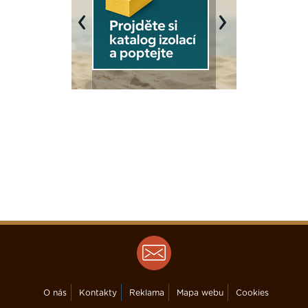
Previous
Next
O nás
Kontakty
Reklama
Mapa webu
Cookies