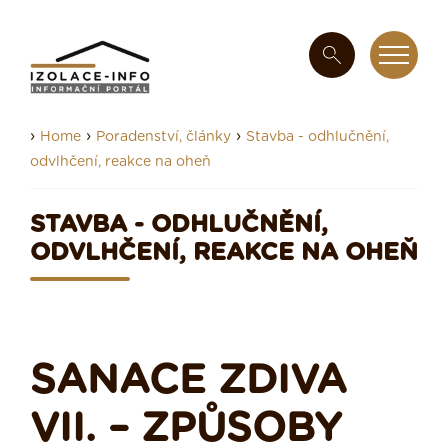
›
›
›
Home
Poradenství, články
Stavba - odhlučnění,
odvlhčení, reakce na oheň
STAVBA - ODHLUČNĚNÍ,
ODVLHČENÍ, REAKCE NA OHEŇ
SANACE ZDIVA
VII. – ZPŮSOBY