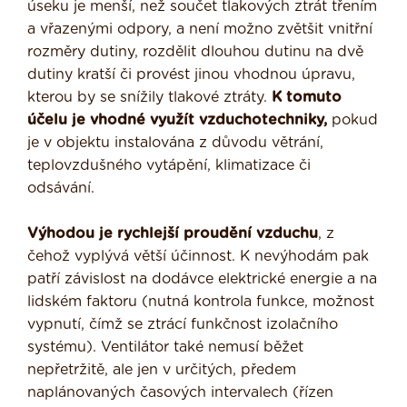
úseku je menší, než součet tlakových ztrát třením
a vřazenými odpory, a není možno zvětšit vnitřní
rozměry dutiny, rozdělit dlouhou dutinu na dvě
dutiny kratší či provést jinou vhodnou úpravu,
kterou by se snížily tlakové ztráty.
K tomuto
účelu je vhodné využít vzduchotechniky,
pokud
je v objektu instalována z důvodu větrání,
teplovzdušného vytápění, klimatizace či
odsávání.
Výhodou je rychlejší proudění vzduchu
, z
čehož vyplývá větší účinnost. K nevýhodám pak
patří závislost na dodávce elektrické energie a na
lidském faktoru (nutná kontrola funkce, možnost
vypnutí, čímž se ztrácí funkčnost izolačního
systému). Ventilátor také nemusí běžet
nepřetržitě, ale jen v určitých, předem
naplánovaných časových intervalech (řízen