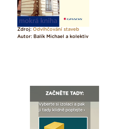
Zdroj:
Odvlhčování staveb
Autor: Balík Michael a kolektiv
ZAČNĚTE TADY:
: Fasády ETICS a
Vyberte si izolaci a pak
Vytvořte si vizualiz
dstatné v kostce ›
ji tady klidně poptejte ›
fasády ›