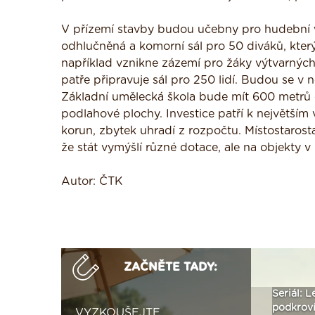
V přízemí stavby budou učebny pro hudební výu
odhlučněná a komorní sál pro 50 diváků, kter
například vznikne zázemí pro žáky výtvarných
patře připravuje sál pro 250 lidí. Budou se v 
Základní umělecká škola bude mít 600 metrů 
podlahové plochy. Investice patří k největším 
korun, zbytek uhradí z rozpočtu. Místostarosta
že stát vymýšlí různé dotace, ale na objekty 
Autor: ČTK
ZAČNĚTE TADY:
ak
Vytvořte si vizualizaci
Není polystyren? My ho
Seriál: L
 ›
fasády ›
seženeme! ›
podkroví
VYZKOUŠEJTE