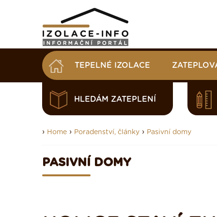
TEPELNÉ IZOLACE
ZATEPLOV
HLEDÁM ZATEPLENÍ
›
›
›
Home
Poradenství, články
Pasivní domy
PASIVNÍ DOMY