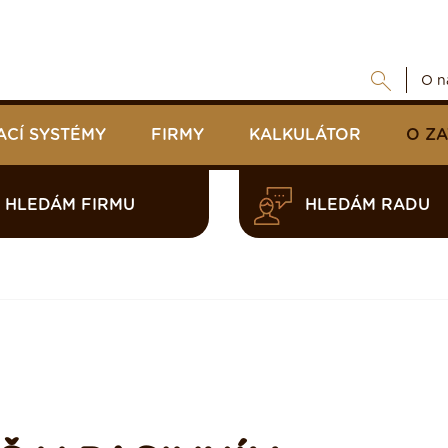
O n
ACÍ SYSTÉMY
FIRMY
KALKULÁTOR
O Z
HLEDÁM FIRMU
HLEDÁM RADU