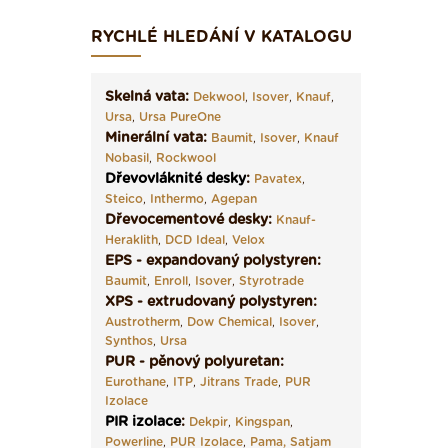
RYCHLÉ HLEDÁNÍ V KATALOGU
Skelná vata:
Dekwool
,
Isover
,
Knauf
,
Ursa
,
Ursa PureOne
Minerální vata:
Baumit
,
Isover
,
Knauf
Nobasil
,
Rockwool
Dřevovláknité desky
:
Pavatex
,
Steico
,
Inthermo
,
Agepan
Dřevocementové desky:
Knauf-
Heraklith
,
DCD Ideal
,
Velox
EPS - expandovaný polystyren:
Baumit
,
Enroll
,
Isover
,
Styrotrade
XPS - extrudovaný polystyren:
Austrotherm
,
Dow Chemical
,
Isover
,
Synthos
,
Ursa
PUR - pěnový polyuretan:
Eurothane
,
ITP
,
Jitrans Trade
,
PUR
Izolace
PIR izolace
:
Dekpir
,
Kingspan
,
Powerline
,
PUR Izolace
,
Pama,
Satjam