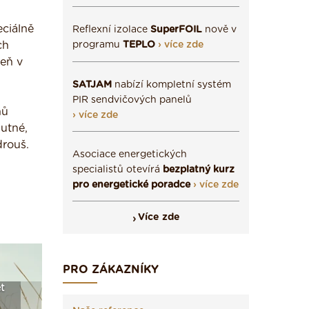
eciálně
Reflexní izolace
SuperFOIL
nově v
ch
programu
TEPLO
› více zde
veň v
SATJAM
nabízí kompletní systém
PIR sendvičových panelů
nů
› více zde
mutné,
drouš.
Asociace energetických
specialistů otevírá
bezplatný kurz
pro energetické poradce
› více zde
Více zde
PRO ZÁKAZNÍKY
t
Seriál: Fasády ETICS a
Vyberte si izolaci a pak
Vytvořte
vše podstatné v kostce ›
ji tady klidně poptejte ›
fasády ›