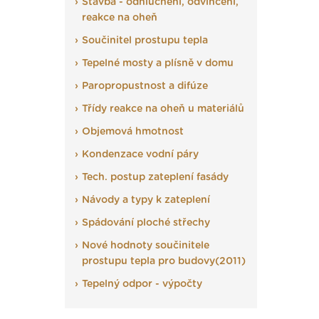
Stavba - odhlučnění, odvlhčení,
reakce na oheň
Součinitel prostupu tepla
Tepelné mosty a plísně v domu
Paropropustnost a difúze
Třídy reakce na oheň u materiálů
Objemová hmotnost
Kondenzace vodní páry
Tech. postup zateplení fasády
Návody a typy k zateplení
Spádování ploché střechy
Nové hodnoty součinitele
prostupu tepla pro budovy(2011)
Tepelný odpor - výpočty