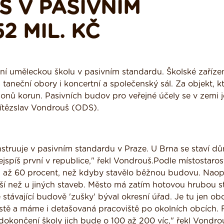
Š V PASIVNÍM
2 MIL. KČ
ní uměleckou školu v pasivním standardu. Školské zaříze
aneční obory i koncertní a společenský sál. Za objekt, k
onů korun. Pasivních budov pro veřejné účely se v zemi j
Vítězslav Vondrouš (ODS).
nstruuje v pasivním standardu v Praze. U Brna se staví d
jspíš první v republice," řekl Vondrouš.Podle místostaros
u až 60 procent, než kdyby stavělo běžnou budovu. Nao
ší než u jiných staveb. Město má zatím hotovou hrubou s
Ve stávající budově 'zušky' býval okresní úřad. Je tu jen ob
stě a máme i detašovaná pracoviště po okolních obcích. R
 dokončení školy jich bude o 100 až 200 víc," řekl Vondro