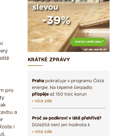
ní
terý
eště
KRÁTKÉ ZPRÁVY
Praha
pokračuje v programu Čistá
energie. Na tepelné čerpadlo
ům pro
přispěje
až 150 tisíc korun
ty
› více zde
pak
tavbu a
Proč se podkroví v létě přehřívá?
or
Důležitá není jen hodnota λ
oste i
› více zde
uš.