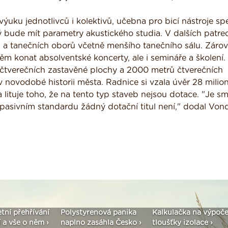
ku jednotlivců i kolektivů, učebna pro bicí nástroje sp
ý bude mít parametry akustického studia. V dalších patre
 a tanečních oborů včetně menšího tanečního sálu. Záro
něm konat absolventské koncerty, ale i semináře a školení.
čtverečních zastavěné plochy a 2000 metrů čtverečních
v novodobé historii města. Radnice si vzala úvěr 28 milio
 lituje toho, že na tento typ staveb nejsou dotace. "Je s
v pasivním standardu žádný dotační titul není," dodal Von
etní přehřívání
Polystyrenová panika
Kalkulačka na výpoče
 a vše o něm ›
naplno zasáhla Česko ›
tloušťky izolace ›