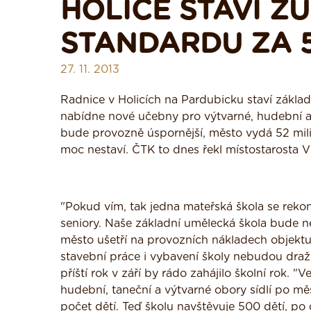
HOLICE STAVÍ ZU
STANDARDU ZA 5
27. 11. 2013
Radnice v Holicích na Pardubicku staví základ
nabídne nové učebny pro výtvarné, hudební a t
bude provozně úspornější, město vydá 52 mili
moc nestaví. ČTK to dnes řekl místostarosta 
"Pokud vím, tak jedna mateřská škola se reko
seniory. Naše základní umělecká škola bude ne
město ušetří na provozních nákladech objekt
stavební práce i vybavení školy nebudou draž
příští rok v září by rádo zahájilo školní rok. "
hudební, taneční a výtvarné obory sídlí po mě
počet dětí. Teď školu navštěvuje 500 dětí, po