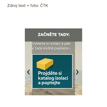
Zdroj text + foto: ČTK
ZAČNĚTE TADY:
: Fasády ETICS a
Vyberte si izolaci a pak
Vytvořte si vizualiz
dstatné v kostce ›
ji tady klidně poptejte ›
fasády ›
Previous
Next