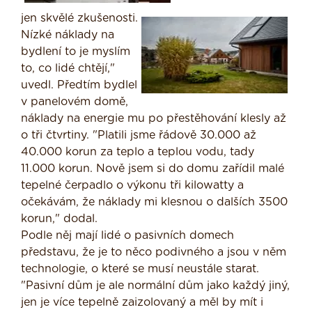
jen skvělé zkušenosti.
Nízké náklady na
bydlení to je myslím
to, co lidé chtějí,"
uvedl. Předtím bydlel
v panelovém domě,
náklady na energie mu po přestěhování klesly až
o tři čtvrtiny. "Platili jsme řádově 30.000 až
40.000 korun za teplo a teplou vodu, tady
11.000 korun. Nově jsem si do domu zařídil malé
tepelné čerpadlo o výkonu tři kilowatty a
očekávám, že náklady mi klesnou o dalších 3500
korun," dodal.
Podle něj mají lidé o pasivních domech
představu, že je to něco podivného a jsou v něm
technologie, o které se musí neustále starat.
"Pasivní dům je ale normální dům jako každý jiný,
jen je více tepelně zaizolovaný a měl by mít i