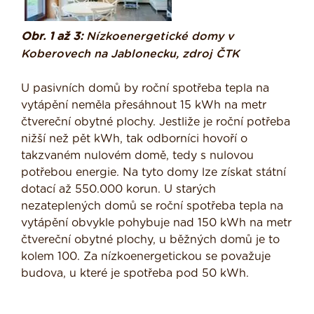
Obr. 1 až 3:
Nízkoenergetické domy v
Koberovech na Jablonecku, zdroj ČTK
U pasivních domů by roční spotřeba tepla na
vytápění neměla přesáhnout 15 kWh na metr
čtvereční obytné plochy. Jestliže je roční potřeba
nižší než pět kWh, tak odborníci hovoří o
takzvaném nulovém domě, tedy s nulovou
potřebou energie. Na tyto domy lze získat státní
dotací až 550.000 korun. U starých
nezateplených domů se roční spotřeba tepla na
vytápění obvykle pohybuje nad 150 kWh na metr
čtvereční obytné plochy, u běžných domů je to
kolem 100. Za nízkoenergetickou se považuje
budova, u které je spotřeba pod 50 kWh.