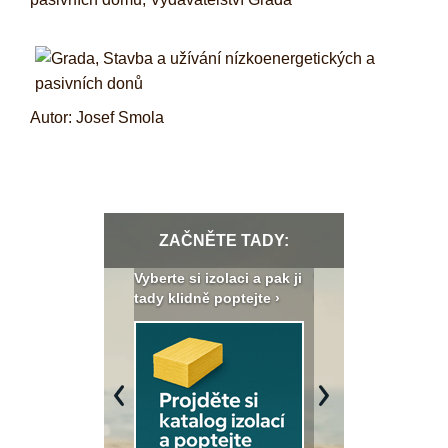
Autor: Josef Smola
ZAČNĚTE TADY:
: Fasády ETICS a
Vyberte si izolaci a pak ji
Vytvořte si vizualiz
dstatné v kostce ›
tady klidně poptejte ›
fasády ›
Previous
Next