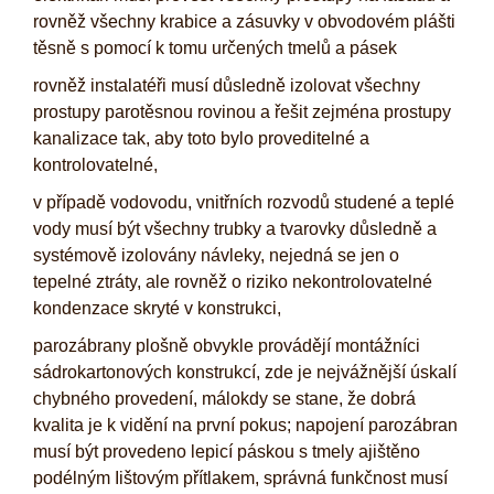
rovněž všechny krabice a zásuvky v obvodovém plášti
těsně s pomocí k tomu určených tmelů a pásek
rovněž instalatéři musí důsledně izolovat všechny
prostupy parotěsnou rovinou a řešit zejména prostupy
kanalizace tak, aby toto bylo proveditelné a
kontrolovatelné,
v případě vodovodu, vnitřních rozvodů studené a teplé
vody musí být všechny trubky a tvarovky důsledně a
systémově izolovány návleky, nejedná se jen o
tepelné ztráty, ale rovněž o riziko nekontrolovatelné
kondenzace skryté v konstrukci,
parozábrany plošně obvykle provádějí montážníci
sádrokartonových konstrukcí, zde je nejvážnější úskalí
chybného provedení, málokdy se stane, že dobrá
kvalita je k vidění na první pokus; napojení parozábran
musí být provedeno lepicí páskou s tmely ajištěno
podélným Iištovým přítlakem, správná funkčnost musí