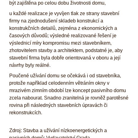
být zajištěna po celou dobu životnosti domu,
u každé realizace je vyvíjen tlak ze strany stavební
firmy na zjednodušení skladeb konstrukcí a
konstrukčních detailů, zejména z ekonomických a
časových důvodů; výsledné realizované řešení je
výslednicí míry kompromisu mezi stavebníkem,
zhotovitelem stavby a architektem, podstatné je, aby
stavební firma byla dobře orientovaná v oboru a její
návrhy byly reálné.
Poučené užívání domu se očekává i od stavebníka,
protože například celodenním větráním okny v
mrazivém zimním období lze koncept pasivního domu
zcela nabourat. Snadno zranitelná je rovněž parotěsné
rovina při následných stavebních úpravách či
rekonstrukcích.
Zdroj: Stavba a užívání nízkoenergetických a
pasivních domů; Vydavatelství Grada