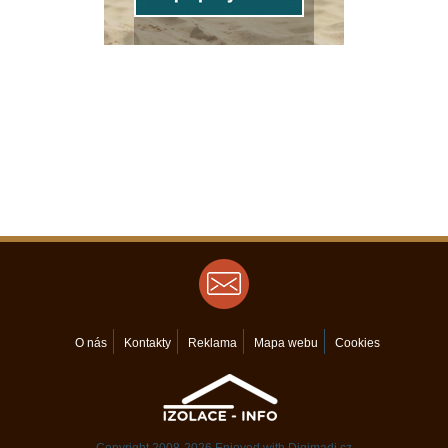
O nás
Kontakty
Reklama
Mapa webu
Cookies
Copyright 2008-2026 Enjoyed with
Digimadi.cz