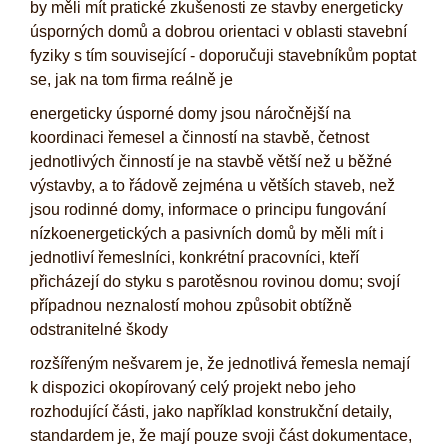
by měli mít pratické zkušenosti ze stavby energeticky
úsporných domů a dobrou orientaci v oblasti stavební
fyziky s tím související - doporučuji stavebníkům poptat
se, jak na tom firma reálně je
energeticky úsporné domy jsou náročnější na
koordinaci řemesel a činností na stavbě, četnost
jednotlivých činností je na stavbě větší než u běžné
výstavby, a to řádově zejména u větších staveb, než
jsou rodinné domy, informace o principu fungování
nízkoenergetických a pasivních domů by měli mít i
jednotliví řemeslníci, konkrétní pracovníci, kteří
přicházejí do styku s parotěsnou rovinou domu; svojí
případnou neznalostí mohou způsobit obtížně
odstranitelné škody
rozšířeným nešvarem je, že jednotlivá řemesla nemají
k dispozici okopírovaný celý projekt nebo jeho
rozhodující části, jako například konstrukční detaily,
standardem je, že mají pouze svoji část dokumentace,