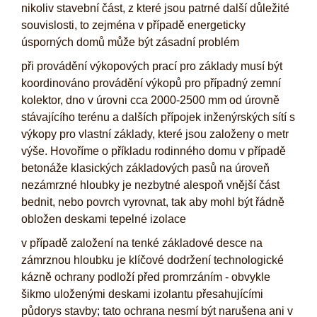
nikoliv stavební část, z které jsou patrné další důležité
souvislosti, to zejména v případě energeticky
úsporných domů může být zásadní problém
při provádění výkopových prací pro základy musí být
koordinováno provádění výkopů pro případný zemní
kolektor, dno v úrovni cca 2000-2500 mm od úrovně
stávajícího terénu a dalších přípojek inženýrských sítí s
výkopy pro vlastní základy, které jsou založeny o metr
výše. Hovoříme o příkladu rodinného domu v případě
betonáže klasických základových pasů na úroveň
nezámrzné hloubky je nezbytné alespoň vnější část
bednit, nebo povrch vyrovnat, tak aby mohl být řádně
obložen deskami tepelné izolace
v případě založení na tenké základové desce na
zámrznou hloubku je klíčové dodržení technologické
kázně ochrany podloží před promrzáním - obvykle
šikmo uloženými deskami izolantu přesahujícími
půdorys stavby; tato ochrana nesmí být narušena ani v