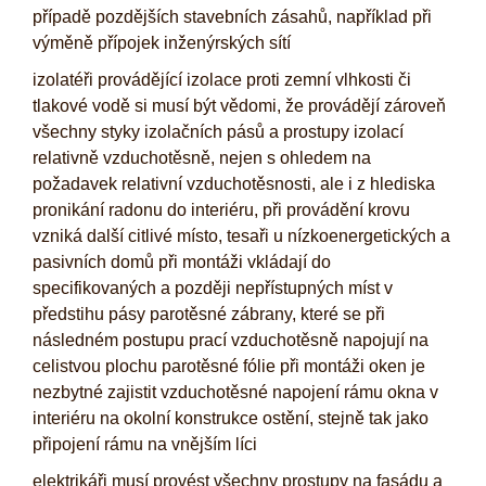
případě pozdějších stavebních zásahů, například při
výměně přípojek inženýrských sítí
izolatéři provádějící izolace proti zemní vlhkosti či
tlakové vodě si musí být vědomi, že provádějí zároveň
všechny styky izolačních pásů a prostupy izolací
relativně vzduchotěsně, nejen s ohledem na
požadavek relativní vzduchotěsnosti, ale i z hlediska
pronikání radonu do interiéru, při provádění krovu
vzniká další citlivé místo, tesaři u nízkoenergetických a
pasivních domů při montáži vkládají do
specifikovaných a později nepřístupných míst v
předstihu pásy parotěsné zábrany, které se při
následném postupu prací vzduchotěsně napojují na
celistvou plochu parotěsné fólie při montáži oken je
nezbytné zajistit vzduchotěsné napojení rámu okna v
interiéru na okolní konstrukce ostění, stejně tak jako
připojení rámu na vnějším líci
elektrikáři musí provést všechny prostupy na fasádu a