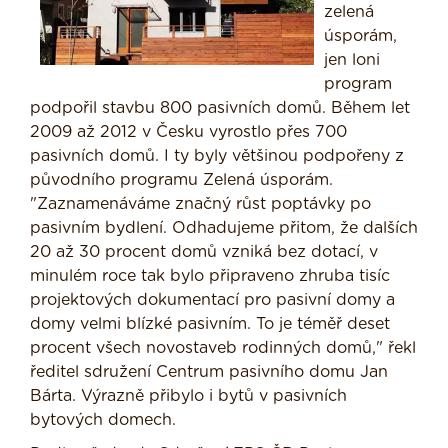
zelená
úsporám,
jen loni
program
podpořil stavbu 800 pasivních domů. Během let
2009 až 2012 v Česku vyrostlo přes 700
pasivních domů. I ty byly většinou podpořeny z
původního programu Zelená úsporám.
"Zaznamenáváme značný růst poptávky po
pasivním bydlení. Odhadujeme přitom, že dalších
20 až 30 procent domů vzniká bez dotací, v
minulém roce tak bylo připraveno zhruba tisíc
projektových dokumentací pro pasivní domy a
domy velmi blízké pasivním. To je téměř deset
procent všech novostaveb rodinných domů," řekl
ředitel sdružení Centrum pasivního domu Jan
Bárta. Výrazně přibylo i bytů v pasivních
bytových domech.