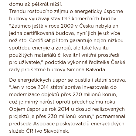
domu až pětkrát nižší.
Trendu rostoucího zájmu o energeticky úsporné
budovy využívají stavitelé komerčních budov.
"Zatímco ještě v roce 2009 v Česku nebyla ani
jedna certifikovaná budova, nyní jich je už více
než sto. Certifikát přitom garantuje nejen nízkou
spotřebu energie a zdrojů, ale také kvalitu
použitých materiálů či kvalitní vnitřní prostředí
pro uživatele," podotkla výkonná ředitelka České
rady pro šetrné budovy Simona Kalvoda.
Do energetických úspor se pustila i státní správa.
"Jen v roce 2014 státní správa investovala do
modernizace objektů přes 270 milionů korun,
což je mírný nárůst oproti předchozímu roku.
Objem úspor za rok 2014 u dosud realizovaných
projektů je přes 230 milionů korun," poznamenal
předseda Asociace poskytovatelů energetických
služeb ČR Ivo Slavotínek.