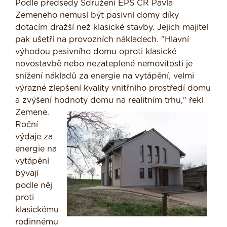
Podle předsedy Sdružení EPS ČR Pavla
Zemeneho nemusí být pasivní domy díky
dotacím dražší než klasické stavby. Jejich majitel
pak ušetří na provozních nákladech. "Hlavní
výhodou pasivního domu oproti klasické
novostavbě nebo nezateplené nemovitosti je
snížení nákladů za energie na vytápění, velmi
výrazné zlepšení kvality vnitřního prostředí domu
a zvýšení hodnoty
domu na realitním trhu," řekl
Zemene.
Roční
výdaje za
energie na
vytápění
bývají
podle něj
proti
klasickému
rodinnému