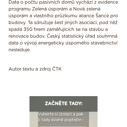
Data o počtu pasivních domů vychází z evidence
programu Zelená úsporám a Nová zelená
úsporám a vlastního průzkumu aliance Šance pro
budovy. Ta sdružuje šest jiných asociací, pod něž
spadá 350 firem zaměřujících se na stavbu a
renovace budov. Český statistický úřad souhrnná
data o vývoji energeticky úsporného stavebnictví
nesleduje.
Autor textu a zdroj ČTK
ZAČNĚTE TADY:
: Fasády ETICS a
Vyberte si izolaci a pak
Vytvořte si vizualiz
dstatné v kostce ›
ji tady klidně poptejte ›
fasády ›