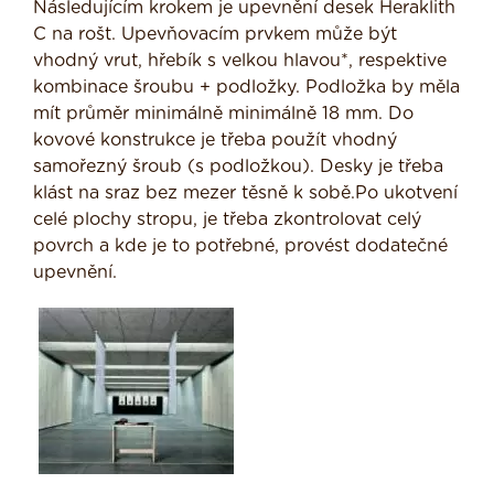
Následujícím krokem je upevnění desek Heraklith
C na rošt. Upevňovacím prvkem může být
vhodný vrut, hřebík s velkou hlavou*, respektive
kombinace šroubu + podložky. Podložka by měla
mít průměr minimálně minimálně 18 mm. Do
kovové konstrukce je třeba použít vhodný
samořezný šroub (s podložkou). Desky je třeba
klást na sraz bez mezer těsně k sobě.Po ukotvení
celé plochy stropu, je třeba zkontrolovat celý
povrch a kde je to potřebné, provést dodatečné
upevnění.