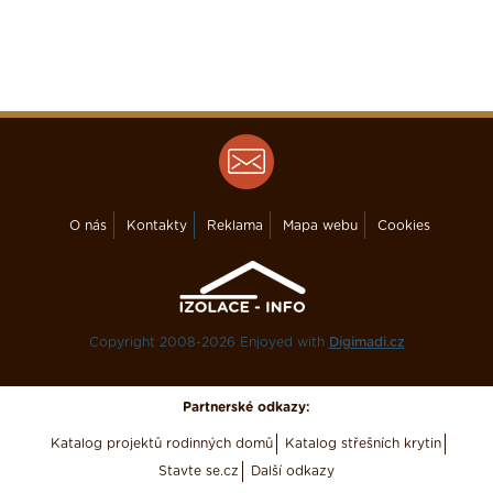
O nás
Kontakty
Reklama
Mapa webu
Cookies
Copyright 2008-2026 Enjoyed with
Digimadi.cz
Partnerské odkazy:
Katalog projektů rodinných domů
Katalog střešních krytin
Stavte se.cz
Další odkazy