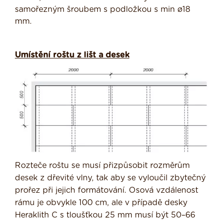
samořezným šroubem s podložkou s min ø18
mm.
Umístění roštu z lišt a desek
Rozteče roštu se musí přizpůsobit rozměrům
desek z dřevité vlny, tak aby se vyloučil zbytečný
prořez při jejich formátování. Osová vzdálenost
rámu je obvykle 100 cm, ale v případě desky
Heraklith C s tloušťkou 25 mm musí být 50–66