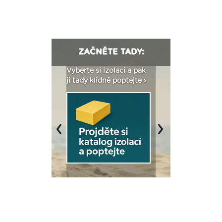
ZAČNĚTE TADY:
: Fasády ETICS a
Vyberte si izolaci a pak
Vytvořte si vizualiz
dstatné v kostce ›
ji tady klidně poptejte ›
fasády ›
Previous
Next