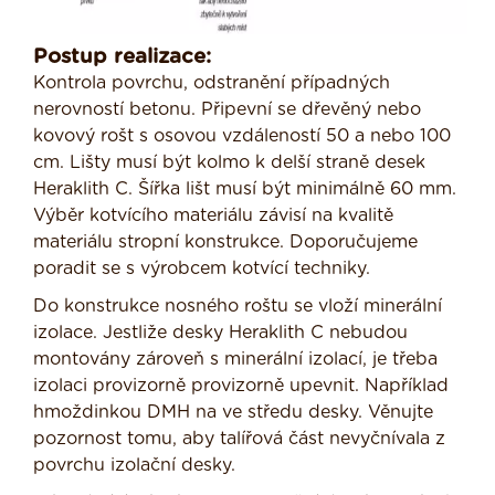
Postup realizace:
Kontrola povrchu, odstranění případných
nerovností betonu. Připevní se dřevěný nebo
kovový rošt s osovou vzdáleností 50 a nebo 100
cm. Lišty musí být kolmo k delší straně desek
Heraklith C. Šířka lišt musí být minimálně 60 mm.
Výběr kotvícího materiálu závisí na kvalitě
materiálu stropní konstrukce. Doporučujeme
poradit se s výrobcem kotvící techniky.
Do konstrukce nosného roštu se vloží minerální
izolace. Jestliže desky Heraklith C nebudou
montovány zároveň s minerální izolací, je třeba
izolaci provizorně provizorně upevnit. Například
hmoždinkou DMH na ve středu desky. Věnujte
pozornost tomu, aby talířová část nevyčnívala z
povrchu izolační desky.