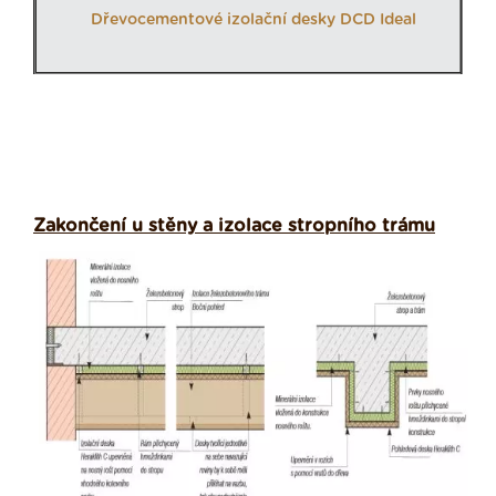
Dřevocementové izolační desky DCD Ideal
Zakončení u stěny a izolace stropního trámu