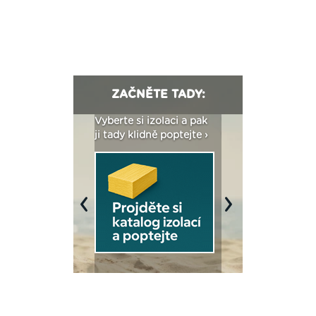
ZAČNĚTE TADY:
: Fasády ETICS a
Vyberte si izolaci a pak
Vytvořte si vizualiz
dstatné v kostce ›
ji tady klidně poptejte ›
fasády ›
Previous
Next