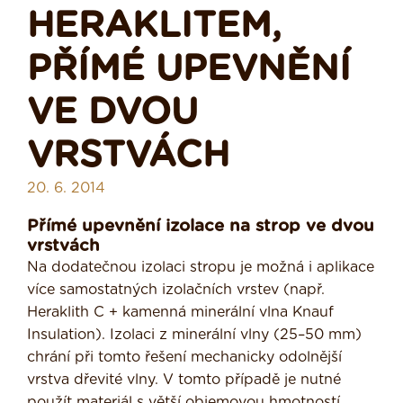
HERAKLITEM,
PŘÍMÉ UPEVNĚNÍ
VE DVOU
VRSTVÁCH
20. 6. 2014
Přímé upevnění izolace na strop ve dvou
vrstvách
Na dodatečnou izolaci stropu je možná i aplikace
více samostatných izolačních vrstev (např.
Heraklith C + kamenná minerální vlna Knauf
Insulation). Izolaci z minerální vlny (25–50 mm)
chrání při tomto řešení mechanicky odolnější
vrstva dřevité vlny. V tomto případě je nutné
použít materiál s větší objemovou hmotností