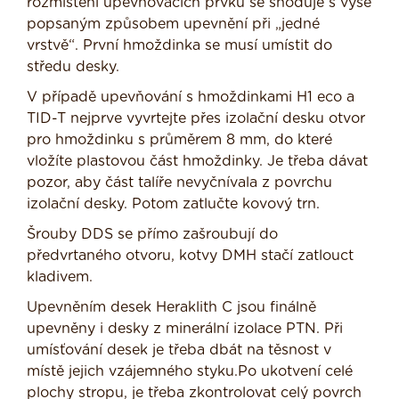
rozmístění upevňovacích prvků se shoduje s výše
popsaným způsobem upevnění při „jedné
vrstvě“. První hmoždinka se musí umístit do
středu desky.
V případě upevňování s hmoždinkami H1 eco a
TID-T nejprve vyvrtejte přes izolační desku otvor
pro hmoždinku s průměrem 8 mm, do které
vložíte plastovou část hmoždinky. Je třeba dávat
pozor, aby část talíře nevyčnívala z povrchu
izolační desky. Potom zatlučte kovový trn.
Šrouby DDS se přímo zašroubují do
předvrtaného otvoru, kotvy DMH stačí zatlouct
kladivem.
Upevněním desek Heraklith C jsou finálně
upevněny i desky z minerální izolace PTN. Při
umísťování desek je třeba dbát na těsnost v
místě jejich vzájemného styku.Po ukotvení celé
plochy stropu, je třeba zkontrolovat celý povrch