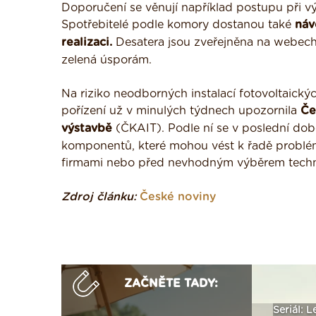
Doporučení se věnují například postupu při výb
Spotřebitelé podle komory dostanou také
náv
realizaci.
Desatera jsou zveřejněna na webec
zelená úsporám.
Na riziko neodborných instalací fotovoltaickýc
pořízení už v minulých týdnech upozornila
Če
výstavbě
(ČKAIT). Podle ní se v poslední dob
komponentů, které mohou vést k řadě problém
firmami nebo před nevhodným výběrem techn
Zdroj článku:
České noviny
ZAČNĚTE TADY:
ak
Vytvořte si vizualizaci
Není polystyren? My ho
Seriál: L