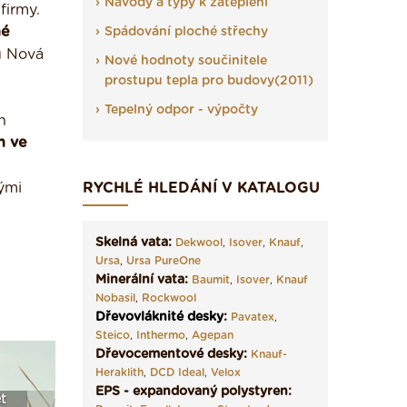
Návody a typy k zateplení
firmy.
né
Spádování ploché střechy
u Nová
Nové hodnoty součinitele
prostupu tepla pro budovy(2011)
Tepelný odpor - výpočty
h
h ve
ými
RYCHLÉ HLEDÁNÍ V KATALOGU
Skelná vata:
Dekwool
,
Isover
,
Knauf
,
Ursa
,
Ursa PureOne
Minerální vata:
Baumit
,
Isover
,
Knauf
Nobasil
,
Rockwool
Dřevovláknité desky
:
Pavatex
,
Steico
,
Inthermo
,
Agepan
Dřevocementové desky:
Knauf-
Heraklith
,
DCD Ideal
,
Velox
EPS - expandovaný polystyren:
t
Seriál: Fasády ETICS a
Vyberte si izolaci a pak
Vytvořte