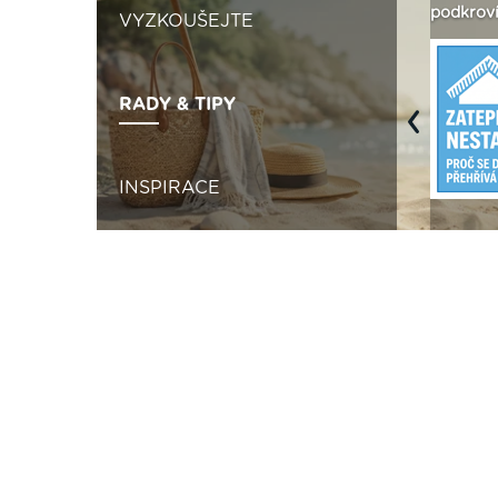
 ›
fasády ›
seženeme! ›
podkroví
VYZKOUŠEJTE
RADY & TIPY
Previous
INSPIRACE