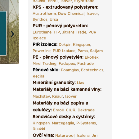
Baumit
,
Enroll
,
Isover
,
Styrotrade
vše podstatné v kostce ›
ji tady klidně poptejte ›
fasády ›
XPS - extrudovaný polystyren:
Austrotherm
,
Dow Chemical
,
Isover
,
Synthos
,
Ursa
PUR - pěnový polyuretan:
Eurothane
,
ITP
,
Jitrans Trade
,
PUR
Next
Izolace
PIR izolace
:
Dekpir
,
Kingspan
,
Powerline
,
PUR Izolace
,
Pama,
Satjam
PE - pěnový polyetylén:
Ekoflex
,
Mirel Trading
,
Fadopex
,
Fastrade
Pěnové sklo
:
Foamglas
,
Ecotechnics
,
Recifa
Minerální granuláty:
Lias
Materiály na bázi kamenné vlny:
Machstav
,
Knauf
,
Isover
Materiály na bázi papíru a
celulózy:
Enroll
,
CIUR
,
Dektrade
Sendvičové desky a systémy:
Kingspan
,
Marcegaglia
,
P-Systems
,
Ruukki
Ovčí vlna:
Naturwool
,
Isolena
,
Jiří