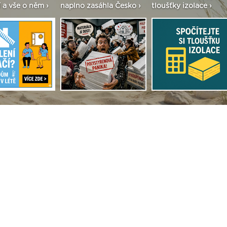
 a vše o něm ›
naplno zasáhla Česko ›
tloušťky izolace ›