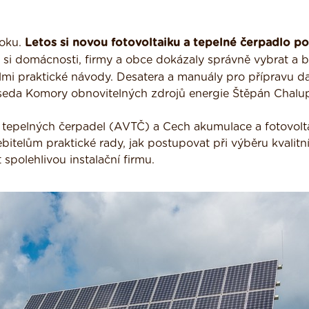
roku.
Letos si novou fotovoltaiku a tepelné čerpadlo po
si domácnosti, firmy a obce dokázaly správně vybrat a b
velmi praktické návody. Desatera a manuály pro přípravu da
dseda Komory obnovitelných zdrojů energie Štěpán Chalu
tí tepelných čerpadel (AVTČ) a Cech akumulace a fotovolt
itelům praktické rady, jak postupovat při výběru kvalitn
 spolehlivou instalační firmu.