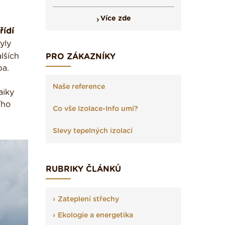
Více zde
řídí
yly
lších
PRO ZÁKAZNÍKY
pa.
Naše reference
aiky
ího
Co vše Izolace-Info umí?
Slevy tepelných izolací
RUBRIKY ČLÁNKŮ
Zateplení střechy
Ekologie a energetika