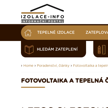
TEPELNÉ IZOLACE
ZATEPLOV
HLEDÁM ZATEPLENÍ
›
›
›
Home
Poradenství, články
Fotovoltaika a tepel
FOTOVOLTAIKA A TEPELNÁ 