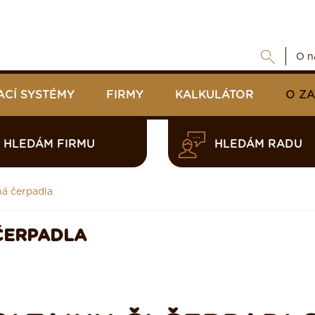
O n
ACÍ SYSTÉMY
FIRMY
KALKULÁTOR
O Z
HLEDÁM FIRMU
HLEDÁM RADU
ná čerpadla
ČERPADLA