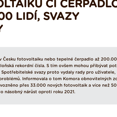
OLTAIKU ČI ČERPADL
00 LIDÍ, SVAZY
Y
 v Česku fotovoltaiku nebo tepelné čerpadlo až 200.0
loňská rekordní čísla. S tím ovšem mohou přibývat pot
. Spotřebitelské svazy proto vydaly rady pro uživatele,
 problémů. Informovala o tom Komora obnovitelných z
rovozněno přes 33.000 nových fotovoltaik a více než 5
o násobný nárůst oproti roku 2021.