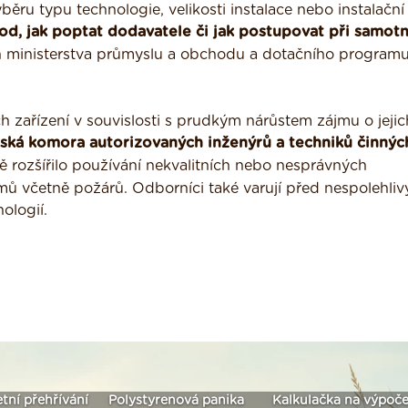
ěru typu technologie, velikosti instalace nebo instalační 
od, jak poptat dodavatele či jak postupovat při samot
h ministerstva průmyslu a obchodu a dotačního program
h zařízení v souvislosti s prudkým nárůstem zájmu o jejic
ská komora autorizovaných inženýrů a techniků činnýc
ě rozšířilo používání nekvalitních nebo nesprávných
ů včetně požárů. Odborníci také varují před nespolehliv
ologií.
etní přehřívání
Polystyrenová panika
Kalkulačka na výpoče