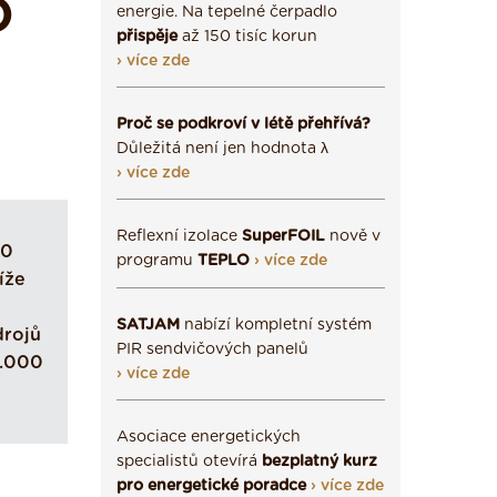
O
energie. Na tepelné čerpadlo
přispěje
až 150 tisíc korun
› více zde
Proč se podkroví v létě přehřívá?
Důležitá není jen hodnota λ
› více zde
Reflexní izolace
SuperFOIL
nově v
00
programu
TEPLO
› více zde
íže
SATJAM
nabízí kompletní systém
drojů
PIR sendvičových panelů
0.000
› více zde
Asociace energetických
specialistů otevírá
bezplatný kurz
pro energetické poradce
› více zde