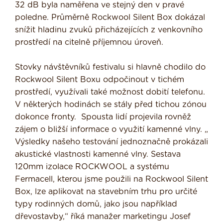
32 dB byla naměřena ve stejný den v pravé
poledne. Průměrně Rockwool Silent Box dokázal
snížit hladinu zvuků přicházejících z venkovního
prostředí na citelně příjemnou úroveň.
Stovky návštěvníků festivalu si hlavně chodilo do
Rockwool Silent Boxu odpočinout v tichém
prostředí, využívali také možnost dobití telefonu.
V některých hodinách se stály před tichou zónou
dokonce fronty. Spousta lidí projevila rovněž
zájem o bližší informace o využití kamenné vlny. „
Výsledky našeho testování jednoznačně prokázali
akustické vlastnosti kamenné vlny. Sestava
120mm izolace ROCKWOOL a systému
Fermacell, kterou jsme použili na Rockwool Silent
Box, lze aplikovat na stavebním trhu pro určité
typy rodinných domů, jako jsou například
dřevostavby,“ říká manažer marketingu Josef