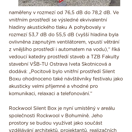
naměřeny v rozmezí od 76,5 dB do 78,2 dB. Ve
vnitřním prostředí se výsledné ekvivalentní
hladiny akustického tlaku A pohybovaly v
rozmezí 53,7 dB do 55,5 dB (vyšší hladina byla
ovlivněna zapnutým ventilátorem, vpustí větrání
z vnějšího prostředí i automatem na vodu),“ říká
vedoucí katedry prostředí staveb a TZB Fakulty
stavební VŠB-TU Ostrava Iveta Skotnicová a
dodává: „Pocitově bylo vnitřní prostředí Silent
Boxu ohodnoceno také návštěvníky festivalu jako
akusticky velmi příjemné a vhodné pro
komunikaci, relaxaci a telefonování.“
Rockwool Silent Box je nyní umístěný v areálu
společnosti Rockwool v Bohumíně. Jeho
prostory se budou využívat jako součást
vzdělávání architektů, projektantů, realizačních