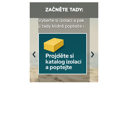
ZAČNĚTE TADY:
: Fasády ETICS a
Vyberte si izolaci a pak
Vytvořte si vizualiz
dstatné v kostce ›
ji tady klidně poptejte ›
fasády ›
Previous
Next