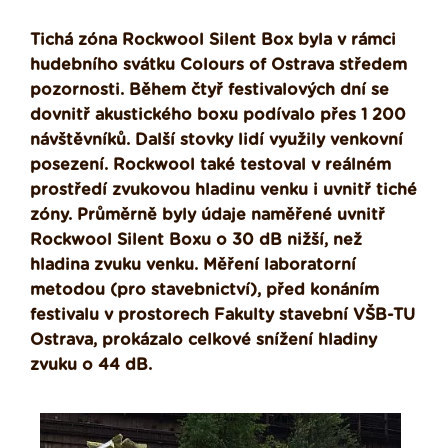
Tichá zóna Rockwool Silent Box byla v rámci
hudebního svátku Colours of Ostrava středem
pozornosti. Během čtyř festivalových dní se
dovnitř akustického boxu podívalo přes 1 200
návštěvníků. Další stovky lidí využily venkovní
posezení. Rockwool také testoval v reálném
prostředí zvukovou hladinu venku i uvnitř tiché
zóny. Průměrně byly údaje naměřené uvnitř
Rockwool Silent Boxu o 30 dB nižší, než
hladina zvuku venku. Měření laboratorní
metodou (pro stavebnictví), před konáním
festivalu v prostorech Fakulty stavební VŠB-TU
Ostrava, prokázalo celkové snížení hladiny
zvuku o 44 dB.