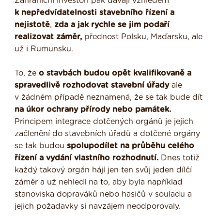
Zahraniční investoři pak dávají vzhledem
k nepředvídatelnosti stavebního řízení a
nejistotě
,
zda a jak rychle se jim podaří
realizovat záměr,
přednost Polsku, Maďarsku, ale
už i Rumunsku.
To, že
o stavbách budou opět kvalifikovaně a
spravedlivě rozhodovat stavební úřady
ale
v žádném případě neznamená, že se tak bude dít
na úkor ochrany přírody nebo památek.
Principem integrace dotčených orgánů je jejich
začlenění do stavebních úřadů a dotčené orgány
se tak budou
spolupodílet na průběhu celého
řízení a vydání vlastního rozhodnutí.
Dnes totiž
každý takový orgán hájí jen ten svůj jeden dílčí
záměr a už nehledí na to, aby byla například
stanoviska dopraváků nebo hasičů v souladu a
jejich požadavky si navzájem neodporovaly.