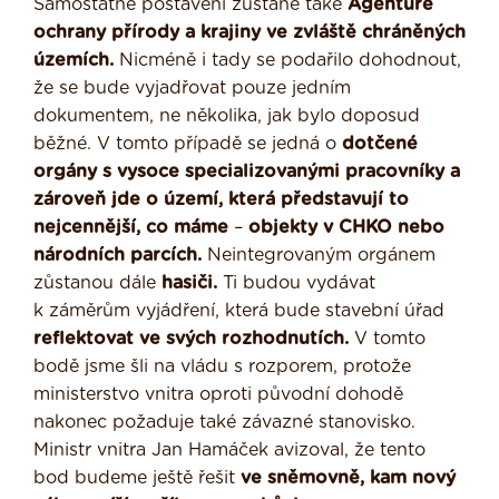
Samostatné postavení zůstane také
Agentuře
ochrany přírody a krajiny ve zvláště chráněných
územích.
Nicméně i tady se podařilo dohodnout,
že se bude vyjadřovat pouze jedním
dokumentem, ne několika, jak bylo doposud
běžné. V tomto případě se jedná o
dotčené
orgány s vysoce specializovanými pracovníky a
zároveň jde o území, která představují to
nejcennější, co máme
–
objekty v CHKO nebo
národních parcích.
Neintegrovaným orgánem
zůstanou dále
hasiči.
Ti budou vydávat
k záměrům vyjádření, která bude stavební úřad
reflektovat ve svých rozhodnutích.
V tomto
bodě jsme šli na vládu s rozporem, protože
ministerstvo vnitra oproti původní dohodě
nakonec požaduje také závazné stanovisko.
Ministr vnitra Jan Hamáček avizoval, že tento
bod budeme ještě řešit
ve sněmovně, kam nový