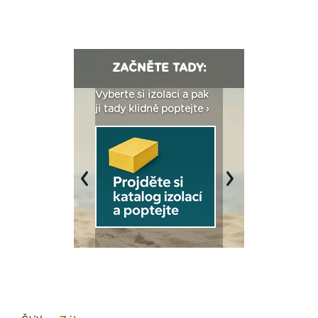
ZAČNĚTE TADY:
: Fasády ETICS a
Vyberte si izolaci a pak
Vytvořte si vizualiz
dstatné v kostce ›
ji tady klidně poptejte ›
fasády ›
Previous
Next