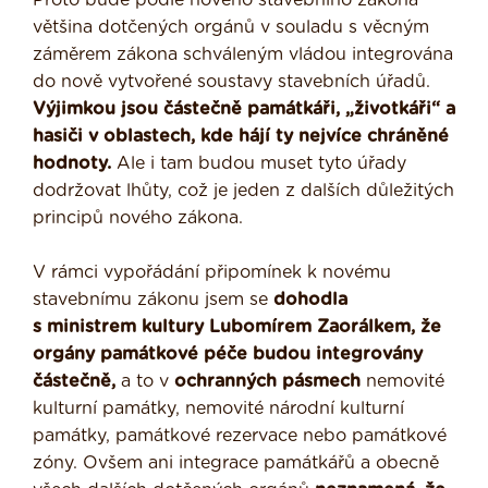
Proto bude podle nového stavebního zákona
většina dotčených orgánů v souladu s věcným
záměrem zákona schváleným vládou integrována
do nově vytvořené soustavy stavebních úřadů.
Výjimkou jsou částečně památkáři, „životkáři“ a
hasiči v oblastech, kde hájí ty nejvíce chráněné
hodnoty.
Ale i tam budou muset tyto úřady
dodržovat lhůty, což je jeden z dalších důležitých
principů nového zákona.
V rámci vypořádání připomínek k novému
stavebnímu zákonu jsem se
dohodla
s ministrem kultury Lubomírem Zaorálkem, že
orgány památkové péče budou integrovány
částečně,
a to v
ochranných pásmech
nemovité
kulturní památky, nemovité národní kulturní
památky, památkové rezervace nebo památkové
zóny. Ovšem ani integrace památkářů a obecně