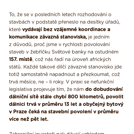
To, že se v posledních letech rozhodování o
stavbách v podstatě přeneslo na desítky úřadů,
které
vydávají bez vzájemné koordinace a
komunikace závazná stanoviska,
je jedním
z důvodů, proč jsme v rychlosti povolování
staveb v žebříčku Světové banky na ostudném
157. místě
, což nás řadí na úroveň afrických
států. Každé takové dílčí závazné stanovisko jde
totiž samostatně napadnout a přezkoumat, což
trvá měsíce, ne – li roky. V praxi se nefunkční
legislativa projevuje tím, že nám
do dobudování
dálniční sítě stále chybí 800 kilometrů, povolit
dálnici trvá v průměru 13 let a obyčejný bytový
v Praze čeká na stavební povolení v průměru
více než pět let.