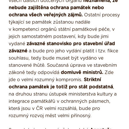
všech dalších dotčených orgánů
neznamená, že
nebude zajištěna ochrana památek nebo
ochrana všech veřejných zájmů.
Ostatní procesy
týkající se památek zůstanou nadále
v kompetenci orgánů státní památkové péče, v
jejich samostatném postavení, kdy bude jimi
vydané
závazné stanovisko pro stavební úřad
závazné
a bude pro jeho vydání platit i tzv. fikce
souhlasu, tedy bude muset být vydáno ve
stanovené lhůtě. Současná úprava ve stavebním
zákoně tedy odpovídá
domluvě ministrů.
Zde
jde o velmi rozumný kompromis.
Striktní
ochrana památek je totiž pro stát podstatná
,
na druhou stranu ústupek ministerstva kultury a
integrace památkářů v ochranných pásmech,
která jsou v ČR velmi rozsáhlá, bude pro
rozumný rozvoj měst velmi přínosný.