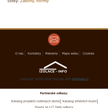
Štítky:
Zákony, normy
O nás
Kontakty
Reklama
Mapa webu
Cookies
Copyright 2008-2026 Enjoyed with
Digimadi.cz
Partnerské odkazy:
Katalog projektů rodinných domů
Katalog střešních krytin
Stavte se.cz
Další odkazy