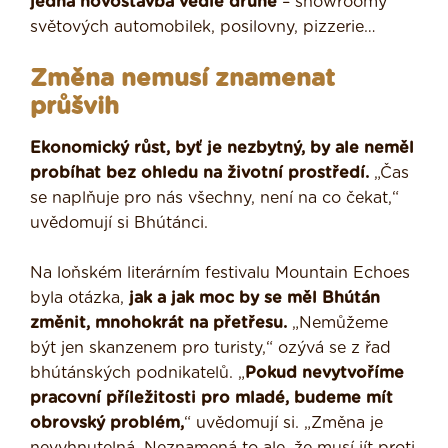
jedna novostavba vedle druhé
– showroomy
světových automobilek, posilovny, pizzerie…
Změna nemusí znamenat
průšvih
Ekonomický růst, byť je nezbytný, by ale neměl
probíhat bez ohledu na životní prostředí.
„Čas
se naplňuje pro nás všechny, není na co čekat,“
uvědomují si Bhútánci.
Na loňském literárním festivalu Mountain Echoes
byla otázka,
jak a jak moc by se měl Bhútán
změnit, mnohokrát na přetřesu.
„Nemůžeme
být jen skanzenem pro turisty,“ ozývá se z řad
bhútánských podnikatelů. „
Pokud nevytvoříme
pracovní příležitosti pro mladé, budeme mít
obrovský problém,
“ uvědomují si. „Změna je