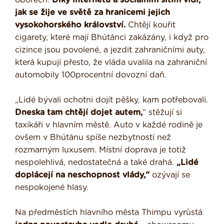
oborech.
Díky internetu a sociálním sítím vidí,
jak se žije ve světě za hranicemi jejich
vysokohorského království.
Chtějí kouřit
cigarety, které mají Bhútánci zakázány, i když pro
cizince jsou povolené, a jezdit zahraničními auty,
která kupují přesto, že vláda uvalila na zahraniční
automobily 100procentní dovozní daň.
„Lidé bývali ochotni dojít pěšky, kam potřebovali.
Dneska tam chtějí dojet autem,
“ stěžují si
taxikáři v hlavním městě. Auto v každé rodině je
ovšem v Bhútánu spíše nezbytností než
rozmarným luxusem. Místní doprava je totiž
nespolehlivá, nedostatečná a také drahá.
„Lidé
doplácejí na neschopnost vlády,“
ozývají se
nespokojené hlasy.
Na předměstích hlavního města Thimpu vyrůstá