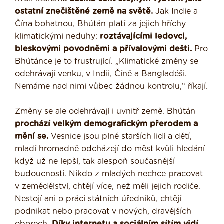
ostatní znečištěné země na světě.
Jak Indie a
Čína bohatnou, Bhútán platí za jejich hříchy
klimatickými neduhy:
roztávajícími ledovci,
bleskovými povodněmi a přívalovými dešti.
Pro
Bhútánce je to frustrující. „Klimatické změny se
odehrávají venku, v Indii, Číně a Bangladéši.
Nemáme nad nimi vůbec žádnou kontrolu,“ říkají.
Změny se ale odehrávají i uvnitř země. Bhútán
prochází velkým demografickým přerodem a
mění se.
Vesnice jsou plné starších lidí a dětí,
mladí hromadně odcházejí do měst kvůli hledání
když už ne lepší, tak alespoň současnější
budoucnosti. Nikdo z mladých nechce pracovat
v zemědělství, chtějí více, než měli jejich rodiče.
Nestojí ani o práci státních úředníků, chtějí
podnikat nebo pracovat v nových, dravějších