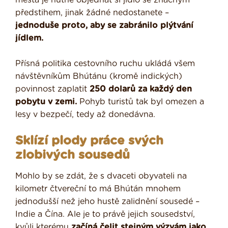
města je nutné objednat si jídlo se značným
předstihem, jinak žádné nedostanete –
jednoduše proto, aby se zabránilo plýtvání
jídlem.
Přísná politika cestovního ruchu ukládá všem
návštěvníkům Bhútánu (kromě indických)
povinnost zaplatit
250 dolarů za každý den
pobytu v zemi.
Pohyb turistů tak byl omezen a
lesy v bezpečí, tedy až donedávna.
Sklízí plody práce svých
zlobivých sousedů
Mohlo by se zdát, že s dvaceti obyvateli na
kilometr čtvereční to má Bhútán mnohem
jednodušší než jeho hustě zalidnění sousedé –
Indie a Čína. Ale je to právě jejich sousedství,
kvůli kterému
začíná čelit stejným výzvám jako