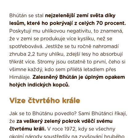
Bhútán se stal
nejzelenější zemí světa díky
lesům, které ho pokrývají z celých 70 procent.
Poskytují mu uhlíkovou negativitu, to znamená,
že v zemi se produkuje více kyslíku, než se
spotřebovává. Jestliže se tu ročně nahromadí
zhruba 2,2 tuny uhlíku, zdejší lesy ho absorbují
třikrát více. Stromy jsou ostatně to první, čeho si
všimne každý, kdo sem přilétá letadlem přes
Himálaje.
Zalesněný Bhútán je úplným opakem
holých indických kopců.
Vize čtvrtého krále
Jak se to Bhútánu povedlo? Sami Bhútánci říkají,
že
za veškerý zelený pokrok vděčí svému
čtvrtému králi.
V roce 1972, kdy se všechny
okolní národy soustředily na zvyšování hrubého