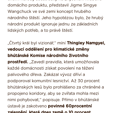
domácího produktu, představil Jigme Singye
Wangchuck ve své zemi koncept hrubého
národního štěstí. Jeho hypotézou bylo, že hrubý
národní produkt ignoruje jednu ze základních
lidských potřeb, a to právě štěstí.
„Čtvrtý král byl vizionář,“ míní
Thingley Namgyel,
vedoucí oddělení pro klimatické změny
bhútánské Komise národního životního
prostředí.
„Zavedl pravidla, která umožňovala
každé domácnosti získat povolení na těžení
palivového dřeva. Zakázal vývoz dříví a
podporoval komunitní lesnictví. Až 30 procent
bhútánských lesů bylo prohlášeno za chráněné a
propojeno koridory, aby se zvířata mohla mezi
nimi pohybovat,“ popisuje. Přímo v bhútánské
ústavě je zakotveno
povinné 60procentní
zalesnění, které dnes země o 10 procent