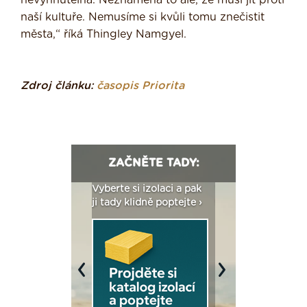
nevyhnutelná. Neznamená to ale, že musí jít proti
naší kultuře. Nemusíme si kvůli tomu znečistit
města,“ říká Thingley Namgyel.
Zdroj článku:
časopis Priorita
ZAČNĚTE TADY:
: Fasády ETICS a
Vyberte si izolaci a pak
Vytvořte si vizualiz
dstatné v kostce ›
ji tady klidně poptejte ›
fasády ›
Previous
Next