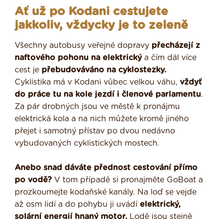
Ať už po Kodani cestujete
jakkoliv, vždycky je to zeleně
Všechny autobusy veřejné dopravy
přecházejí z
naftového pohonu na elektrický
a čím dál více
cest je
přebudováváno na cyklostezky.
Cyklistika má v Kodani vůbec velkou váhu,
vždyť
do práce tu na kole jezdí i členové parlamentu
.
Za pár drobných jsou ve městě k pronájmu
elektrická kola a na nich můžete kromě jiného
přejet i samotný přístav po dvou nedávno
vybudovaných cyklistických mostech.
Anebo snad dáváte přednost cestování přímo
po vodě?
V tom případě si pronajměte GoBoat a
prozkoumejte kodaňské kanály. Na loď se vejde
až osm lidí a do pohybu ji uvádí
elektrický,
solární energií hnaný motor.
Lodě jsou stejně