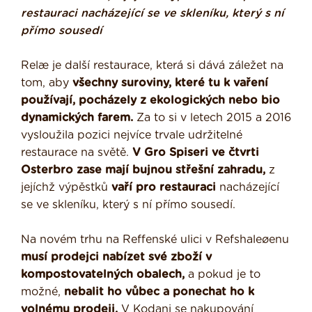
restauraci nacházející se ve skleníku, který s ní
přímo sousedí
Relæ je další restaurace, která si dává záležet na
tom, aby
všechny suroviny, které tu k vaření
používají, pocházely z ekologických nebo bio
dynamických farem.
Za to si v letech 2015 a 2016
vysloužila pozici nejvíce trvale udržitelné
restaurace na světě.
V Gro Spiseri ve čtvrti
Osterbro zase mají bujnou střešní zahradu,
z
jejíchž výpěstků
vaří pro restauraci
nacházející
se ve skleníku, který s ní přímo sousedí.
Na novém trhu na Reffenské ulici v Refshaleøenu
musí prodejci nabízet své zboží v
kompostovatelných obalech,
a pokud je to
možné,
nebalit ho vůbec a ponechat ho k
volnému prodeji.
V Kodani se nakupování