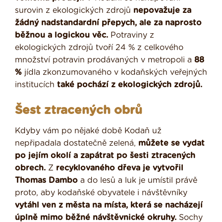
surovin z ekologických zdrojů
nepovažuje za
žádný nadstandardní přepych, ale za naprosto
běžnou a logickou věc.
Potraviny z
ekologických zdrojů tvoří 24 % z celkového
množství potravin prodávaných v metropoli a
88
%
jídla zkonzumovaného v kodaňských veřejných
institucích
také pochází z ekologických zdrojů.
Šest ztracených obrů
Kdyby vám po nějaké době Kodaň už
nepřipadala dostatečně zelená,
můžete se vydat
po jejím okolí a zapátrat po šesti ztracených
obrech.
Z
recyklovaného dřeva je vytvořil
Thomas Dambo
a do lesů a luk je umístil právě
proto, aby kodaňské obyvatele i návštěvníky
vytáhl ven z města na místa, která se nacházejí
úplně mimo běžné návštěvnické okruhy.
Sochy