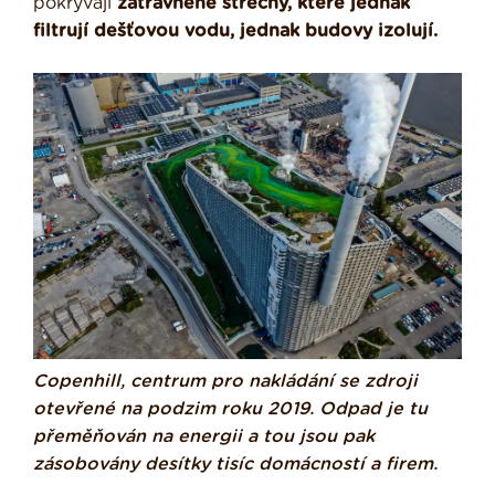
pokrývají
zatravněné střechy, které jednak
filtrují dešťovou vodu, jednak budovy izolují.
Copenhill, centrum pro nakládání se zdroji
otevřené na podzim roku 2019. Odpad je tu
přeměňován na energii a tou jsou pak
zásobovány desítky tisíc domácností a firem.