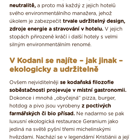
neutralitě,
a proto má každý z jejich hotelů
svého environmentálního manažera, jehož
úkolem je zabezpečit
trvale udržitelný design,
zdroje energie a stravování v hotelu.
V jejich
stopách přirozeně kráčí i další hotely s velmi
silným environmentálním renomé.
V Kodani se najíte – jak jinak –
ekologicky a udržitelně
Ovšem nejviditelněji
se kodaňská filozofie
soběstačnosti projevuje v místní gastronomii.
Dokonce i mnohá „obyčejná“ pizza, burger,
hotdog a pivo jsou vyrobeny
z poctivých
farmářských či bio přísad.
Ne nadarmo se pak
luxusní ekologická restaurace Geranium jako
jediná na světě pyšní třemi michelinskými
hvězdami. Nachází se v legendární Kristiánii a její