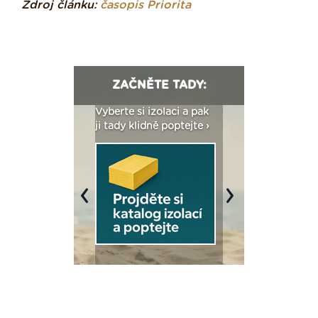
Zdroj článku:
časopis Priorita
ZAČNĚTE TADY:
: Fasády ETICS a
Vyberte si izolaci a pak
Vytvořte si vizualiz
dstatné v kostce ›
ji tady klidně poptejte ›
fasády ›
Previous
Next