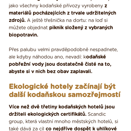
jako všechny kodaňské přívozy vyrobeny
z
materiálů pocházejících z trvale udržitelných
zdrojů.
A ještě třešnička na dortu: na loď si
můžete objednat
piknik složený z vybraných
biopotravin.
Přes palubu velmi pravděpodobně nespadnete,
ale kdyby náhodou ano, nevadí: k
odaňské
pobřežní vody jsou dostatečně čisté na to,
abyste si v nich bez obav zaplavali.
Ekologické hotely začínají být
další kodaňskou samozřejmostí
Více než dvě třetiny kodaňských hotelů jsou
držiteli ekologických certifikátů.
Scandic
group, která vlastní mnoho městských hotelů, si
také dává za cíl
co nejdříve dospět k uhlíkové