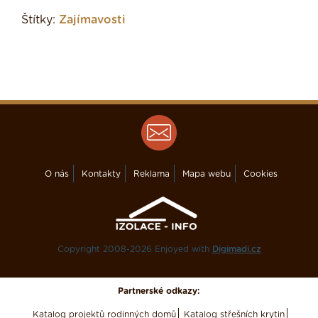
Štítky:
Zajímavosti
O nás
Kontakty
Reklama
Mapa webu
Cookies
Copyright 2008-2026 Enjoyed with
Digimadi.cz
Partnerské odkazy:
Katalog projektů rodinných domů
Katalog střešních krytin