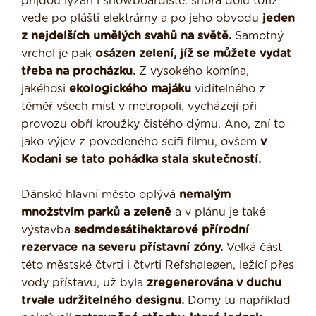
přijdou lyžaři i snowboardisté: shora dolů totiž
vede po plášti elektrárny a po jeho obvodu
jeden
z nejdelších umělých svahů na světě.
Samotný
vrchol je pak
osázen zelení, jíž se můžete vydat
třeba na procházku.
Z vysokého komína,
jakéhosi
ekologického majáku
viditelného z
téměř všech míst v metropoli, vycházejí při
provozu obří kroužky čistého dýmu. Ano, zní to
jako výjev z povedeného scifi filmu, ovšem
v
Kodani se tato pohádka stala skutečností.
Dánské hlavní město oplývá
nemalým
množstvím parků a zeleně
a v plánu je také
výstavba
sedmdesátihektarové přírodní
rezervace na severu přístavní zóny.
Velká část
této městské čtvrti i čtvrti Refshaleøen, ležící přes
vody přístavu, už byla
zregenerována v duchu
trvale udržitelného designu.
Domy tu například