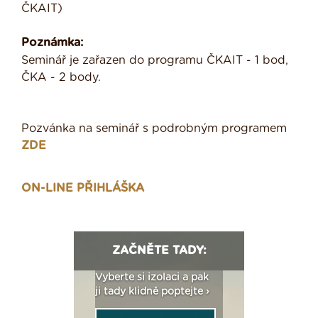
ČKAIT)
Poznámka:
Seminář je zařazen do programu ČKAIT - 1 bod,
ČKA - 2 body.
Pozvánka na seminář s podrobným programem
ZDE
ON-LINE PŘIHLÁŠKA
ZAČNĚTE TADY:
: Fasády ETICS a
Vyberte si izolaci a pak
Vytvořte si vizualiz
dstatné v kostce ›
ji tady klidně poptejte ›
fasády ›