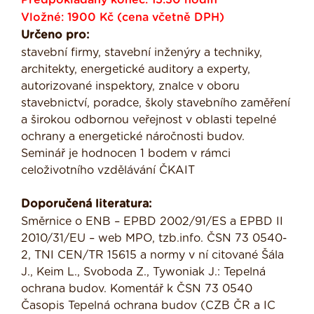
Předpokládaný konec: 15:30 hodin
Vložné: 1900 Kč (cena včetně DPH)
Určeno pro:
stavební firmy, stavební inženýry a techniky,
architekty, energetické auditory a experty,
autorizované inspektory, znalce v oboru
stavebnictví, poradce, školy stavebního zaměření
a širokou odbornou veřejnost v oblasti tepelné
ochrany a energetické náročnosti budov.
Seminář je hodnocen 1 bodem v rámci
celoživotního vzdělávání ČKAIT
Doporučená literatura:
Směrnice o ENB – EPBD 2002/91/ES a EPBD II
2010/31/EU – web MPO, tzb.info. ČSN 73 0540-
2, TNI CEN/TR 15615 a normy v ní citované Šála
J., Keim L., Svoboda Z., Tywoniak J.: Tepelná
ochrana budov. Komentář k ČSN 73 0540
Časopis Tepelná ochrana budov (CZB ČR a IC