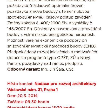
zejména v rozsahu povinného hodnocení, výše
požadavků (nákladově optimální úroveň
požadavků a nové budovy s téměř nulovou
spotřebou energie), časový postup zavádění.
Změny zákona č. 406/2000 Sb. a vyhlášky č.
148/2007 Sb. Důsledky v navrhování a provádění
budov s velmi nízkou energetickou náročností.
Možnosti veřejné ekonomické podpory při
snižování energetické náročnosti budov (ENB).
Předpokládaný rozvoj iniciačních a motivačních
dotačních programů typu OPŽP, ZÚ a Nový
Panel s požadavky nad rámec předpisu.
Odborný garant:
Ing. Jiří Šála, CSc.
Místo konání:
Nadace pro rozvoj architektury
Václavské nám. 31, Praha 1
Den: 20.3. 2014
Začátek: 09:30 hodin