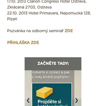
17.10. 2013 Clarion Congress Hotel Ostrava,
Zkrácená 2703, Ostrava
22.10. 2013 Hotel Primavera, Nepomucká 128,
Plzeň
Pozvánka na odborný seminář
ZDE
PŘIHLÁŠKA ZDE
ZAČNĚTE TADY:
: Fasády ETICS a
Vyberte si izolaci a pak
Vytvořte si vizualiz
dstatné v kostce ›
ji tady klidně poptejte ›
fasády ›
Previous
Next