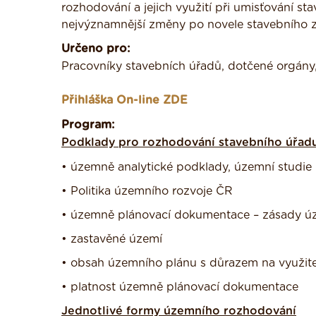
rozhodování a jejich využití při umisťování s
nejvýznamnější změny po novele stavebního 
Určeno pro:
Pracovníky stavebních úřadů, dotčené orgány, 
Přihláška On-line ZDE
Program:
Podklady pro rozhodování stavebního úřadu 
• územně analytické podklady, územní studie
• Politika územního rozvoje ČR
• územně plánovací dokumentace – zásady úze
• zastavěné území
• obsah územního plánu s důrazem na využite
• platnost územně plánovací dokumentace
Jednotlivé formy územního rozhodování