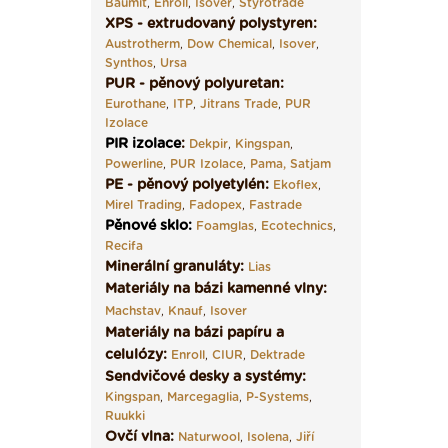
Baumit
,
Enroll
,
Isover
,
Styrotrade
XPS - extrudovaný polystyren:
Austrotherm
,
Dow Chemical
,
Isover
,
Synthos
,
Ursa
PUR - pěnový polyuretan:
Eurothane
,
ITP
,
Jitrans Trade
,
PUR
Izolace
PIR izolace
:
Dekpir
,
Kingspan
,
Powerline
,
PUR Izolace
,
Pama,
Satjam
PE - pěnový polyetylén:
Ekoflex
,
Mirel Trading
,
Fadopex
,
Fastrade
Pěnové sklo
:
Foamglas
,
Ecotechnics
,
Recifa
Minerální granuláty:
Lias
Materiály na bázi kamenné vlny:
Machstav
,
Knauf
,
Isover
Materiály na bázi papíru a
celulózy:
Enroll
,
CIUR
,
Dektrade
Sendvičové desky a systémy:
Kingspan
,
Marcegaglia
,
P-Systems
,
Ruukki
Ovčí vlna:
Naturwool
,
Isolena
,
Jiří