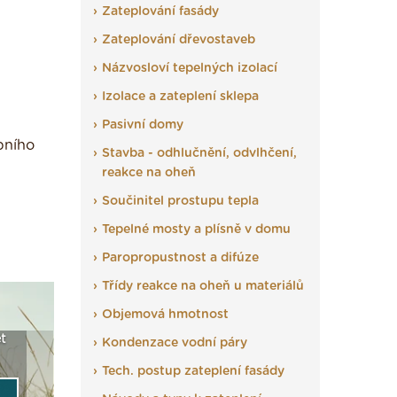
Zateplování fasády
Zateplování dřevostaveb
Názvosloví tepelných izolací
Izolace a zateplení sklepa
Pasivní domy
bního
Stavba - odhlučnění, odvlhčení,
reakce na oheň
Součinitel prostupu tepla
Tepelné mosty a plísně v domu
Paropropustnost a difúze
Třídy reakce na oheň u materiálů
Objemová hmotnost
t
Seriál: Fasády ETICS a
Vyberte si izolaci a pak
Vytvořte
Kondenzace vodní páry
vše podstatné v kostce ›
ji tady klidně poptejte ›
fasády ›
Tech. postup zateplení fasády