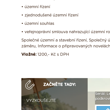
• územní řízení
• zjednodušené územní řízení
• územní souhlas
• veřejnoprávní smlouva nahrazující územní r
Společné územní a stavební řízení, Společný
záměru, Informace o připravovaných novelác
Vložné:
1200,- Kč s DPH
ZAČNĚTE TADY:
ak
Vytvořte si vizualizaci
Není polystyren? My ho
Seriál: L
 ›
fasády ›
seženeme! ›
podkroví
VYZKOUŠEJTE