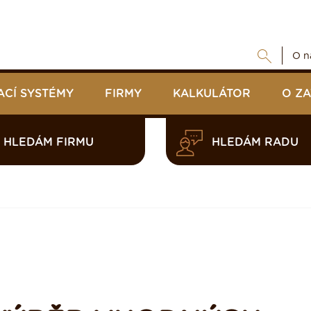
O n
ACÍ SYSTÉMY
FIRMY
KALKULÁTOR
O Z
HLEDÁM FIRMU
HLEDÁM RADU