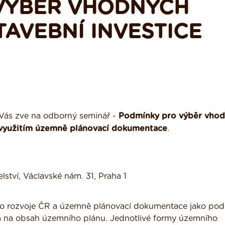
VÝBĚR VHODNÝCH
AVEBNÍ INVESTICE
í Vás zve na odborný seminář -
Podmínky pro výběr vho
 využitím územně plánovací dokumentace
.
lství, Václavské nám. 31, Praha 1
ho rozvoje ČR a územně plánovací dokumentace jako pod
m na obsah územního plánu. Jednotlivé formy územního