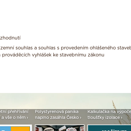
ozhodnutí
 územní souhlas a souhlas s provedením ohlášeného stave
h prováděcích vyhlášek ke stavebnímu zákonu
etní přehřívání
Polystyrenová panika
Kalkulačka na výpoče
 a vše o něm ›
naplno zasáhla Česko ›
tloušťky izolace ›