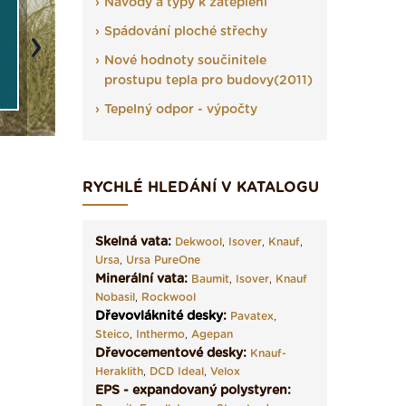
Návody a typy k zateplení
Spádování ploché střechy
Next
Nové hodnoty součinitele
prostupu tepla pro budovy(2011)
Tepelný odpor - výpočty
RYCHLÉ HLEDÁNÍ V KATALOGU
Skelná vata:
Dekwool
,
Isover
,
Knauf
,
Ursa
,
Ursa PureOne
Minerální vata:
Baumit
,
Isover
,
Knauf
Nobasil
,
Rockwool
Dřevovláknité desky
:
Pavatex
,
Steico
,
Inthermo
,
Agepan
Dřevocementové desky:
Knauf-
Heraklith
,
DCD Ideal
,
Velox
EPS - expandovaný polystyren: