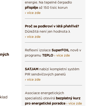
energie. Na tepelné čerpadlo
přispěje
až 150 tisíc korun
› více zde
Proč se podkroví v létě přehřívá?
Důležitá není jen hodnota λ
› více zde
Reflexní izolace
SuperFOIL
nově v
dných
programu
TEPLO
› více zde
SATJAM
nabízí kompletní systém
PIR sendvičových panelů
› více zde
Asociace energetických
klad
specialistů otevírá
bezplatný kurz
pro energetické poradce
› více zde