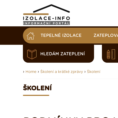
TEPELNÉ IZOLACE
ZATEPLOV
HLEDÁM ZATEPLENÍ
›
›
›
Home
Školení a krátké zprávy
Školení
ŠKOLENÍ