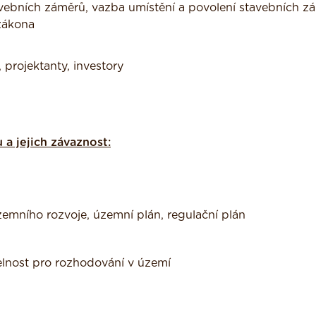
tavebních záměrů, vazba umístění a povolení stavebních z
zákona
projektanty, investory
a jejich závaznost:
mního rozvoje, územní plán, regulační plán
lnost pro rozhodování v území