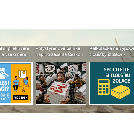
etní přehřívání
Polystyrenová panika
Kalkulačka na výpoče
 a vše o něm ›
naplno zasáhla Česko ›
tloušťky izolace ›