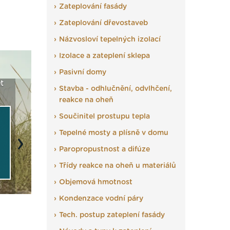
Zateplování fasády
Zateplování dřevostaveb
Názvosloví tepelných izolací
Izolace a zateplení sklepa
Pasivní domy
t
Seriál: Fasády ETICS a
Vyberte si izolaci a pak
Vytvořte
Stavba - odhlučnění, odvlhčení,
vše podstatné v kostce ›
ji tady klidně poptejte ›
fasády ›
reakce na oheň
Součinitel prostupu tepla
Tepelné mosty a plísně v domu
Next
Paropropustnost a difúze
Třídy reakce na oheň u materiálů
Objemová hmotnost
Kondenzace vodní páry
Tech. postup zateplení fasády