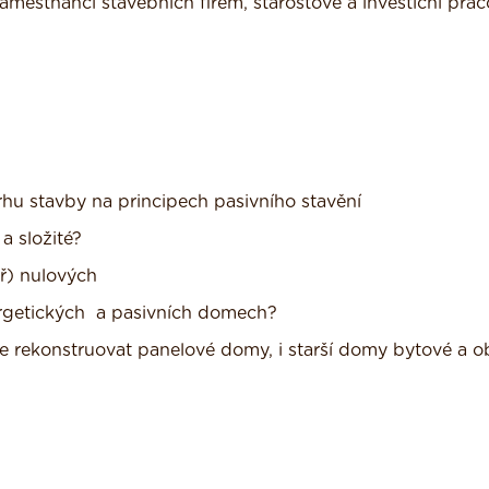
, zaměstnanci stavebních firem, starostové a investiční prac
rhu stavby na principech pasivního stavění
a složité?
ěř) nulových
nergetických a pasivních domech?
ze rekonstruovat panelové domy, i starší domy bytové a 