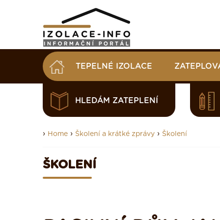
TEPELNÉ IZOLACE
ZATEPLOV
HLEDÁM ZATEPLENÍ
›
›
›
Home
Školení a krátké zprávy
Školení
ŠKOLENÍ