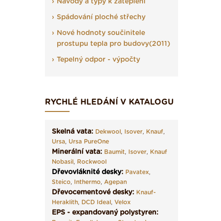
Návody a typy k zateplení
Spádování ploché střechy
Nové hodnoty součinitele
prostupu tepla pro budovy(2011)
Tepelný odpor - výpočty
RYCHLÉ HLEDÁNÍ V KATALOGU
Skelná vata:
Dekwool
,
Isover
,
Knauf
,
Ursa
,
Ursa PureOne
Minerální vata:
Baumit
,
Isover
,
Knauf
Nobasil
,
Rockwool
Dřevovláknité desky
:
Pavatex
,
Steico
,
Inthermo
,
Agepan
Dřevocementové desky:
Knauf-
Heraklith
,
DCD Ideal
,
Velox
EPS - expandovaný polystyren: