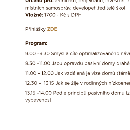
Určeno pro:
architekti, projektanti, investoři
místních samospráv, developeři,ředitelé škol
Vložné:
1700,- Kč s DPH
Přihlášky
ZDE
Program:
9.00 –9.30 Smysl a cíle optimalizovaného náv
9.30 –11.00 Jsou opravdu pasivní domy drahé 
11.00 – 12.00 Jak vzdálená je vize domů (tém
12.30 – 13.15 Jak se žije v rodinných nízkoe
13.15 –14.00 Podle principů pasivního domu l
vybavenosti