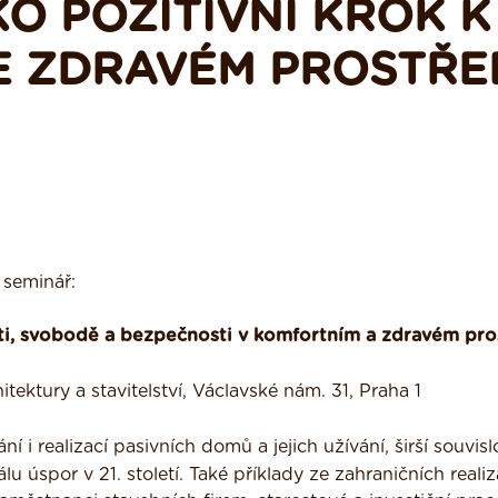
KO POZITIVNÍ KROK K
E ZDRAVÉM PROSTŘE
 seminář:
sti, svobodě a bezpečnosti v komfortním a zdravém pro
tektury a stavitelství, Václavské nám. 31, Praha 1
 i realizací pasivních domů a jejich užívání, širší souvisl
u úspor v 21. století. Také příklady ze zahraničních realiz