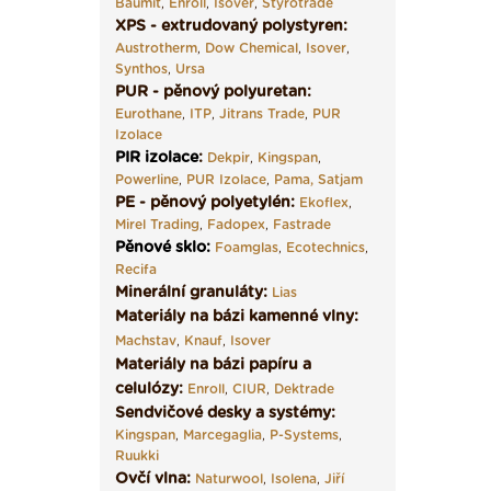
Baumit
,
Enroll
,
Isover
,
Styrotrade
XPS - extrudovaný polystyren:
Austrotherm
,
Dow Chemical
,
Isover
,
Synthos
,
Ursa
PUR - pěnový polyuretan:
Eurothane
,
ITP
,
Jitrans Trade
,
PUR
Izolace
PIR izolace
:
Dekpir
,
Kingspan
,
Powerline
,
PUR Izolace
,
Pama,
Satjam
PE - pěnový polyetylén:
Ekoflex
,
Mirel Trading
,
Fadopex
,
Fastrade
Pěnové sklo
:
Foamglas
,
Ecotechnics
,
Recifa
Minerální granuláty:
Lias
Materiály na bázi kamenné vlny:
Machstav
,
Knauf
,
Isover
Materiály na bázi papíru a
celulózy:
Enroll
,
CIUR
,
Dektrade
Sendvičové desky a systémy:
Kingspan
,
Marcegaglia
,
P-Systems
,
Ruukki
Ovčí vlna:
Naturwool
,
Isolena
,
Jiří