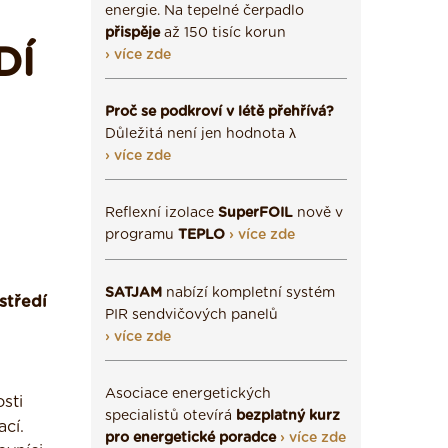
energie. Na tepelné čerpadlo
přispěje
až 150 tisíc korun
DÍ
› více zde
Proč se podkroví v létě přehřívá?
Důležitá není jen hodnota λ
› více zde
Reflexní izolace
SuperFOIL
nově v
programu
TEPLO
› více zde
SATJAM
nabízí kompletní systém
středí
PIR sendvičových panelů
› více zde
Asociace energetických
osti
specialistů otevírá
bezplatný kurz
ací.
pro energetické poradce
› více zde