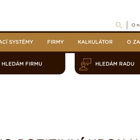
O n
ACÍ SYSTÉMY
FIRMY
KALKULÁTOR
O Z
HLEDÁM FIRMU
HLEDÁM RADU