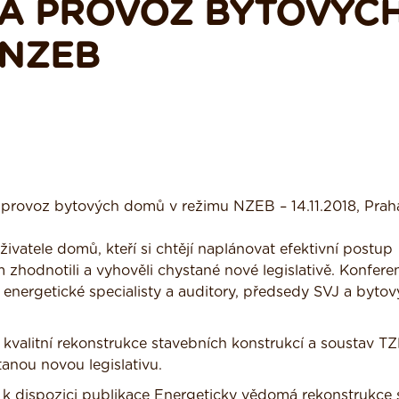
A PROVOZ BYTOVÝC
 NZEB
 provoz bytových domů v režimu NZEB – 14.11.2018, Prah
živatele domů, kteří si chtějí naplánovat efektivní postup
ům zhodnotili a vyhověli chystané nové legislativě. Konfere
, energetické specialisty a auditory, předsedy SVJ a byto
kvalitní rekonstrukce stavebních konstrukcí a soustav TZ
anou novou legislativu.
 k dispozici publikace Energeticky vědomá rekonstrukce 