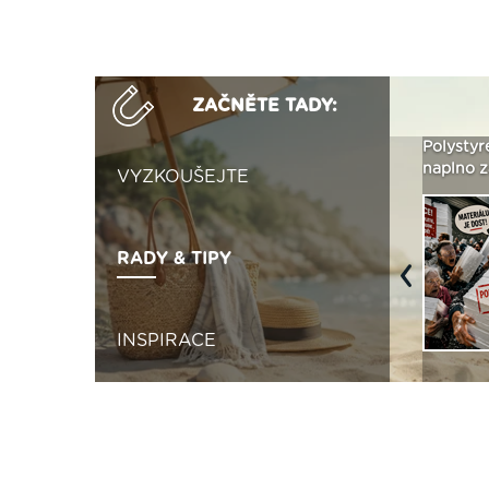
ZAČNĚTE TADY:
Není polystyren? My ho
Seriál: Letní přehřívání
Polystyr
seženeme! ›
podkroví a vše o něm ›
naplno z
VYZKOUŠEJTE
RADY & TIPY
Previous
INSPIRACE