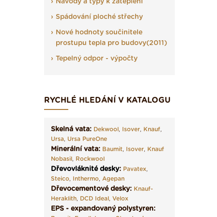
Návody a typy k zateplení
Spádování ploché střechy
Nové hodnoty součinitele
prostupu tepla pro budovy(2011)
Tepelný odpor - výpočty
RYCHLÉ HLEDÁNÍ V KATALOGU
Skelná vata:
Dekwool
,
Isover
,
Knauf
,
Ursa
,
Ursa PureOne
Minerální vata:
Baumit
,
Isover
,
Knauf
Nobasil
,
Rockwool
Dřevovláknité desky
:
Pavatex
,
Steico
,
Inthermo
,
Agepan
Dřevocementové desky:
Knauf-
Heraklith
,
DCD Ideal
,
Velox
EPS - expandovaný polystyren: