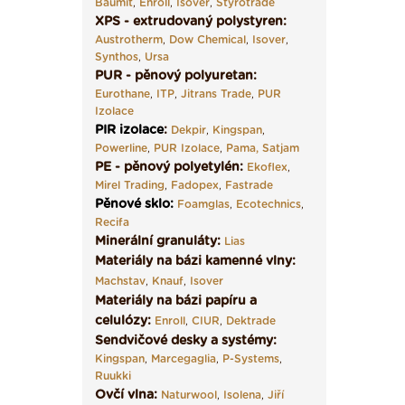
Baumit
,
Enroll
,
Isover
,
Styrotrade
XPS - extrudovaný polystyren:
Austrotherm
,
Dow Chemical
,
Isover
,
Synthos
,
Ursa
PUR - pěnový polyuretan:
Eurothane
,
ITP
,
Jitrans Trade
,
PUR
Izolace
PIR izolace
:
Dekpir
,
Kingspan
,
Powerline
,
PUR Izolace
,
Pama,
Satjam
PE - pěnový polyetylén:
Ekoflex
,
Mirel Trading
,
Fadopex
,
Fastrade
Pěnové sklo
:
Foamglas
,
Ecotechnics
,
Recifa
Minerální granuláty:
Lias
Materiály na bázi kamenné vlny:
Machstav
,
Knauf
,
Isover
Materiály na bázi papíru a
celulózy:
Enroll
,
CIUR
,
Dektrade
Sendvičové desky a systémy:
Kingspan
,
Marcegaglia
,
P-Systems
,
Ruukki
Ovčí vlna:
Naturwool
,
Isolena
,
Jiří