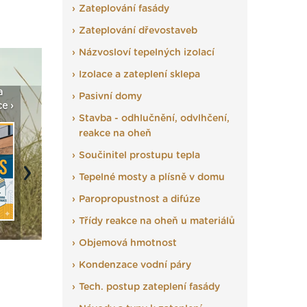
Zateplování fasády
Zateplování dřevostaveb
Názvosloví tepelných izolací
Izolace a zateplení sklepa
a
Vyberte si izolaci a pak
Vytvořte si vizualizaci
Není po
Pasivní domy
e ›
ji tady klidně poptejte ›
fasády ›
seženem
Stavba - odhlučnění, odvlhčení,
reakce na oheň
Součinitel prostupu tepla
Tepelné mosty a plísně v domu
Next
Paropropustnost a difúze
Třídy reakce na oheň u materiálů
Objemová hmotnost
Kondenzace vodní páry
Tech. postup zateplení fasády