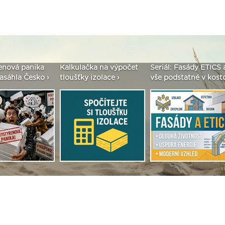
enová panika
Kalkulačka na výpočet
Seriál: Fasády ETICS 
asáhla Česko ›
tloušťky izolace ›
vše podstatné v kostc