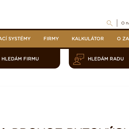
O n
ACÍ SYSTÉMY
FIRMY
KALKULÁTOR
O Z
HLEDÁM FIRMU
HLEDÁM RADU