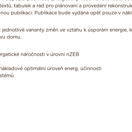
extů, tabulek a rad pro plánovaní a provedení rekonstru
bnou publikaci. Publikace bude vydána opět pouze v nák
 jednotlivé varianty změn ve vztahu k úsporám energie, k
ávu domu.
rgetické náročnosti v úrovni nZEB
 nákladově optimální úroveň energ. účinnosti
ystémů