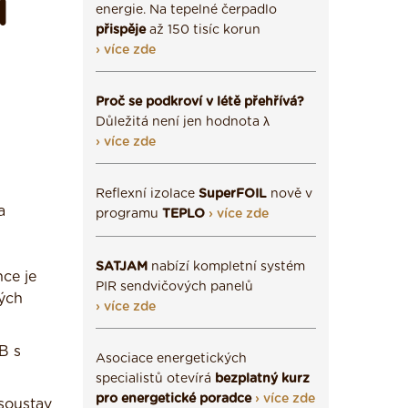
H
energie. Na tepelné čerpadlo
přispěje
až 150 tisíc korun
› více zde
Proč se podkroví v létě přehřívá?
Důležitá není jen hodnota λ
› více zde
Reflexní izolace
SuperFOIL
nově v
a
programu
TEPLO
› více zde
SATJAM
nabízí kompletní systém
nce je
PIR sendvičových panelů
vých
› více zde
B s
Asociace energetických
specialistů otevírá
bezplatný kurz
pro energetické poradce
› více zde
soustav