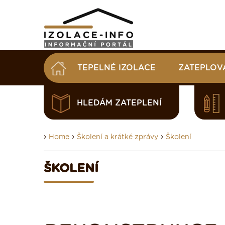
TEPELNÉ IZOLACE
ZATEPLOV
HLEDÁM ZATEPLENÍ
›
›
›
Home
Školení a krátké zprávy
Školení
ŠKOLENÍ