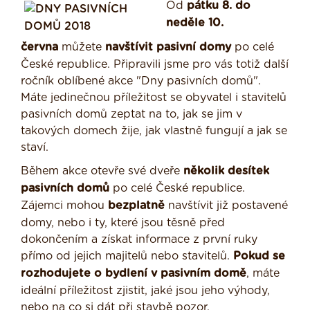
Od
pátku 8. do
neděle 10.
června
můžete
navštívit pasivní domy
po celé
České republice. Připravili jsme pro vás totiž další
ročník oblíbené akce "Dny pasivních domů".
Máte jedinečnou příležitost se obyvatel i stavitelů
pasivních domů zeptat na to, jak se jim v
takových domech žije, jak vlastně fungují a jak se
staví.
Během akce otevře své dveře
několik desítek
pasivních domů
po celé České republice.
Zájemci mohou
bezplatně
navštívit již postavené
domy, nebo i ty, které jsou těsně před
dokončením a získat informace z první ruky
přímo od jejich majitelů nebo stavitelů.
Pokud se
rozhodujete o bydlení v pasivním domě
, máte
ideální příležitost zjistit, jaké jsou jeho výhody,
nebo na co si dát při stavbě pozor.