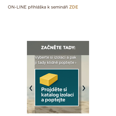
ON-LINE přihláška k semináři
ZDE
ZAČNĚTE TADY:
: Fasády ETICS a
Vyberte si izolaci a pak
Vytvořte si vizualiz
dstatné v kostce ›
ji tady klidně poptejte ›
fasády ›
Previous
Next