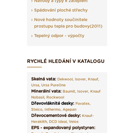
Návody a typy k zateplení
Spádování ploché střechy
Nové hodnoty součinitele
prostupu tepla pro budovy(2011)
Tepelný odpor - výpočty
RYCHLÉ HLEDÁNÍ V KATALOGU
Skelná vata:
Dekwool
,
Isover
,
Knauf
,
Ursa
,
Ursa PureOne
Minerální vata:
Baumit
,
Isover
,
Knauf
Nobasil
,
Rockwool
Dřevovláknité desky
:
Pavatex
,
Steico
,
Inthermo
,
Agepan
Dřevocementové desky:
Knauf-
Heraklith
,
DCD Ideal
,
Velox
EPS - expandovaný polystyren: