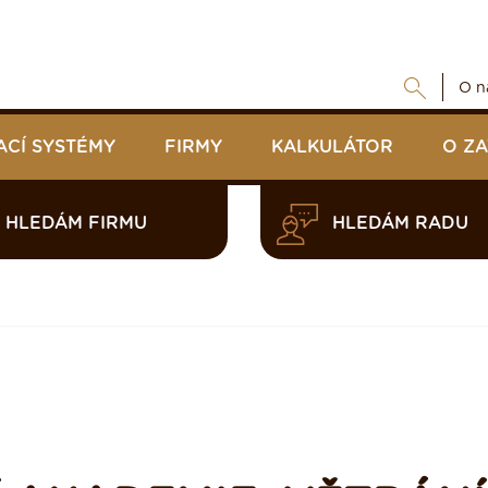
O n
ACÍ SYSTÉMY
FIRMY
KALKULÁTOR
O Z
HLEDÁM FIRMU
HLEDÁM RADU