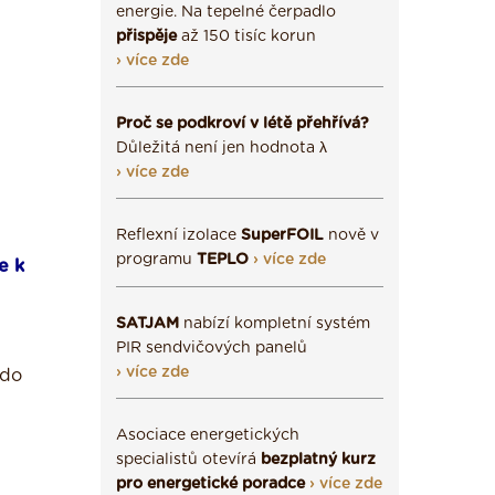
energie. Na tepelné čerpadlo
přispěje
až 150 tisíc korun
› více zde
Proč se podkroví v létě přehřívá?
Důležitá není jen hodnota λ
› více zde
Reflexní izolace
SuperFOIL
nově v
programu
TEPLO
› více zde
e k
SATJAM
nabízí kompletní systém
PIR sendvičových panelů
› více zde
 do
Asociace energetických
specialistů otevírá
bezplatný kurz
pro energetické poradce
› více zde