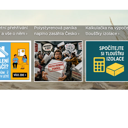
etní přehřívání
Polystyrenová panika
Kalkulačka na výpoče
 a vše o něm ›
naplno zasáhla Česko ›
tloušťky izolace ›