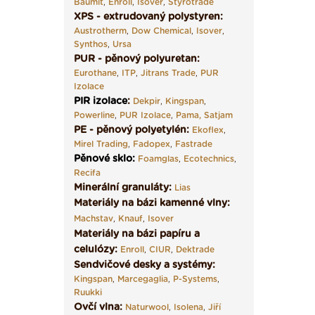
Baumit
,
Enroll
,
Isover
,
Styrotrade
XPS - extrudovaný polystyren:
Austrotherm
,
Dow Chemical
,
Isover
,
Synthos
,
Ursa
PUR - pěnový polyuretan:
Eurothane
,
ITP
,
Jitrans Trade
,
PUR
Izolace
PIR izolace
:
Dekpir
,
Kingspan
,
Powerline
,
PUR Izolace
,
Pama,
Satjam
PE - pěnový polyetylén:
Ekoflex
,
Mirel Trading
,
Fadopex
,
Fastrade
Pěnové sklo
:
Foamglas
,
Ecotechnics
,
Recifa
Minerální granuláty:
Lias
Materiály na bázi kamenné vlny:
Machstav
,
Knauf
,
Isover
Materiály na bázi papíru a
celulózy:
Enroll
,
CIUR
,
Dektrade
Sendvičové desky a systémy:
Kingspan
,
Marcegaglia
,
P-Systems
,
Ruukki
Ovčí vlna:
Naturwool
,
Isolena
,
Jiří