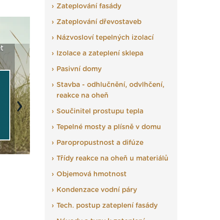
Zateplování fasády
Zateplování dřevostaveb
Názvosloví tepelných izolací
t
Seriál: Fasády ETICS a
Vyberte si izolaci a pak
Vytvořte
Izolace a zateplení sklepa
vše podstatné v kostce ›
ji tady klidně poptejte ›
fasády ›
Pasivní domy
Stavba - odhlučnění, odvlhčení,
reakce na oheň
Next
Součinitel prostupu tepla
Tepelné mosty a plísně v domu
Paropropustnost a difúze
Třídy reakce na oheň u materiálů
Objemová hmotnost
Kondenzace vodní páry
Tech. postup zateplení fasády