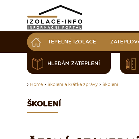
TEPELNÉ IZOLACE
ZATEPLOV
HLEDÁM ZATEPLENÍ
›
›
›
Home
Školení a krátké zprávy
Školení
ŠKOLENÍ