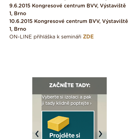
9.6.2015 Kongresové centrum BVV, Výstaviště
1, Brno
10.6.2015 Kongresové centrum BVV, Výstaviště
1, Brno
ON-LINE přihláška k semináři
ZDE
ZAČNĚTE TADY:
: Fasády ETICS a
Vyberte si izolaci a pak
Vytvořte si vizualiz
dstatné v kostce ›
ji tady klidně poptejte ›
fasády ›
Previous
Next