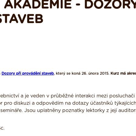
 AKADEMIE - DOZOR
STAVEB
m
Dozory při provádění staveb
, který se koná 26. února 2015.
Kurz má akre
ebnictví a je veden v průběžné interakci mezi posluchači
r pro diskuzi a odpovědím na dotazy účastníků týkajících
 semináře. Jsou uplatněny poznatky lektorky z její audito
c.