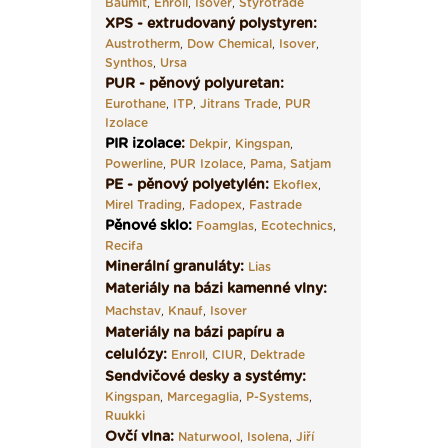
Baumit
,
Enroll
,
Isover
,
Styrotrade
XPS - extrudovaný polystyren:
Austrotherm
,
Dow Chemical
,
Isover
,
Synthos
,
Ursa
PUR - pěnový polyuretan:
Eurothane
,
ITP
,
Jitrans Trade
,
PUR
Izolace
PIR izolace
:
Dekpir
,
Kingspan
,
Powerline
,
PUR Izolace
,
Pama,
Satjam
PE - pěnový polyetylén:
Ekoflex
,
Mirel Trading
,
Fadopex
,
Fastrade
Pěnové sklo
:
Foamglas
,
Ecotechnics
,
Recifa
Minerální granuláty:
Lias
Materiály na bázi kamenné vlny:
Machstav
,
Knauf
,
Isover
Materiály na bázi papíru a
celulózy:
Enroll
,
CIUR
,
Dektrade
Sendvičové desky a systémy:
Kingspan
,
Marcegaglia
,
P-Systems
,
Ruukki
Ovčí vlna:
Naturwool
,
Isolena
,
Jiří