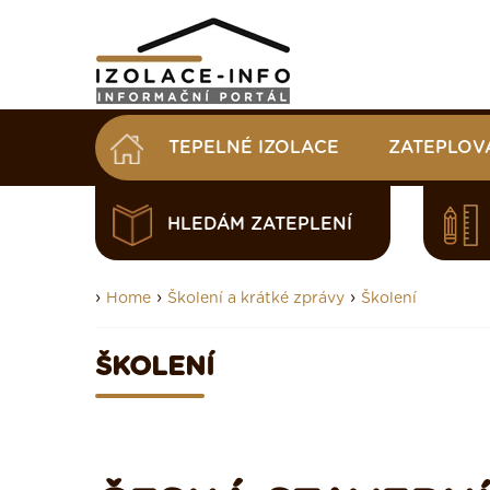
TEPELNÉ IZOLACE
ZATEPLOV
HLEDÁM ZATEPLENÍ
›
›
›
Home
Školení a krátké zprávy
Školení
ŠKOLENÍ