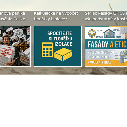
enová panika
Kalkulačka na výpočet
Seriál: Fasády ETICS 
asáhla Česko ›
tloušťky izolace ›
vše podstatné v kostc