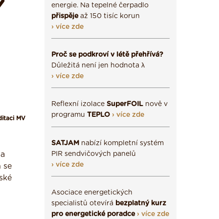
Y
energie. Na tepelné čerpadlo
přispěje
až 150 tisíc korun
› více zde
Proč se podkroví v létě přehřívá?
Důležitá není jen hodnota λ
› více zde
Reflexní izolace
SuperFOIL
nově v
programu
TEPLO
› více zde
ditaci MV
SATJAM
nabízí kompletní systém
 a
PIR sendvičových panelů
› více zde
 se
rské
Asociace energetických
specialistů otevírá
bezplatný kurz
pro energetické poradce
› více zde