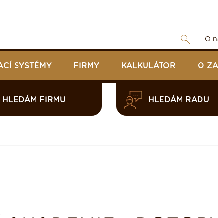
O n
ACÍ SYSTÉMY
FIRMY
KALKULÁTOR
O Z
HLEDÁM FIRMU
HLEDÁM RADU