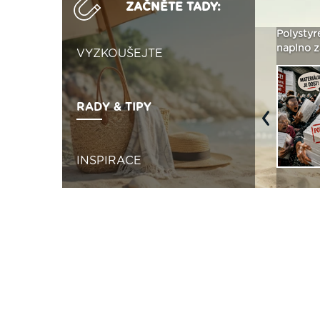
ZAČNĚTE TADY:
Není polystyren? My ho
Seriál: Letní přehřívání
Polystyr
seženeme! ›
podkroví a vše o něm ›
naplno z
VYZKOUŠEJTE
RADY & TIPY
Previous
INSPIRACE