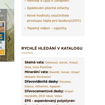
Návody a typy k zateplení
Spádování ploché střechy
a
Vyberte si izolaci a pak
Vytvořte si vizualizaci
Není po
Nové hodnoty součinitele
e ›
ji tady klidně poptejte ›
fasády ›
seženem
prostupu tepla pro budovy(2011)
Tepelný odpor - výpočty
Next
RYCHLÉ HLEDÁNÍ V KATALOGU
Skelná vata:
Dekwool
,
Isover
,
Knauf
,
Ursa
,
Ursa PureOne
Minerální vata:
Baumit
,
Isover
,
Knauf
Nobasil
,
Rockwool
Dřevovláknité desky
:
Pavatex
,
Steico
,
Inthermo
,
Agepan
Dřevocementové desky:
Knauf-
Heraklith
,
DCD Ideal
,
Velox
EPS - expandovaný polystyren: