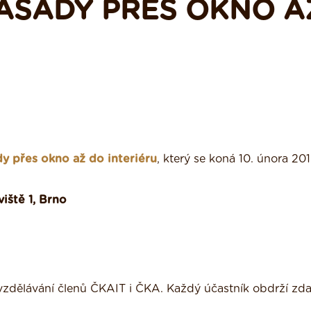
FASÁDY PŘES OKNO A
dy přes okno až do interiéru
, který se koná 10. února 201
iště 1, Brno
vzdělávání členů ČKAIT i ČKA. Každý účastník obdrží zd