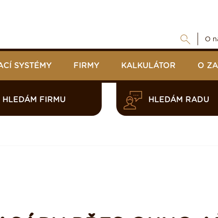
O n
ACÍ SYSTÉMY
FIRMY
KALKULÁTOR
O Z
HLEDÁM FIRMU
HLEDÁM RADU