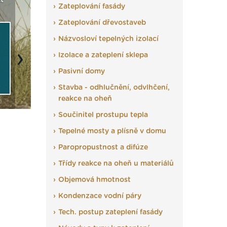
t
Seriál: Fasády ETICS a
Vyberte si izolaci a pak
Vytvořte
Zateplování fasády
vše podstatné v kostce ›
ji tady klidně poptejte ›
fasády ›
Zateplování dřevostaveb
Názvosloví tepelných izolací
Izolace a zateplení sklepa
Next
Pasivní domy
Stavba - odhlučnění, odvlhčení,
reakce na oheň
Součinitel prostupu tepla
Tepelné mosty a plísně v domu
Paropropustnost a difúze
Třídy reakce na oheň u materiálů
Objemová hmotnost
Kondenzace vodní páry
Tech. postup zateplení fasády