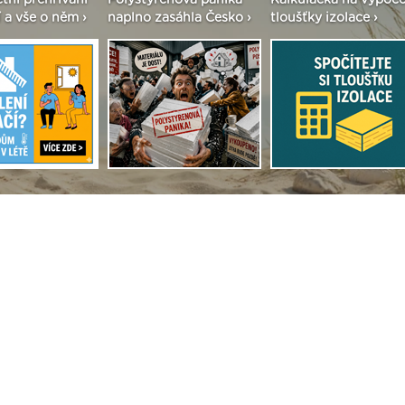
etní přehřívání
Polystyrenová panika
Kalkulačka na výpoče
 a vše o něm ›
naplno zasáhla Česko ›
tloušťky izolace ›