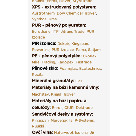
Baumit
,
Enroll
,
Isover
,
Styrotrade
XPS - extrudovaný polystyren:
Austrotherm
,
Dow Chemical
,
Isover
,
Synthos
,
Ursa
PUR - pěnový polyuretan:
Eurothane
,
ITP
,
Jitrans Trade
,
PUR
Izolace
PIR izolace
:
Dekpir
,
Kingspan
,
Powerline
,
PUR Izolace
,
Pama,
Satjam
PE - pěnový polyetylén:
Ekoflex
,
Mirel Trading
,
Fadopex
,
Fastrade
Pěnové sklo
:
Foamglas
,
Ecotechnics
,
Recifa
Minerální granuláty:
Lias
Materiály na bázi kamenné vlny:
Machstav
,
Knauf
,
Isover
Materiály na bázi papíru a
celulózy:
Enroll
,
CIUR
,
Dektrade
Sendvičové desky a systémy:
Kingspan
,
Marcegaglia
,
P-Systems
,
Ruukki
Ovčí vlna:
Naturwool
,
Isolena
,
Jiří