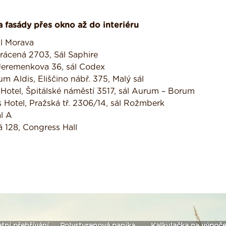
 fasády přes okno až do interiéru
ál Morava
krácená 2703, Sál Saphire
 Jeremenkova 36, sál Codex
m Aldis, Eliščino nábř. 375, Malý sál
 Hotel, Špitálské náměstí 3517, sál Aurum – Borum
s Hotel, Pražská tř. 2306/14, sál Rožmberk
ál A
á 128, Congress Hall