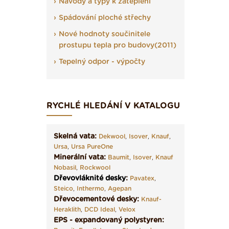
Návody a typy k zateplení
Spádování ploché střechy
Nové hodnoty součinitele
prostupu tepla pro budovy(2011)
Tepelný odpor - výpočty
RYCHLÉ HLEDÁNÍ V KATALOGU
Skelná vata:
Dekwool
,
Isover
,
Knauf
,
Ursa
,
Ursa PureOne
Minerální vata:
Baumit
,
Isover
,
Knauf
Nobasil
,
Rockwool
Dřevovláknité desky
:
Pavatex
,
Steico
,
Inthermo
,
Agepan
Dřevocementové desky:
Knauf-
Heraklith
,
DCD Ideal
,
Velox
EPS - expandovaný polystyren: