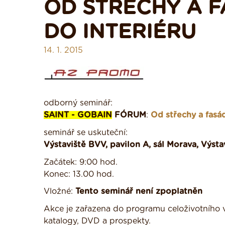
OD STŘECHY A 
DO INTERIÉRU
14. 1. 2015
odborný seminář:
SAINT - GOBAIN
FÓRUM
:
Od střechy a fasá
seminář se uskuteční:
Výstaviště BVV, pavilon A, sál Morava, Výstav
Začátek: 9:00 hod.
Konec: 13.00 hod.
Vložné:
Tento seminář není zpoplatněn
Akce je zařazena do programu celoživotního 
katalogy, DVD a prospekty.