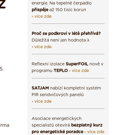
Ž
energie. Na tepelné čerpadlo
přispěje
až 150 tisíc korun
› více zde
Proč se podkroví v létě přehřívá?
Důležitá není jen hodnota λ
› více zde
Reflexní izolace
SuperFOIL
nově v
5.
programu
TEPLO
› více zde
SATJAM
nabízí kompletní systém
PIR sendvičových panelů
› více zde
Asociace energetických
arma
specialistů otevírá
bezplatný kurz
pro energetické poradce
› více zde