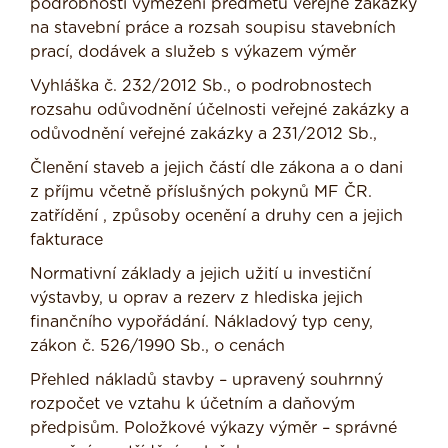
podrobnosti vymezení předmětu veřejné zakázky
na stavební práce a rozsah soupisu stavebních
prací, dodávek a služeb s výkazem výměr
Vyhláška č. 232/2012 Sb., o podrobnostech
rozsahu odůvodnění účelnosti veřejné zakázky a
odůvodnění veřejné zakázky a 231/2012 Sb.,
Členění staveb a jejich částí dle zákona a o dani
z příjmu včetně příslušných pokynů MF ČR.
zatřídění , způsoby ocenění a druhy cen a jejich
fakturace
Normativní základy a jejich užití u investiční
výstavby, u oprav a rezerv z hlediska jejich
finančního vypořádání. Nákladový typ ceny,
zákon č. 526/1990 Sb., o cenách
Přehled nákladů stavby – upravený souhrnný
rozpočet ve vztahu k účetním a daňovým
předpisům. Položkové výkazy výměr – správné