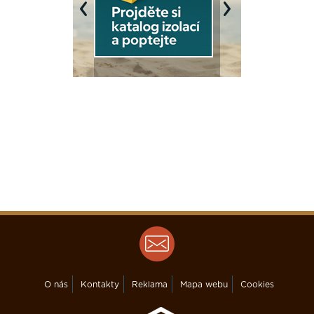
Previous
Next
O nás
Kontakty
Reklama
Mapa webu
Cookies