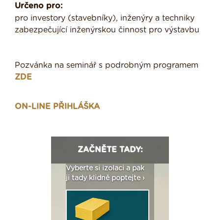
Určeno pro:
pro investory (stavebníky), inženýry a techniky
zabezpečující inženýrskou činnost pro výstavbu
Pozvánka na seminář s podrobným programem
ZDE
ON-LINE PŘIHLÁŠKA
ZAČNĚTE TADY:
: Fasády ETICS a
Vyberte si izolaci a pak
Vytvořte si vizualiz
dstatné v kostce ›
ji tady klidně poptejte ›
fasády ›