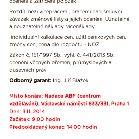
ocenění a zatřídění položek
Rozdíl mezi vícepracemi, pracemi nad smluvní
závazek změnové listy a jejich ocenění. Uznatelné
a neuznatelné náklady, vícenáklady
Iindividuální kalkulace cen, užití ceníkových cen,
změny cen, cena dle rozpočtu - NOZ
Zákon č. 151/1997 Sb., vyhl. č. 441/2013 Sb.,
ocenění věcných břemen, průmyslových a
duševních práv
Odborný garant:
Ing. Jiří Blažek
Místo konání:
Nadace ABF (centrum
vzdělávání), Václavské náměstí 833/331, Praha 1
Den: 3.11. 2014
Začátek: 9:00 hodin
Předpokládaný konec: 14:00 hodin