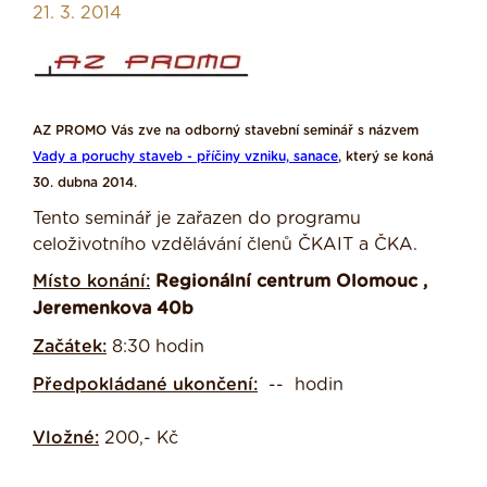
21. 3. 2014
AZ PROMO Vás zve na odborný stavební seminář s názvem
Vady a poruchy staveb - příčiny vzniku, sanace
, který se koná
30. dubna 2014.
Tento seminář je zařazen do programu
celoživotního vzdělávání členů ČKAIT a ČKA.
Místo konání:
Regionální centrum Olomouc ,
Jeremenkova 40b
Začátek:
8:30 hodin
Předpokládané ukončení:
-- hodin
Vložné:
200,- Kč