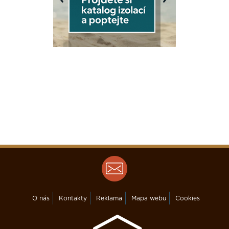
Previous
Next
O nás
Kontakty
Reklama
Mapa webu
Cookies