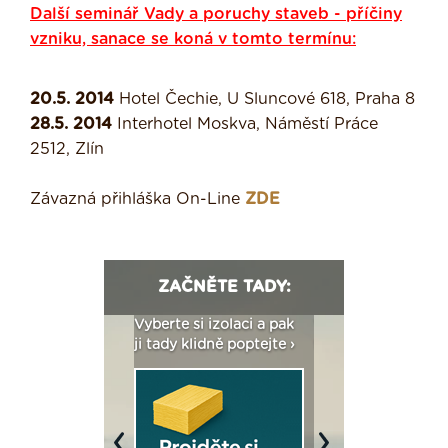
Další seminář Vady a poruchy staveb - příčiny
vzniku, sanace se koná v tomto termínu:
20.5. 2014
Hotel Čechie, U Sluncové 618, Praha 8
28.5. 2014
Interhotel Moskva, Náměstí Práce
2512, Zlín
Závazná přihláška On-Line
ZDE
ZAČNĚTE TADY:
: Fasády ETICS a
Vyberte si izolaci a pak
Vytvořte si vizualiz
dstatné v kostce ›
ji tady klidně poptejte ›
fasády ›