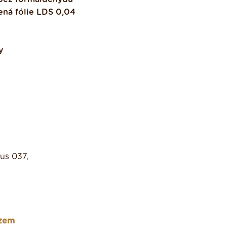
ená fólie LDS 0,04
y
lus 037,
azem