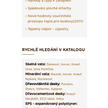
Návody a typy k zateplení
Spádování ploché střechy
Nové hodnoty součinitele
prostupu tepla pro budovy(2011)
Tepelný odpor - výpočty
RYCHLÉ HLEDÁNÍ V KATALOGU
Skelná vata:
Dekwool
,
Isover
,
Knauf
,
Ursa
,
Ursa PureOne
Minerální vata:
Baumit
,
Isover
,
Knauf
Nobasil
,
Rockwool
Dřevovláknité desky
:
Pavatex
,
Steico
,
Inthermo
,
Agepan
Dřevocementové desky:
Knauf-
Heraklith
,
DCD Ideal
,
Velox
EPS - expandovaný polystyren: