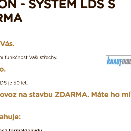
ON - SYSTÉM LDS S
RMA
Vás.
í funkčnost Vaší střechy.
o.
S je 50 let.
dovoz na stavbu ZDARMA. Máte ho mí
ahuje:
t bez formaldehydu