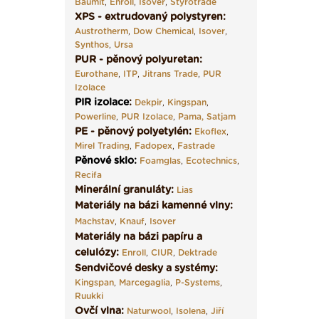
Baumit
,
Enroll
,
Isover
,
Styrotrade
XPS - extrudovaný polystyren:
Austrotherm
,
Dow Chemical
,
Isover
,
Synthos
,
Ursa
PUR - pěnový polyuretan:
Eurothane
,
ITP
,
Jitrans Trade
,
PUR
Izolace
PIR izolace
:
Dekpir
,
Kingspan
,
Powerline
,
PUR Izolace
,
Pama,
Satjam
PE - pěnový polyetylén:
Ekoflex
,
Mirel Trading
,
Fadopex
,
Fastrade
Pěnové sklo
:
Foamglas
,
Ecotechnics
,
Recifa
Minerální granuláty:
Lias
Materiály na bázi kamenné vlny:
Machstav
,
Knauf
,
Isover
Materiály na bázi papíru a
celulózy:
Enroll
,
CIUR
,
Dektrade
Sendvičové desky a systémy:
Kingspan
,
Marcegaglia
,
P-Systems
,
Ruukki
Ovčí vlna:
Naturwool
,
Isolena
,
Jiří