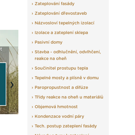
Zateplování fasády
Zateplování dřevostaveb
Názvosloví tepelných izolací
Izolace a zateplení sklepa
Pasivní domy
t
Seriál: Fasády ETICS a
Vyberte si izolaci a pak
Vytvořte
Stavba - odhlučnění, odvlhčení,
vše podstatné v kostce ›
ji tady klidně poptejte ›
fasády ›
reakce na oheň
Součinitel prostupu tepla
Tepelné mosty a plísně v domu
Next
Paropropustnost a difúze
Třídy reakce na oheň u materiálů
Objemová hmotnost
Kondenzace vodní páry
Tech. postup zateplení fasády