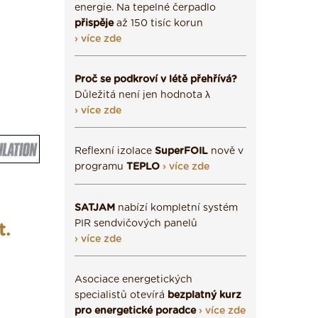
energie. Na tepelné čerpadlo
přispěje
až 150 tisíc korun
› více zde
Proč se podkroví v létě přehřívá?
Důležitá není jen hodnota λ
› více zde
Reflexní izolace
SuperFOIL
nově v
programu
TEPLO
› více zde
SATJAM
nabízí kompletní systém
PIR sendvičových panelů
t.
› více zde
Asociace energetických
specialistů otevírá
bezplatný kurz
pro energetické poradce
› více zde