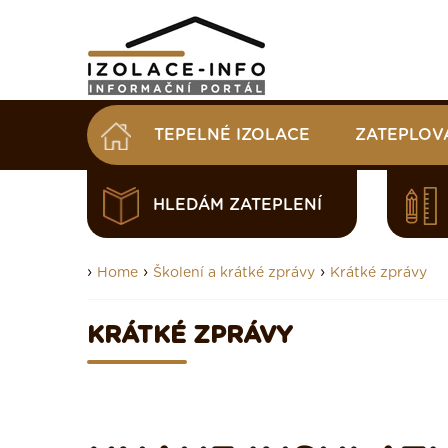
TEPELNÉ IZOLACE
ZATEPLOV
HLEDÁM ZATEPLENÍ
›
›
›
Home
Školení a krátké zprávy
Krátké zprávy
KRÁTKÉ ZPRÁVY