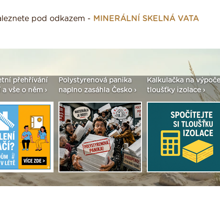
naleznete pod odkazem -
MINERÁLNÍ SKELNÁ VATA
etní přehřívání
Polystyrenová panika
Kalkulačka na výpoče
 a vše o něm ›
naplno zasáhla Česko ›
tloušťky izolace ›