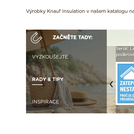
Výrobky Knauf Insulation v našem katalogu 
ZAČNĚTE TADY:
ak
Vytvořte si vizualizaci
Není polystyren? My ho
Seriál: L
 ›
fasády ›
seženeme! ›
podkroví
VYZKOUŠEJTE
RADY & TIPY
Previous
INSPIRACE