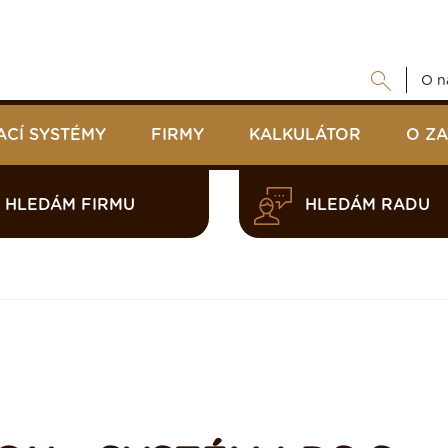
O n
ACÍ SYSTÉMY
FIRMY
KALKULÁTOR
O Z
HLEDÁM FIRMU
HLEDÁM RADU