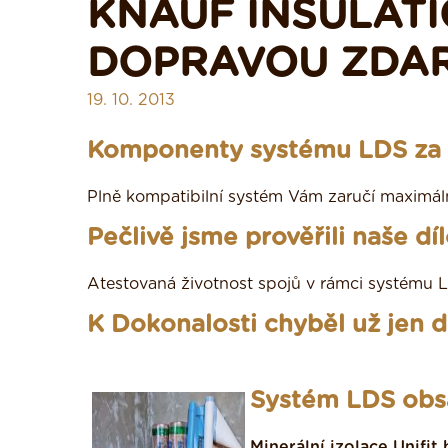
KNAUF INSULATI
DOPRAVOU ZDA
19. 10. 2013
Komponenty systému LDS za 
Plně kompatibilní systém Vám zaručí maximáln
Pečlivě jsme prověřili naše díl
Atestovaná životnost spojů v rámci systému LD
K Dokonalosti chyběl už jen 
Systém LDS obs
Minerální izolace Unifi