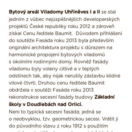
Bytový areál Viladomy Uhříněves I a II
se stal
jedním z vůbec nejúspěšnějších developerských
projektů České republiky roku 2012 a zároveň
získal Cenu ředitele Baumit. Důvodem přihlášení
do soutěže Fasáda roku 2013 byla především
originální architektura projektu s důrazem na
harmonické propojení bytových viladomů
s okolními rodinnými domy. Rovněž fasády
viladomu byly voleny citlivě a v teplých
odstínech tak, aby nijak nerušily zástavbu klidné
vilové čtvrti. Druhou cenu ředitele Baumit
obdržela v soutěži Fasáda roku 2013
rekonstrukce secesní fasády budovy
Základní
školy v Doudlebách nad Orlicí.
Není to typická secesní fasáda; jedná se
o neobvyklou, tzv. geometrickou secesi. Vrátit ji
do původního stavu z roku 1912 s použitím