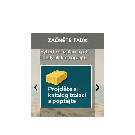
ZAČNĚTE TADY:
: Fasády ETICS a
Vyberte si izolaci a pak
Vytvořte si vizualiz
dstatné v kostce ›
ji tady klidně poptejte ›
fasády ›
Previous
Next