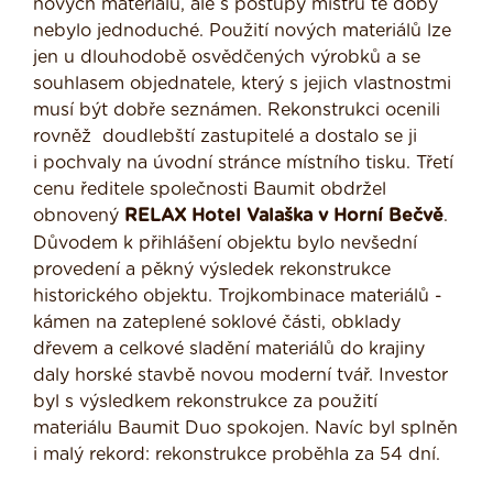
nových materiálů, ale s postupy mistrů té doby
nebylo jednoduché. Použití nových materiálů lze
jen u dlouhodobě osvědčených výrobků a se
souhlasem objednatele, který s jejich vlastnostmi
musí být dobře seznámen. Rekonstrukci ocenili
rovněž doudlebští zastupitelé a dostalo se ji
i pochvaly na úvodní stránce místního tisku. Třetí
cenu ředitele společnosti Baumit obdržel
obnovený
RELAX Hotel Valaška v Horní Bečvě
.
Důvodem k přihlášení objektu bylo nevšední
provedení a pěkný výsledek rekonstrukce
historického objektu. Trojkombinace materiálů -
kámen na zateplené soklové části, obklady
dřevem a celkové sladění materiálů do krajiny
daly horské stavbě novou moderní tvář. Investor
byl s výsledkem rekonstrukce za použití
materiálu Baumit Duo spokojen. Navíc byl splněn
i malý rekord: rekonstrukce proběhla za 54 dní.