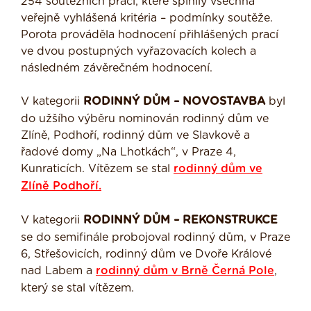
254 soutěžních prací, které splnily všechna
veřejně vyhlášená kritéria – podmínky soutěže.
Porota prováděla hodnocení přihlášených prací
ve dvou postupných vyřazovacích kolech a
následném závěrečném hodnocení.
V kategorii
RODINNÝ DŮM – NOVOSTAVBA
byl
do užšího výběru nominován rodinný dům ve
Zlíně, Podhoří, rodinný dům ve Slavkově a
řadové domy „Na Lhotkách“, v Praze 4,
Kunraticích. Vítězem se stal
rodinný dům ve
Zlíně Podhoří.
V kategorii
RODINNÝ DŮM – REKONSTRUKCE
se do semifinále probojoval rodinný dům, v Praze
6, Střešovicích, rodinný dům ve Dvoře Králové
nad Labem a
rodinný dům v Brně Černá Pole
,
který se stal vítězem.