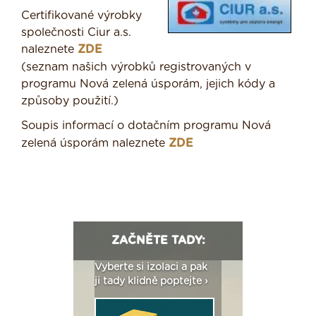
Certifikované výrobky
společnosti Ciur a.s.
naleznete
ZDE
(seznam našich výrobků registrovaných v
programu Nová zelená úsporám, jejich kódy a
způsoby použití.)
Soupis informací o dotačním programu Nová
zelená úsporám naleznete
ZDE
ZAČNĚTE TADY:
: Fasády ETICS a
Vyberte si izolaci a pak
Vytvořte si vizualiz
dstatné v kostce ›
ji tady klidně poptejte ›
fasády ›