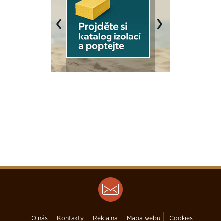
Previous
Next
O nás
Kontakty
Reklama
Mapa webu
Cookies