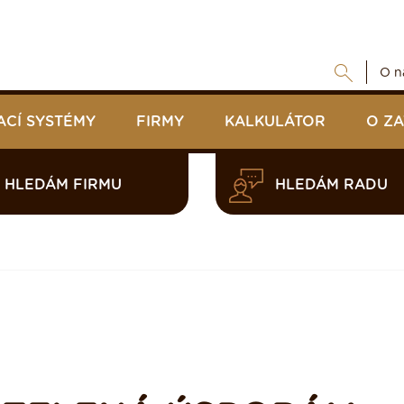
O n
ACÍ SYSTÉMY
FIRMY
KALKULÁTOR
O Z
HLEDÁM FIRMU
HLEDÁM RADU