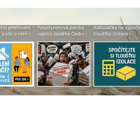
etní přehřívání
Polystyrenová panika
Kalkulačka na výpoče
 a vše o něm ›
naplno zasáhla Česko ›
tloušťky izolace ›