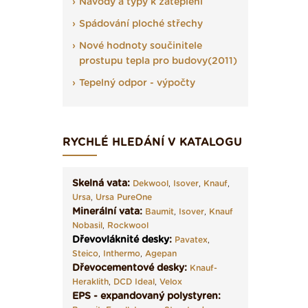
Návody a typy k zateplení
Spádování ploché střechy
Nové hodnoty součinitele
prostupu tepla pro budovy(2011)
Tepelný odpor - výpočty
RYCHLÉ HLEDÁNÍ V KATALOGU
Skelná vata:
Dekwool
,
Isover
,
Knauf
,
Ursa
,
Ursa PureOne
Minerální vata:
Baumit
,
Isover
,
Knauf
Nobasil
,
Rockwool
Dřevovláknité desky
:
Pavatex
,
Steico
,
Inthermo
,
Agepan
Dřevocementové desky:
Knauf-
Heraklith
,
DCD Ideal
,
Velox
EPS - expandovaný polystyren: