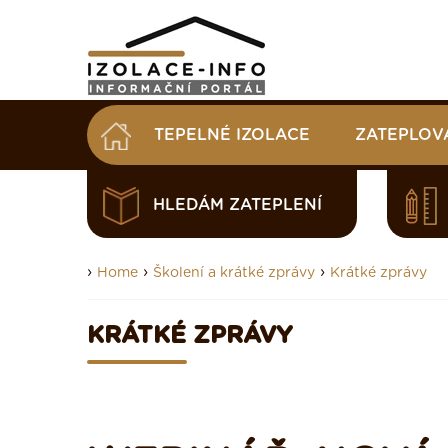
TEPELNÉ IZOLACE
ZATEPLOV
HLEDÁM ZATEPLENÍ
›
›
›
Home
Školení a krátké zprávy
Krátké zprávy
KRÁTKÉ ZPRÁVY