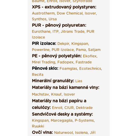
Baumit
,
Enroll
,
Isover
,
Styrotrade
XPS - extrudovaný polystyren:
Austrotherm
,
Dow Chemical
,
Isover
,
Synthos
,
Ursa
PUR - pěnový polyuretan:
Eurothane
,
ITP
,
Jitrans Trade
,
PUR
Izolace
PIR izolace
:
Dekpir
,
Kingspan
,
Powerline
,
PUR Izolace
,
Pama,
Satjam
PE - pěnový polyetylén:
Ekoflex
,
Mirel Trading
,
Fadopex
,
Fastrade
Pěnové sklo
:
Foamglas
,
Ecotechnics
,
Recifa
Minerální granuláty:
Lias
Materiály na bázi kamenné vlny:
Machstav
,
Knauf
,
Isover
Materiály na bázi papíru a
celulózy:
Enroll
,
CIUR
,
Dektrade
Sendvičové desky a systémy:
Kingspan
,
Marcegaglia
,
P-Systems
,
Ruukki
Ovčí vlna:
Naturwool
,
Isolena
,
Jiří