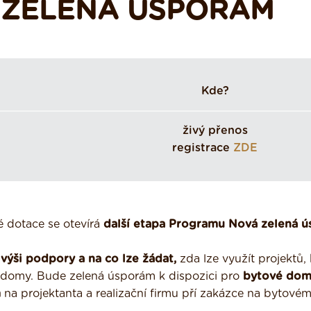
 ZELENÁ ÚSPORÁM
Kde?
živý přenos
registrace
ZDE
é dotace se otevírá
další etapa Programu Nová zelená ú
 výši podpory a na co lze žádat,
zda lze využít projektů, 
domy. Bude zelená úsporám k dispozici pro
bytové dom
m
na projektanta a realizační firmu pří zakázce na bytov