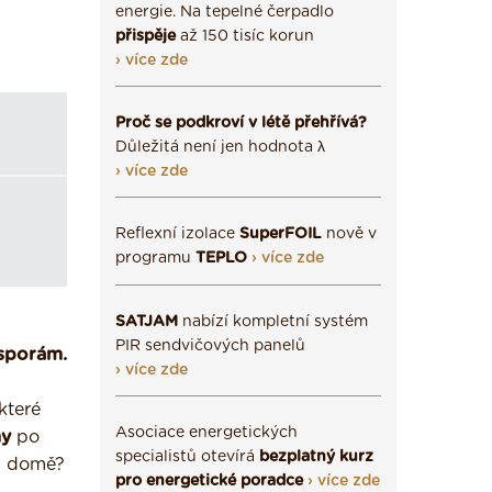
energie. Na tepelné čerpadlo
přispěje
až 150 tisíc korun
› více zde
Proč se podkroví v létě přehřívá?
Důležitá není jen hodnota λ
› více zde
Reflexní izolace
SuperFOIL
nově v
programu
TEPLO
› více zde
SATJAM
nabízí kompletní systém
PIR sendvičových panelů
sporám.
› více zde
které
Asociace energetických
y
po
specialistů otevírá
bezplatný kurz
ém domě?
pro energetické poradce
› více zde