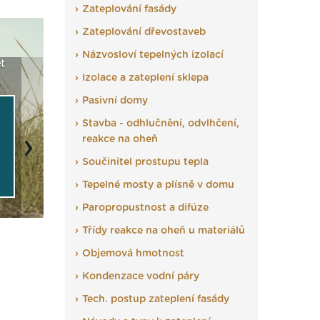
Zateplování fasády
Zateplování dřevostaveb
Názvosloví tepelných izolací
t
Seriál: Fasády ETICS a
Vyberte si izolaci a pak
Vytvořte
Izolace a zateplení sklepa
vše podstatné v kostce ›
ji tady klidně poptejte ›
fasády ›
Pasivní domy
Stavba - odhlučnění, odvlhčení,
reakce na oheň
Next
Součinitel prostupu tepla
Tepelné mosty a plísně v domu
Paropropustnost a difúze
Třídy reakce na oheň u materiálů
Objemová hmotnost
Kondenzace vodní páry
Tech. postup zateplení fasády