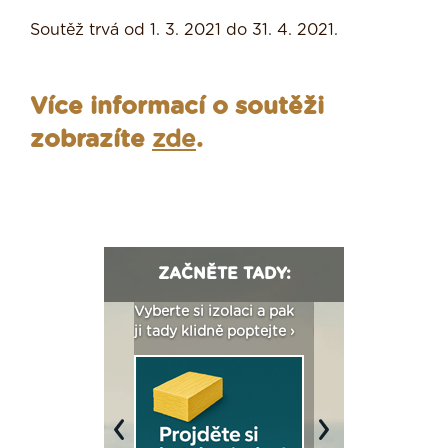
Soutěž trvá od 1. 3. 2021 do 31. 4. 2021.
Více informací o soutěži
zobrazíte
zde
.
ZAČNĚTE TADY:
: Fasády ETICS a
Vyberte si izolaci a pak
Vytvořte si vizualiz
dstatné v kostce ›
ji tady klidně poptejte ›
fasády ›
Previous
Next